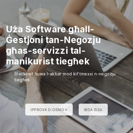
Uża Software għall-
Ġestjoni tan-Negozju
għas-servizzi tal-
manikurist tiegħek
Blackbell huwa l-akbar mod kif tmexxi n-negozju
tiegħek
IPPROVA D-DEMO »
IBDA ISSA