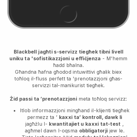
Blackbell
jagħti s-servizz tiegħek tibni livell
uniku ta 'sofistikazzjoni u effiċjenza
- M'hemm
ħadd bħalna.
Għandna ħafna għodod intuwittivi għalik biex
toħloq il-fluss perfett ta 'prenotazzjoni għas-
servizzi tal-manikurist tiegħek.
Żid passi ta ’prenotazzjoni
meta toħloq servizz:
Itlob informazzjoni mingħand il-klijenti tiegħek
permezz ta ’
kaxxi ta’ kontroll, dawk li
jagħżlu l-
kwantitajiet u kaxxi tat-test
,
agħmel dawn l-oqsma
obbligatorji
jew le.