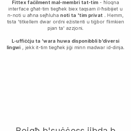
Fittex faċilment mal-membri tat-tim
- ħloqna
interface għat-tim tiegħek biex taqsam il-ħsibijiet u
n-noti u aħna sejħluha
noti ta 'tim privat
. Hemm,
tista 'titkellem dwar ordni eżistenti u tiġbor flimkien
pjan ta' azzjoni.
L-uffiċċju ta ’wara huwa disponibbli b’diversi
lingwi
, jekk it-tim tiegħek jiġi minn madwar id-dinja.
Bejgħ b'suċċess jibda b