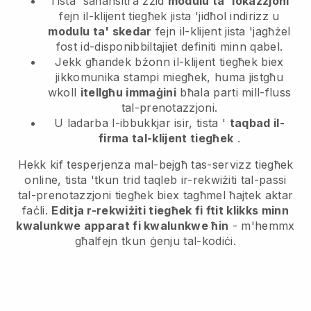
Tista 'saħansitra żżid
modulu ta' lokazzjoni
fejn il-klijent tiegħek jista 'jidħol indirizz u
modulu ta' skedar
fejn il-klijent jista 'jagħżel
fost id-disponibbiltajiet definiti minn qabel.
Jekk għandek bżonn il-klijent tiegħek biex
jikkomunika stampi miegħek, huma jistgħu
wkoll
itellgħu immaġini
bħala parti mill-fluss
tal-prenotazzjoni.
U ladarba l-ibbukkjar isir, tista '
taqbad il-
firma tal-klijent tiegħek
.
Hekk kif tesperjenza mal-bejgħ tas-servizz tiegħek
online, tista 'tkun trid taqleb ir-rekwiżiti tal-passi
tal-prenotazzjoni tiegħek biex tagħmel ħajtek aktar
faċli.
Editja r-rekwiżiti tiegħek fi ftit klikks minn
kwalunkwe apparat fi kwalunkwe ħin
- m'hemmx
għalfejn tkun ġenju tal-kodiċi.