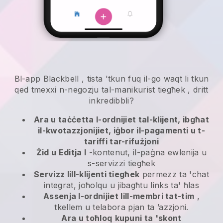
Bl-app
Blackbell
,
tista 'tkun fuq il-go waqt li tkun
qed tmexxi n-negozju tal-manikurist tiegħek
, dritt
inkredibbli?
Ara u taċċetta l-ordnijiet tal-klijent, ibgħat
il-kwotazzjonijiet, iġbor il-pagamenti u t-
tariffi tar-rifużjoni
Żid u Editja l
-kontenut, il-paġna ewlenija u
s-servizzi tiegħek
Servizz lill-klijenti tiegħek
permezz ta 'chat
integrat, joħolqu u jibagħtu links ta' ħlas
Assenja l-ordnijiet lill-membri tat-tim
,
tkellem u telabora pjan ta ’azzjoni.
Ara u toħloq
kupuni ta 'skont