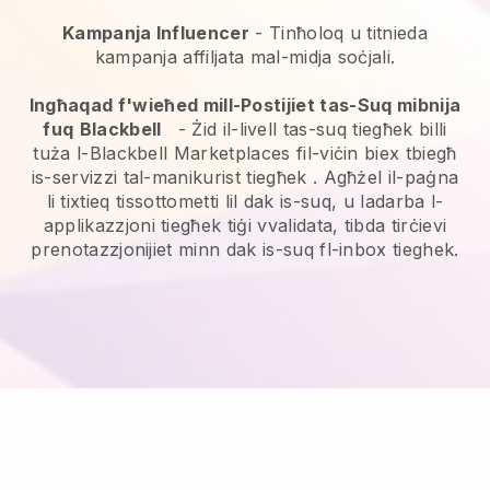
Kampanja Influencer
- Tinħoloq u titnieda
kampanja affiljata mal-midja soċjali.
Ingħaqad f'wieħed mill-Postijiet tas-Suq mibnija
fuq
Blackbell
-
Żid il-livell tas-suq tiegħek billi
tuża l-Blackbell Marketplaces fil-viċin biex tbiegħ
is-servizzi tal-manikurist tiegħek
. Agħżel il-paġna
li tixtieq tissottometti lil dak is-suq, u ladarba l-
applikazzjoni tiegħek tiġi vvalidata, tibda tirċievi
prenotazzjonijiet minn dak is-suq fl-inbox tieghek.