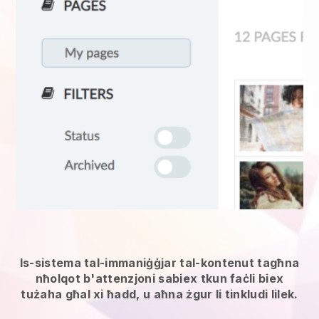
Is-sistema tal-immaniġġjar tal-kontenut tagħna
nħolqot b'attenzjoni sabiex tkun faċli biex
tużaha għal xi ħadd, u aħna żgur li tinkludi lilek.