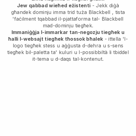
Jew qabbad wieħed eżistenti
- Jekk diġà
għandek dominju imma trid tuża
Blackbell
, tista
'faċilment tqabbad il-pjattaforma tal-
Blackbell
mad-dominju tiegħek.
Immaniġġja l-immarkar tan-negozju tiegħek u
ħalli l-websajt tiegħek tħossok bħalek
- ittella 'l-
logo tiegħek stess u aġġusta d-dehra u s-sens
tiegħek bil-paletta ta' kuluri u l-possibbiltà li tbiddel
it-tema u d-daqs tal-kontenut.