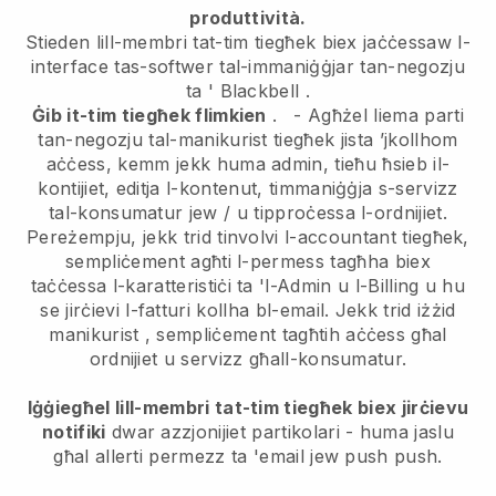
produttività.
Stieden lill-membri tat-tim tiegħek biex jaċċessaw l-
interface tas-softwer tal-immaniġġjar tan-negozju
ta '
Blackbell
.
Ġib it-tim tiegħek flimkien
.
-
Agħżel liema parti
tan-negozju tal-manikurist tiegħek jista ’jkollhom
aċċess, kemm jekk huma admin,
tieħu ħsieb il-
kontijiet, editja l-kontenut, timmaniġġja s-servizz
tal-konsumatur jew / u tipproċessa l-ordnijiet.
Pereżempju, jekk trid tinvolvi l-accountant tiegħek,
sempliċement agħti l-permess tagħha biex
taċċessa l-karatteristiċi ta 'l-Admin u l-Billing u hu
se jirċievi l-fatturi kollha bl-email.
Jekk trid iżżid
manikurist
, sempliċement tagħtih aċċess għal
ordnijiet u servizz għall-konsumatur.
Iġġiegħel lill-membri tat-tim tiegħek biex jirċievu
notifiki
dwar azzjonijiet partikolari - huma jaslu
għal allerti permezz ta 'email jew push push.