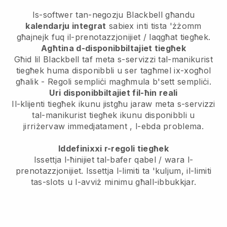
Is-softwer tan-negozju
Blackbell
għandu
kalendarju integrat
sabiex inti tista 'żżomm
għajnejk fuq il-prenotazzjonijiet / laqgħat tiegħek.
Agħtina d-disponibbiltajiet tiegħek
Għid lil Blackbell taf meta s-servizzi tal-manikurist
tiegħek huma disponibbli u ser tagħmel ix-xogħol
għalik
- Regoli sempliċi magħmula b'sett sempliċi.
Uri disponibbiltajiet fil-ħin reali
Il-klijenti tiegħek ikunu jistgħu jaraw meta s-servizzi
tal-manikurist tiegħek ikunu disponibbli u
jirriżervaw immedjatament
, l-ebda problema.
Iddefinixxi r-regoli tiegħek
Issettja l-ħinijiet tal-bafer qabel / wara l-
prenotazzjonijiet. Issettja l-limiti ta 'kuljum, il-limiti
tas-slots u l-avviż minimu għall-ibbukkjar.