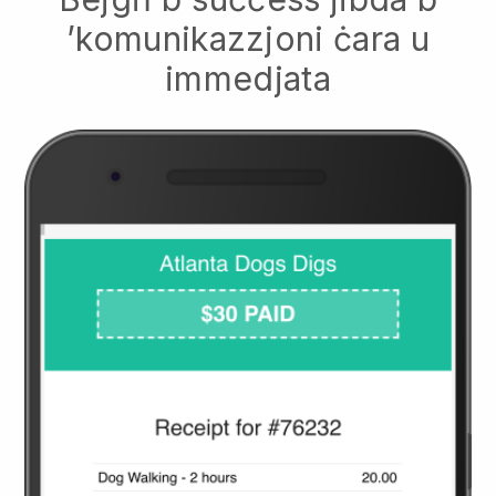
’komunikazzjoni ċara u
immedjata