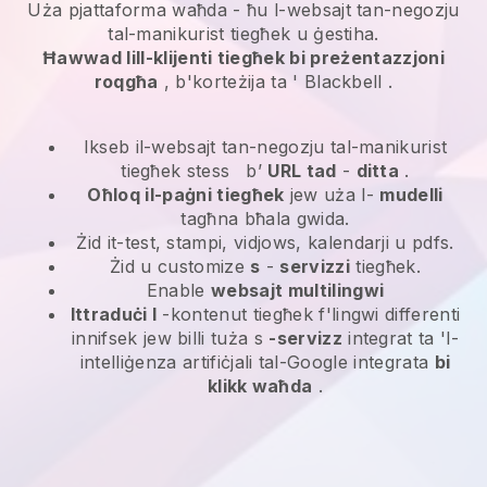
Uża pjattaforma waħda -
ħu l-websajt tan-negozju
tal-manikurist tiegħek u ġestiha.
Ħawwad lill-klijenti tiegħek bi preżentazzjoni
roqgħa
, b'korteżija ta '
Blackbell
.
Ikseb il-websajt tan-negozju tal-manikurist
tiegħek stess
b’
URL tad
-
ditta
.
Oħloq il-paġni tiegħek
jew uża l-
mudelli
tagħna bħala gwida.
Żid it-test, stampi, vidjows, kalendarji u pdfs.
Żid u customize
s
-
servizzi
tiegħek.
Enable
websajt multilingwi
Ittraduċi l
-kontenut tiegħek f'lingwi differenti
innifsek jew billi tuża s
-servizz
integrat ta 'l-
intelliġenza artifiċjali tal-Google integrata
bi
klikk waħda
.