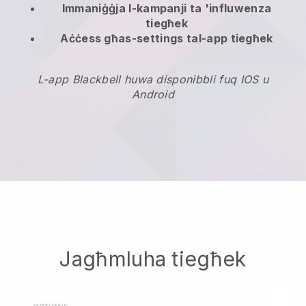
Immaniġġja l-kampanji ta 'influwenza
tiegħek
Aċċess għas-settings tal-app tiegħek
L-app Blackbell huwa disponibbli fuq IOS u
Android
Jagħmluha tiegħek