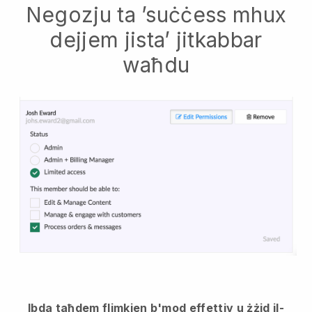
Negozju ta ’suċċess mhux
dejjem jista’ jitkabbar
waħdu
Ibda taħdem flimkien b'mod effettiv u żżid il-