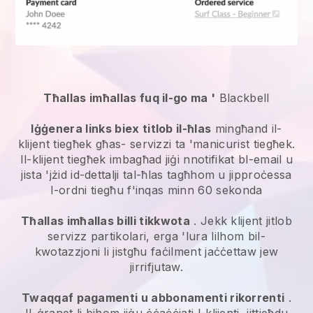
Tħallas imħallas fuq il-go ma '
Blackbell
Iġġenera links biex titlob il-ħlas
mingħand il-
klijent tiegħek għas-
servizzi ta 'manicurist
tiegħek.
Il-klijent tiegħek imbagħad jiġi nnotifikat bl-email u
jista 'jżid id-dettalji tal-ħlas tagħhom u jipproċessa
l-ordni tiegħu f'inqas minn 60 sekonda
Tħallas imħallas billi tikkwota
. Jekk klijent jitlob
servizz partikolari, erga 'lura lilhom bil-
kwotazzjoni li jistgħu faċilment jaċċettaw jew
jirrifjutaw.
Twaqqaf pagamenti u abbonamenti rikorrenti
.