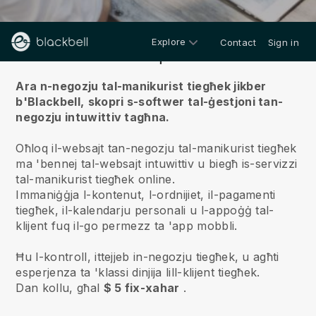
Explore
Contact
Sign in
Fuqna
Ara n-negozju tal-manikurist tiegħek jikber
b'Blackbell,
skopri s-softwer tal-ġestjoni tan-
negozju intuwittiv tagħna.
Oħloq il-websajt tan-negozju tal-manikurist tiegħek
ma 'bennej tal-websajt intuwittiv u biegħ is-servizzi
tal-manikurist tiegħek online.
Immaniġġja l-kontenut, l-ordnijiet, il-pagamenti
tiegħek, il-kalendarju personali u l-appoġġ tal-
klijent fuq il-go permezz ta 'app mobbli.
Ħu l-kontroll, ittejjeb in-negozju tiegħek, u agħti
esperjenza ta 'klassi dinjija lill-klijent tiegħek.
Dan kollu, għal
$ 5 fix-xahar
.