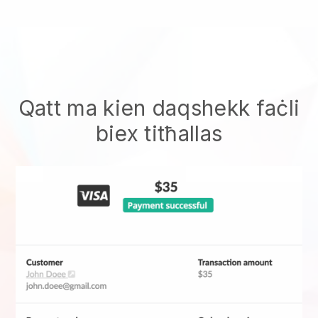
Qatt ma kien daqshekk faċli
biex titħallas