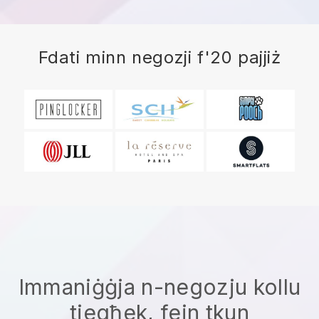
Fdati minn negozji f'20 pajjiż
Immaniġġja n-negozju kollu
tiegħek, fejn tkun