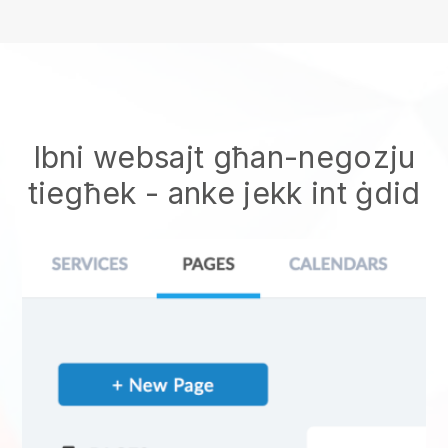
Ibni websajt għan-negozju
tiegħek - anke jekk int ġdid