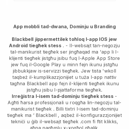
App mobbli tad-dwana, Dominju u Branding
Blackbell
jippermettilek toħloq l-app IOS jew
Android tiegħek stess
. -
Il-websajt tan-negozju
tal-manikurist tiegħek ser jingħaqad ma 'app
li l-
klijenti tiegħek jistgħu jsibu fuq l-Apple App Store
jew fuq il-Google Play u minn fejn ikunu jistgħu
jibbukkjaw is-servizzi tiegħek. Jew tista 'wkoll
taqbeż il-kumplikazzjonijiet u tuża l-app nattiv
tagħna
Blackbell
app fejn il-klijenti tiegħek ikunu
jistgħu jsibu l-pjattaforma tiegħek.
Irreġistra l-isem tad-dominju tiegħek stess
-
Agħti ħarsa professjonali u roqgħa lin-negozju tal-
manikurist tiegħek
. Billi tixtri l-isem tad-dominju
tiegħek ma ’
Blackbell
, aqbeż il-konfigurazzjonijiet
tekniċi u ġib il-websajt tiegħek .com fi ftit klikks,
aħna nagħmlu x-xogħol għalik.