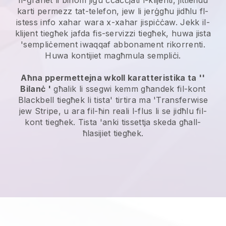
Il-ġranet li bihom jiġu ċċaċċjati l-klijenti, jittieħdu
karti permezz tat-telefon, jew li jerġgħu jidħlu fl-
istess info xahar wara x-xahar jispiċċaw. Jekk il-
klijent tiegħek jafda fis-servizzi tiegħek, huwa jista
'sempliċement iwaqqaf abbonament rikorrenti.
Huwa kontijiet magħmula sempliċi.
Aħna ppermettejna wkoll karatteristika ta ''
Bilanċ '
għalik li ssegwi kemm għandek fil-kont
Blackbell
tiegħek li tista' tirtira ma 'Transferwise
jew Stripe, u ara fil-ħin reali l-flus li se jidħlu fil-
kont tiegħek. Tista 'anki tissettja skeda għall-
ħlasijiet tiegħek.