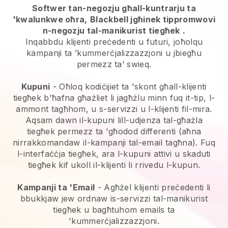
Softwer tan-negozju għall-kuntrarju ta
'kwalunkwe oħra,
Blackbell jgħinek tippromwovi
n-negozju tal-manikurist tiegħek
.
Inqabbdu klijenti preċedenti u futuri, joħolqu
kampanji ta ’kummerċjalizzazzjoni u jbiegħu
permezz ta’ swieq.
Kupuni
- Oħloq kodiċijiet ta 'skont għall-klijenti
tiegħek b'ħafna għażliet li jagħżlu minn fuq it-tip, l-
ammont tagħhom, u s-servizzi u l-klijenti fil-mira.
Aqsam dawn il-kupuni lill-udjenza tal-għażla
tiegħek permezz ta 'għodod differenti (aħna
nirrakkomandaw il-kampanji tal-email tagħna). Fuq
l-interfaċċja tiegħek, ara l-kupuni attivi u skaduti
tiegħek kif ukoll il-klijenti li rrivedu l-kupun.
Kampanji ta 'Email
-
Agħżel klijenti preċedenti li
bbukkjaw jew ordnaw is-servizzi tal-manikurist
tiegħek u bagħtuhom emails ta
'kummerċjalizzazzjoni.