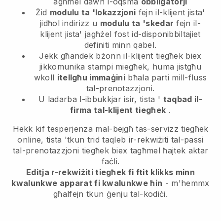
agħmel dawn l-oqsma
obbligatorji
Żid
modulu ta 'lokazzjoni
fejn il-klijent jista'
jidħol indirizz u
modulu ta 'skedar
fejn il-
klijent jista' jagħżel fost id-disponibbiltajiet
definiti minn qabel.
Jekk għandek bżonn il-klijent tiegħek biex
jikkomunika stampi miegħek, huma jistgħu
wkoll
itellgħu immaġini
bħala parti mill-fluss
tal-prenotazzjoni.
U ladarba l-ibbukkjar isir, tista '
taqbad il-
firma tal-klijent tiegħek
.
Hekk kif tesperjenza mal-bejgħ tas-servizz tiegħek
online, tista 'tkun trid taqleb ir-rekwiżiti tal-passi
tal-prenotazzjoni tiegħek biex tagħmel ħajtek aktar
faċli.
Editja r-rekwiżiti tiegħek fi ftit klikks minn
kwalunkwe apparat fi kwalunkwe ħin
- m'hemmx
għalfejn tkun ġenju tal-kodiċi.