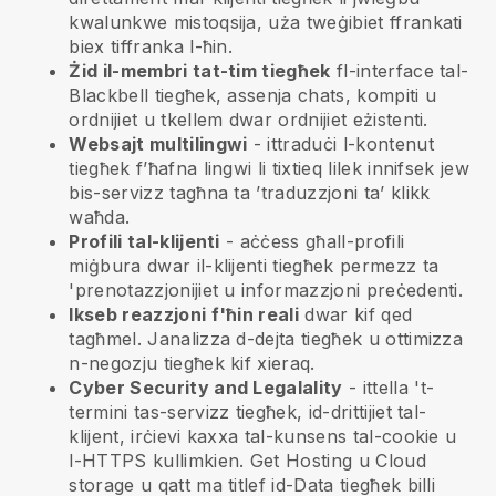
kwalunkwe mistoqsija, uża tweġibiet ffrankati
biex tiffranka l-ħin.
Żid il-membri tat-tim tiegħek
fl-interface tal-
Blackbell
tiegħek, assenja chats, kompiti u
ordnijiet u tkellem dwar ordnijiet eżistenti.
Websajt multilingwi
- ittraduċi l-kontenut
tiegħek f’ħafna lingwi li tixtieq lilek innifsek jew
bis-servizz tagħna ta ’traduzzjoni ta’ klikk
waħda.
Profili tal-klijenti
- aċċess għall-profili
miġbura dwar il-klijenti tiegħek permezz ta
'prenotazzjonijiet u informazzjoni preċedenti.
Ikseb reazzjoni f'ħin reali
dwar kif qed
tagħmel. Janalizza d-dejta tiegħek u ottimizza
n-negozju tiegħek kif xieraq.
Cyber Security and Legalality
- ittella 't-
termini tas-servizz tiegħek, id-drittijiet tal-
klijent, irċievi kaxxa tal-kunsens tal-cookie u
l-HTTPS kullimkien. Get Hosting u Cloud
storage u qatt ma titlef id-Data tiegħek billi