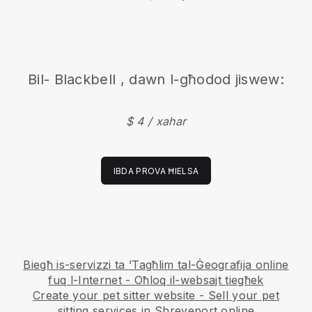
Bil-
Blackbell
, dawn l-għodod jiswew:
$ 4 / xahar
IBDA PROVA ĦIELSA
Biegħ is-servizzi ta ’Tagħlim tal-Ġeografija online
fuq l-Internet - Oħloq il-websajt tiegħek
Create your pet sitter website
-
Sell your pet
sitting services in Shreveport online