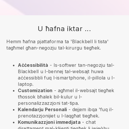
U ħafna iktar ...
Hemm ħafna pjattaforma ta 'Blackbell li tista'
tagħmel għan-negozju tal-kirurgu tiegħek.
Aċċessibilità
- Is-softwer tan-negozju tal-
Blackbell
u l-bennej tal-websajt huwa
aċċessibbli fuq l-ismartphone, il-pillola u l-
laptop.
Customization
- agħmel il-websajt tiegħek
tħossok bħalek bil-kulur u l-
personalizzazzjoni tat-tipa.
Kalendarju Personali
- dejjem ibqa 'fuq il-
prenotazzjonijiet u l-laqgħat tiegħek.
Komunikazzjoni immedjata
- chat
direttament mal-klijenti tiegħek li jwieġbu