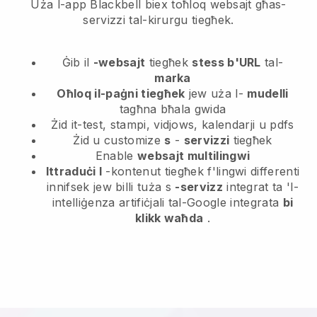
Uża l-app Blackbell biex toħloq websajt għas-
servizzi tal-kirurgu tiegħek.
Ġib il
-websajt
tiegħek
stess b'URL
tal-
marka
Oħloq il-paġni tiegħek
jew uża l-
mudelli
tagħna bħala gwida
Żid it-test, stampi, vidjows, kalendarji u pdfs
Żid u customize
s
-
servizzi
tiegħek
Enable
websajt multilingwi
Ittraduċi l
-kontenut tiegħek f'lingwi differenti
innifsek jew billi tuża s
-servizz
integrat ta 'l-
intelliġenza artifiċjali tal-Google integrata
bi
klikk waħda
.