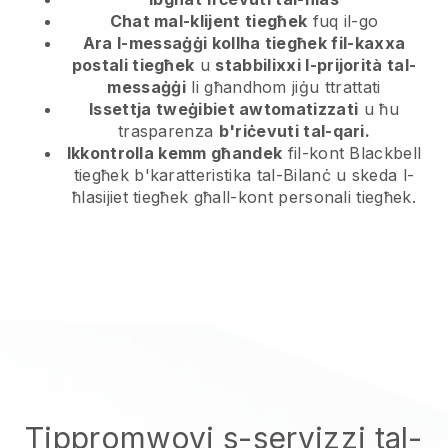
Chat mal-klijent tiegħek
fuq il-go
Ara l-messaġġi kollha tiegħek fil-kaxxa
postali tiegħek
u
stabbilixxi l-prijorità tal-
messaġġi
li għandhom jiġu ttrattati
Issettja tweġibiet awtomatizzati
u ħu
trasparenza
b'riċevuti tal-qari.
Ikkontrolla kemm għandek
fil-kont Blackbell
tiegħek b'karatteristika tal-Bilanċ u skeda l-
ħlasijiet tiegħek għall-kont personali tiegħek.
Tippromwovi s-servizzi tal-