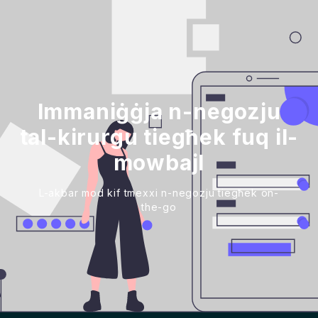
Immaniġġja n-negozju
tal-kirurgu tiegħek fuq il-
mowbajl
L-akbar mod kif tmexxi n-negozju tiegħek on-
the-go