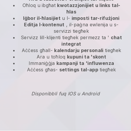
Oħloq u ibgħat
kwotazzjonijiet u links tal-
ħlas
Iġbor il-ħlasijiet
u l-
imposti tar-rifużjoni
Editja l-kontenut
, il-paġna ewlenija u s-
servizzi tiegħek
Servizz lill-klijenti tiegħek permezz ta '
chat
integrat
Aċċess għall-
kalendarju personali
tiegħek
Ara u toħloq
kupuni ta 'skont
Immaniġġja
kampanji ta 'influwenza
Aċċess għas-
settings tal-app
tiegħek
Disponibbli fuq IOS u Android