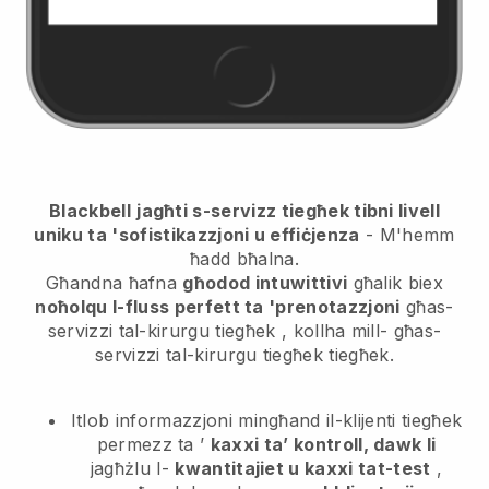
Blackbell
jagħti s-servizz tiegħek tibni livell
uniku ta 'sofistikazzjoni u effiċjenza
- M'hemm
ħadd bħalna.
Għandna ħafna
għodod intuwittivi
għalik biex
noħolqu l-fluss perfett ta 'prenotazzjoni
għas-
servizzi tal-kirurgu tiegħek
, kollha mill-
għas-
servizzi tal-kirurgu tiegħek
tiegħek.
Itlob informazzjoni mingħand il-klijenti tiegħek
permezz ta ’
kaxxi ta’ kontroll, dawk li
jagħżlu l-
kwantitajiet u kaxxi tat-test
,