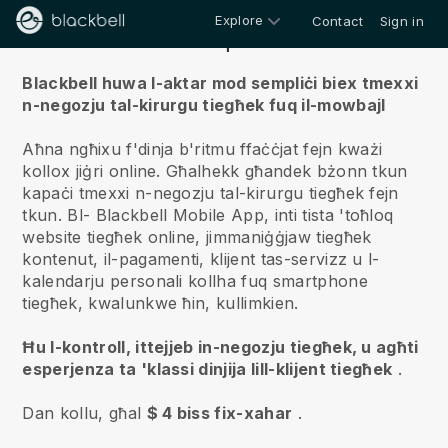
Explore
Contact
Sign in
Fuqna
Blackbell huwa l-aktar mod sempliċi biex tmexxi
n-negozju tal-kirurgu tiegħek fuq il-mowbajl
Aħna ngħixu f'dinja b'ritmu ffaċċjat fejn kważi
kollox jiġri online.
Għalhekk għandek bżonn tkun
kapaċi tmexxi n-negozju tal-kirurgu tiegħek fejn
tkun.
Bl-
Blackbell
Mobile App, inti tista 'toħloq
website tiegħek online, jimmaniġġjaw tiegħek
kontenut, il-pagamenti, klijent tas-servizz u l-
kalendarju personali kollha fuq smartphone
tiegħek, kwalunkwe ħin, kullimkien.
Ħu l-kontroll, ittejjeb in-negozju tiegħek, u agħti
esperjenza ta 'klassi dinjija lill-klijent tiegħek
.
Dan kollu, għal
$ 4 biss fix-xahar
.