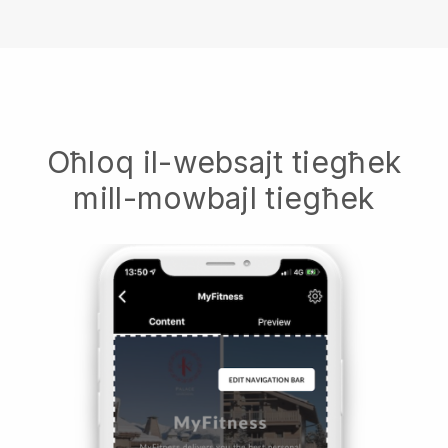
Oħloq il-websajt tiegħek
mill-mowbajl tiegħek