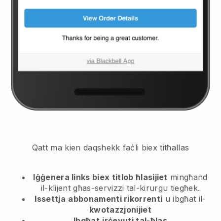
Qatt ma kien daqshekk faċli biex titħallas
Iġġenera links biex titlob ħlasijiet
mingħand
il-klijent
għas-servizzi tal-kirurgu tiegħek.
Issettja
abbonamenti rikorrenti
u ibgħat il-
kwotazzjonijiet
Ibgħat
irċevuti tal-ħlas