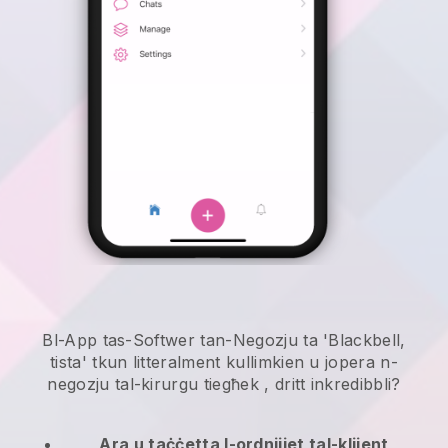
Bl-App tas-Softwer tan-Negozju ta 'Blackbell,
tista' tkun litteralment kullimkien u
jopera n-
negozju tal-kirurgu tiegħek
, dritt inkredibbli?
Ara u taċċetta l-ordnijiet tal-klijent