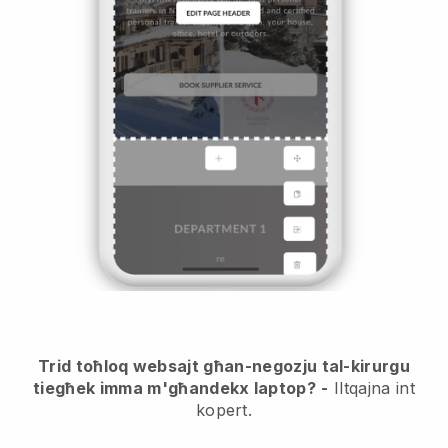
Trid toħloq websajt għan-negozju tal-kirurgu
tiegħek imma m'għandekx laptop?
-
Iltqajna int
kopert.