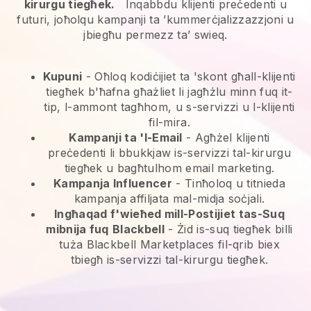
kirurgu tiegħek.
Inqabbdu klijenti preċedenti u
futuri, joħolqu kampanji ta ’kummerċjalizzazzjoni u
jbiegħu permezz ta’ swieq.
Kupuni
- Oħloq kodiċijiet ta 'skont għall-klijenti
tiegħek b'ħafna għażliet li jagħżlu minn fuq it-
tip, l-ammont tagħhom, u s-servizzi u l-klijenti
fil-mira.
Kampanji ta 'l-Email
-
Agħżel klijenti
preċedenti li bbukkjaw is-servizzi tal-kirurgu
tiegħek u bagħtulhom email marketing.
Kampanja Influencer
- Tinħoloq u titnieda
kampanja affiljata mal-midja soċjali.
Ingħaqad f'wieħed mill-Postijiet tas-Suq
mibnija fuq
Blackbell
-
Żid is-suq tiegħek billi
tuża Blackbell Marketplaces fil-qrib biex
tbiegħ is-servizzi tal-kirurgu tiegħek.