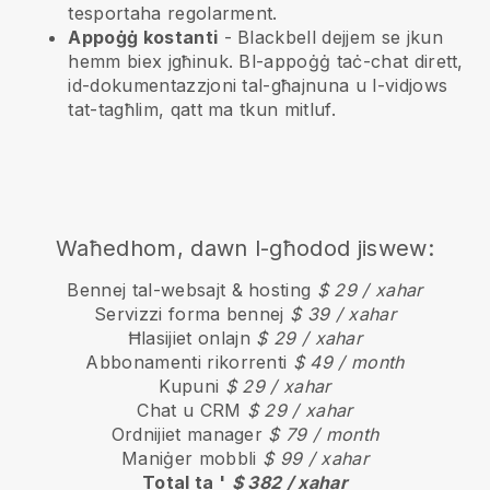
tesportaha regolarment.
Appoġġ kostanti
-
Blackbell
dejjem se jkun
hemm biex jgħinuk. Bl-appoġġ taċ-chat dirett,
id-dokumentazzjoni tal-għajnuna u l-vidjows
tat-tagħlim, qatt ma tkun mitluf.
Waħedhom, dawn l-għodod jiswew:
Bennej tal-websajt & hosting
$ 29 / xahar
Servizzi forma bennej
$ 39 / xahar
Ħlasijiet onlajn
$ 29 / xahar
Abbonamenti rikorrenti
$ 49 / month
Kupuni
$ 29 / xahar
Chat u CRM
$ 29 / xahar
Ordnijiet manager
$ 79 / month
Maniġer mobbli
$ 99 / xahar
Total ta '
$ 382 / xahar