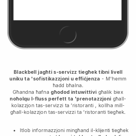
Blackbell
jagħti s-servizz tiegħek tibni livell
uniku ta 'sofistikazzjoni u effiċjenza
- M'hemm
ħadd bħalna.
Għandna ħafna
għodod intuwittivi
għalik biex
noħolqu l-fluss perfett ta 'prenotazzjoni
għall-
kolazzjon tas-servizzi ta ’ristoranti
, kollha mill-
għall-kolazzjon tas-servizzi ta ’ristoranti
tiegħek.
Itlob informazzjoni mingħand il-klijenti tiegħek