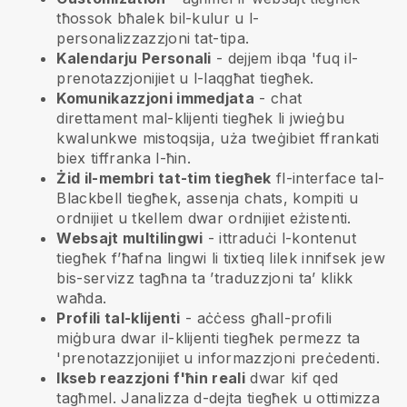
tħossok bħalek bil-kulur u l-
personalizzazzjoni tat-tipa.
Kalendarju Personali
- dejjem ibqa 'fuq il-
prenotazzjonijiet u l-laqgħat tiegħek.
Komunikazzjoni immedjata
- chat
direttament mal-klijenti tiegħek li jwieġbu
kwalunkwe mistoqsija, uża tweġibiet ffrankati
biex tiffranka l-ħin.
Żid il-membri tat-tim tiegħek
fl-interface tal-
Blackbell
tiegħek, assenja chats, kompiti u
ordnijiet u tkellem dwar ordnijiet eżistenti.
Websajt multilingwi
- ittraduċi l-kontenut
tiegħek f’ħafna lingwi li tixtieq lilek innifsek jew
bis-servizz tagħna ta ’traduzzjoni ta’ klikk
waħda.
Profili tal-klijenti
- aċċess għall-profili
miġbura dwar il-klijenti tiegħek permezz ta
'prenotazzjonijiet u informazzjoni preċedenti.
Ikseb reazzjoni f'ħin reali
dwar kif qed
tagħmel. Janalizza d-dejta tiegħek u ottimizza