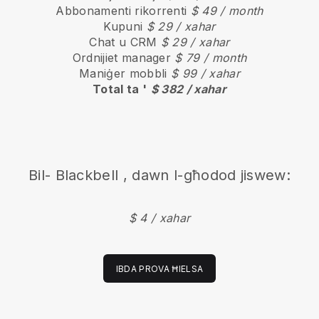
Abbonamenti rikorrenti
$ 49 / month
Kupuni
$ 29 / xahar
Chat u CRM
$ 29 / xahar
Ordnijiet manager
$ 79 / month
Maniġer mobbli
$ 99 / xahar
Total ta '
$ 382 / xahar
Bil-
Blackbell
, dawn l-għodod jiswew:
$ 4 / xahar
IBDA PROVA ĦIELSA