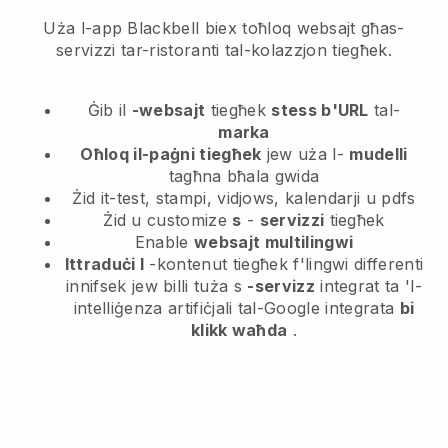
Uża l-app Blackbell biex toħloq websajt għas-
servizzi tar-ristoranti tal-kolazzjon tiegħek.
Ġib il
-websajt
tiegħek
stess b'URL
tal-
marka
Oħloq il-paġni tiegħek
jew uża l-
mudelli
tagħna bħala gwida
Żid it-test, stampi, vidjows, kalendarji u pdfs
Żid u customize
s
-
servizzi
tiegħek
Enable
websajt multilingwi
Ittraduċi l
-kontenut tiegħek f'lingwi differenti
innifsek jew billi tuża s
-servizz
integrat ta 'l-
intelliġenza artifiċjali tal-Google integrata
bi
klikk waħda
.