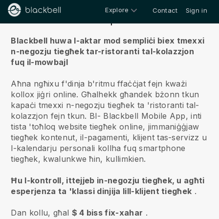
Explore
Contact
Sign in
Fuqna
Blackbell huwa l-aktar mod sempliċi biex tmexxi
n-negozju tiegħek tar-ristoranti tal-kolazzjon
fuq il-mowbajl
Aħna ngħixu f'dinja b'ritmu ffaċċjat fejn kważi
kollox jiġri online.
Għalhekk għandek bżonn tkun
kapaċi tmexxi n-negozju tiegħek ta 'ristoranti tal-
kolazzjon fejn tkun.
Bl-
Blackbell
Mobile App, inti
tista 'toħloq website tiegħek online, jimmaniġġjaw
tiegħek kontenut, il-pagamenti, klijent tas-servizz u
l-kalendarju personali kollha fuq smartphone
tiegħek, kwalunkwe ħin, kullimkien.
Ħu l-kontroll, ittejjeb in-negozju tiegħek, u agħti
esperjenza ta 'klassi dinjija lill-klijent tiegħek
.
Dan kollu, għal
$ 4 biss fix-xahar
.