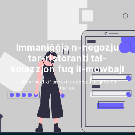
Immaniġġja n-negozju
tar-ristoranti tal-
kolazzjon fuq il-mowbajl
L-akbar mod kif tmexxi n-negozju tiegħek on-
the-go