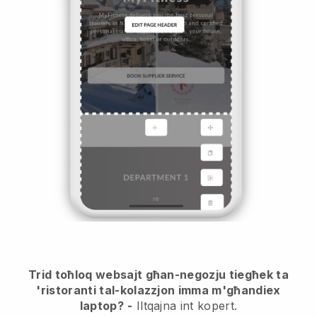
Trid toħloq websajt għan-negozju tiegħek ta
'ristoranti tal-kolazzjon imma m'għandiex
laptop?
-
Iltqajna int kopert.