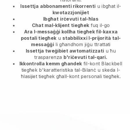
Issettja
abbonamenti rikorrenti
u ibgħat il-
kwotazzjonijiet
Ibgħat
irċevuti tal-ħlas
Chat mal-klijent tiegħek
fuq il-go
Ara l-messaġġi kollha tiegħek fil-kaxxa
postali tiegħek
u
stabbilixxi l-prijorità tal-
messaġġi
li għandhom jiġu ttrattati
Issettja tweġibiet awtomatizzati
u ħu
trasparenza
b'riċevuti tal-qari.
Ikkontrolla kemm għandek
fil-kont Blackbell
tiegħek b'karatteristika tal-Bilanċ u skeda l-
ħlasijiet tiegħek għall-kont personali tiegħek.