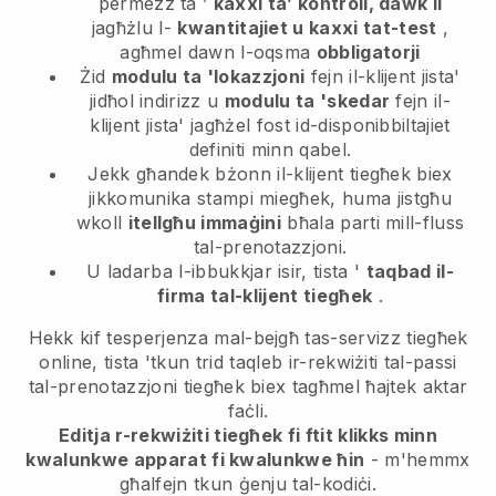
permezz ta ’
kaxxi ta’ kontroll, dawk li
jagħżlu l-
kwantitajiet u kaxxi tat-test
,
agħmel dawn l-oqsma
obbligatorji
Żid
modulu ta 'lokazzjoni
fejn il-klijent jista'
jidħol indirizz u
modulu ta 'skedar
fejn il-
klijent jista' jagħżel fost id-disponibbiltajiet
definiti minn qabel.
Jekk għandek bżonn il-klijent tiegħek biex
jikkomunika stampi miegħek, huma jistgħu
wkoll
itellgħu immaġini
bħala parti mill-fluss
tal-prenotazzjoni.
U ladarba l-ibbukkjar isir, tista '
taqbad il-
firma tal-klijent tiegħek
.
Hekk kif tesperjenza mal-bejgħ tas-servizz tiegħek
online, tista 'tkun trid taqleb ir-rekwiżiti tal-passi
tal-prenotazzjoni tiegħek biex tagħmel ħajtek aktar
faċli.
Editja r-rekwiżiti tiegħek fi ftit klikks minn
kwalunkwe apparat fi kwalunkwe ħin
- m'hemmx
għalfejn tkun ġenju tal-kodiċi.