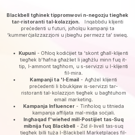
Blackbell tgħinek tippromwovi n-negozju tiegħek
tar-ristoranti tal-kolazzjon.
Inqabbdu klijenti
preċedenti u futuri, joħolqu kampanji ta
’kummerċjalizzazzjoni u jbiegħu permezz ta’ swieq.
Kupuni
- Oħloq kodiċijiet ta 'skont għall-klijenti
tiegħek b'ħafna għażliet li jagħżlu minn fuq it-
tip, l-ammont tagħhom, u s-servizzi u l-klijenti
fil-mira.
Kampanji ta 'l-Email
-
Agħżel klijenti
preċedenti li bbukkjaw is-servizzi tar-
ristoranti tal-kolazzjon tiegħek u bagħtuhom
email marketing.
Kampanja Influencer
- Tinħoloq u titnieda
kampanja affiljata mal-midja soċjali.
Ingħaqad f'wieħed mill-Postijiet tas-Suq
mibnija fuq
Blackbell
-
Żid il-livell tas-suq
tiegħek billi tuża l-Blackbell Marketplaces fil-