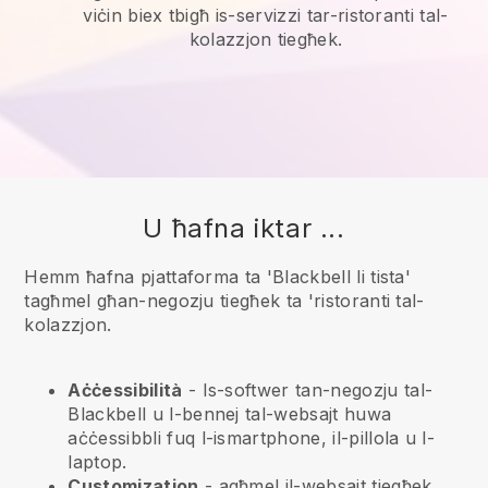
viċin biex tbigħ is-servizzi tar-ristoranti tal-
kolazzjon tiegħek.
U ħafna iktar ...
Hemm ħafna pjattaforma ta 'Blackbell li tista'
tagħmel għan-negozju tiegħek ta 'ristoranti tal-
kolazzjon.
Aċċessibilità
- Is-softwer tan-negozju tal-
Blackbell
u l-bennej tal-websajt huwa
aċċessibbli fuq l-ismartphone, il-pillola u l-
laptop.
Customization
- agħmel il-websajt tiegħek