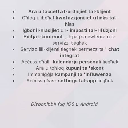
Ara u taċċetta l-ordnijiet tal-klijent
Oħloq u ibgħat
kwotazzjonijiet u links tal-
ħlas
Iġbor il-ħlasijiet
u l-
imposti tar-rifużjoni
Editja l-kontenut
, il-paġna ewlenija u s-
servizzi tiegħek
Servizz lill-klijenti tiegħek permezz ta '
chat
integrat
Aċċess għall-
kalendarju personali
tiegħek
Ara u toħloq
kupuni ta 'skont
Immaniġġja
kampanji ta 'influwenza
Aċċess għas-
settings tal-app
tiegħek
Disponibbli fuq IOS u Android