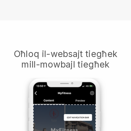
Oħloq il-websajt tiegħek
mill-mowbajl tiegħek