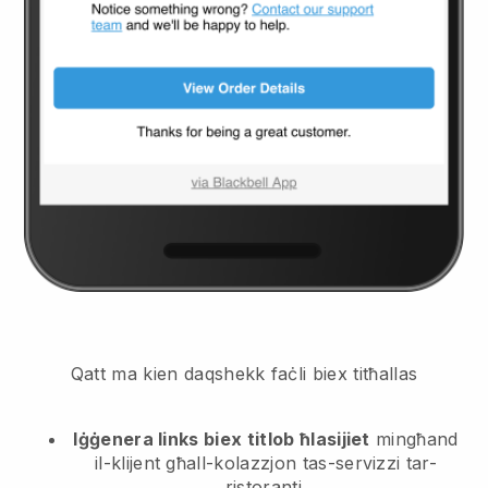
Qatt ma kien daqshekk faċli biex titħallas
Iġġenera links biex titlob ħlasijiet
mingħand
il-klijent
għall-kolazzjon tas-servizzi tar-
ristoranti.