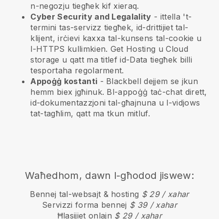
n-negozju tiegħek kif xieraq.
Cyber Security and Legalality
- ittella 't-
termini tas-servizz tiegħek, id-drittijiet tal-
klijent, irċievi kaxxa tal-kunsens tal-cookie u
l-HTTPS kullimkien. Get Hosting u Cloud
storage u qatt ma titlef id-Data tiegħek billi
tesportaha regolarment.
Appoġġ kostanti
-
Blackbell
dejjem se jkun
hemm biex jgħinuk. Bl-appoġġ taċ-chat dirett,
id-dokumentazzjoni tal-għajnuna u l-vidjows
tat-tagħlim, qatt ma tkun mitluf.
Waħedhom, dawn l-għodod jiswew:
Bennej tal-websajt & hosting
$ 29 / xahar
Servizzi forma bennej
$ 39 / xahar
Ħlasijiet onlajn
$ 29 / xahar