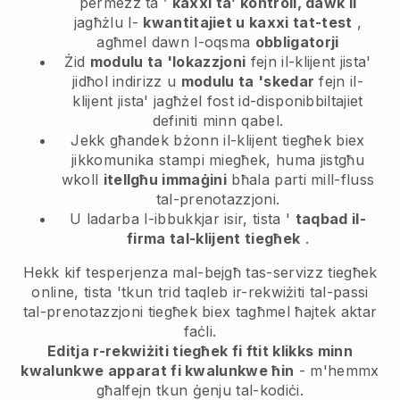
permezz ta ’
kaxxi ta’ kontroll, dawk li
jagħżlu l-
kwantitajiet u kaxxi tat-test
,
agħmel dawn l-oqsma
obbligatorji
Żid
modulu ta 'lokazzjoni
fejn il-klijent jista'
jidħol indirizz u
modulu ta 'skedar
fejn il-
klijent jista' jagħżel fost id-disponibbiltajiet
definiti minn qabel.
Jekk għandek bżonn il-klijent tiegħek biex
jikkomunika stampi miegħek, huma jistgħu
wkoll
itellgħu immaġini
bħala parti mill-fluss
tal-prenotazzjoni.
U ladarba l-ibbukkjar isir, tista '
taqbad il-
firma tal-klijent tiegħek
.
Hekk kif tesperjenza mal-bejgħ tas-servizz tiegħek
online, tista 'tkun trid taqleb ir-rekwiżiti tal-passi
tal-prenotazzjoni tiegħek biex tagħmel ħajtek aktar
faċli.
Editja r-rekwiżiti tiegħek fi ftit klikks minn
kwalunkwe apparat fi kwalunkwe ħin
- m'hemmx
għalfejn tkun ġenju tal-kodiċi.