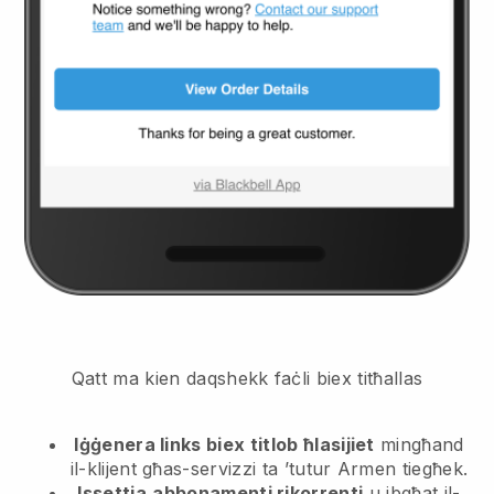
Qatt ma kien daqshekk faċli biex titħallas
Iġġenera links biex titlob ħlasijiet
mingħand
il-klijent
għas-servizzi ta ’tutur Armen tiegħek.
Issettja
abbonamenti rikorrenti
u ibgħat il-