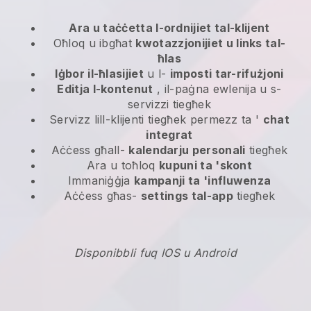
Ara u taċċetta l-ordnijiet tal-klijent
Oħloq u ibgħat
kwotazzjonijiet u links tal-
ħlas
Iġbor il-ħlasijiet
u l-
imposti tar-rifużjoni
Editja l-kontenut
, il-paġna ewlenija u s-
servizzi tiegħek
Servizz lill-klijenti tiegħek permezz ta '
chat
integrat
Aċċess għall-
kalendarju personali
tiegħek
Ara u toħloq
kupuni ta 'skont
Immaniġġja
kampanji ta 'influwenza
Aċċess għas-
settings tal-app
tiegħek
Disponibbli fuq IOS u Android