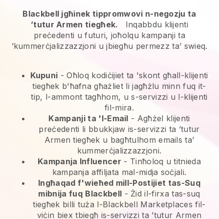
Blackbell jgħinek tippromwovi n-negozju ta
’tutur Armen tiegħek.
Inqabbdu klijenti
preċedenti u futuri, joħolqu kampanji ta
’kummerċjalizzazzjoni u jbiegħu permezz ta’ swieq.
Kupuni
- Oħloq kodiċijiet ta 'skont għall-klijenti
tiegħek b'ħafna għażliet li jagħżlu minn fuq it-
tip, l-ammont tagħhom, u s-servizzi u l-klijenti
fil-mira.
Kampanji ta 'l-Email
-
Agħżel klijenti
preċedenti li bbukkjaw is-servizzi ta ’tutur
Armen tiegħek u bagħtulhom emails ta’
kummerċjalizzazzjoni.
Kampanja Influencer
- Tinħoloq u titnieda
kampanja affiljata mal-midja soċjali.
Ingħaqad f'wieħed mill-Postijiet tas-Suq
mibnija fuq
Blackbell
-
Żid il-firxa tas-suq
tiegħek billi tuża l-Blackbell Marketplaces fil-
viċin biex tbiegħ is-servizzi ta ’tutur Armen