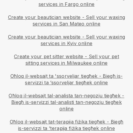
services in Fargo online
Create your beautician website
-
Sell your waxing
services in San Mateo online
Create your beautician website
-
Sell your waxing
services in Kyiv online
Create your pet sitter website
-
Sell your pet
sitting services in Milwaukee online
Oħloq il-websajt ta 'ssorveljar tiegħek
-
Biegħ is-
servizzi ta ’ssorveljar tiegħek online
Oħloq il-websajt tal-analista tan-negozju tiegħek
-
Biegħ is-servizzi tal-analisti tan-negozju tiegħek
online
Oħloq il-websajt tat-terapija fiżika tiegħek
-
Biegħ
is-servizzi ta ’terapija fiżika tiegħek online