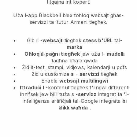
Iltqajna int kopert.
Uża l-app Blackbell biex toħloq websajt għas-
servizzi ta ’tutur Armeni tiegħek.
Ġib il
-websajt
tiegħek
stess b'URL
tal-
marka
Oħloq il-paġni tiegħek
jew uża l-
mudelli
tagħna bħala gwida
Żid it-test, stampi, vidjows, kalendarji u pdfs
Żid u customize
s
-
servizzi
tiegħek
Enable
websajt multilingwi
Ittraduċi l
-kontenut tiegħek f'lingwi differenti
innifsek jew billi tuża s
-servizz
integrat ta 'l-
intelliġenza artifiċjali tal-Google integrata
bi
klikk waħda
.