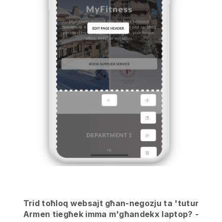
Trid toħloq websajt għan-negozju ta 'tutur
Armen tiegħek imma m'għandekx laptop?
-