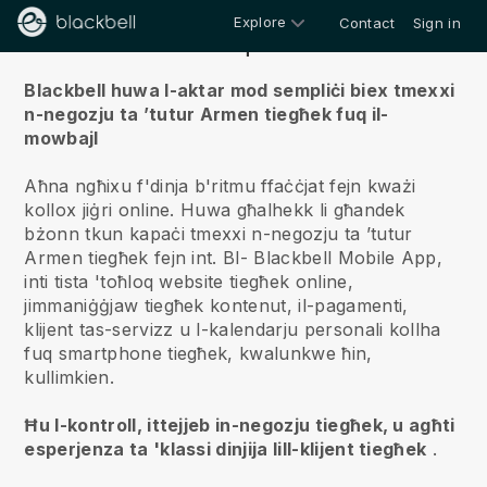
Explore
Contact
Sign in
Fuqna
Blackbell huwa l-aktar mod sempliċi biex tmexxi
n-negozju ta ’tutur Armen tiegħek fuq il-
mowbajl
Aħna ngħixu f'dinja b'ritmu ffaċċjat fejn kważi
kollox jiġri online.
Huwa għalhekk li għandek
bżonn tkun kapaċi tmexxi n-negozju ta ’tutur
Armen tiegħek fejn int.
Bl-
Blackbell
Mobile App,
inti tista 'toħloq website tiegħek online,
jimmaniġġjaw tiegħek kontenut, il-pagamenti,
klijent tas-servizz u l-kalendarju personali kollha
fuq smartphone tiegħek, kwalunkwe ħin,
kullimkien.
Ħu l-kontroll, ittejjeb in-negozju tiegħek, u agħti
esperjenza ta 'klassi dinjija lill-klijent tiegħek
.