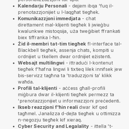
Kalendarju Personali
- dejjem ibqa 'fuq il-
prenotazzjonijiet u l-laqgħat tiegħek.
Komunikazzjoni immedjata
- chat
direttament mal-klijenti tiegħek li jwieġbu
kwalunkwe mistoqsija, uża tweġibiet ffrankati
biex tiffranka l-ħin.
Żid il-membri tat-tim tiegħek
fl-interface tal-
Blackbell
tiegħek, assenja chats, kompiti u
ordnijiet u tkellem dwar ordnijiet eżistenti.
Websajt multilingwi
- ittraduċi l-kontenut
tiegħek f’ħafna lingwi li tixtieq lilek innifsek jew
bis-servizz tagħna ta ’traduzzjoni ta’ klikk
waħda.
Profili tal-klijenti
- aċċess għall-profili
miġbura dwar il-klijenti tiegħek permezz ta
'prenotazzjonijiet u informazzjoni preċedenti.
Ikseb reazzjoni f'ħin reali
dwar kif qed
tagħmel. Janalizza d-dejta tiegħek u ottimizza
n-negozju tiegħek kif xieraq.
Cyber Security and Legalality
- ittella 't-