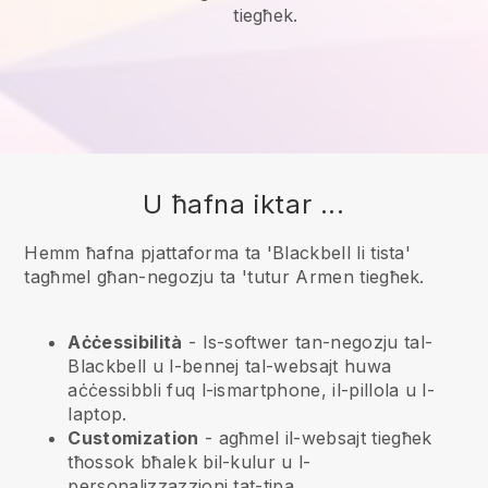
tiegħek.
U ħafna iktar ...
Hemm ħafna pjattaforma ta 'Blackbell li tista'
tagħmel għan-negozju ta 'tutur Armen tiegħek.
Aċċessibilità
- Is-softwer tan-negozju tal-
Blackbell
u l-bennej tal-websajt huwa
aċċessibbli fuq l-ismartphone, il-pillola u l-
laptop.
Customization
- agħmel il-websajt tiegħek
tħossok bħalek bil-kulur u l-
personalizzazzjoni tat-tipa.