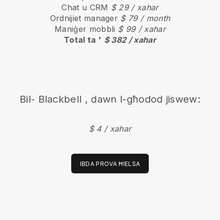
Chat u CRM
$ 29 / xahar
Ordnijiet manager
$ 79 / month
Maniġer mobbli
$ 99 / xahar
Total ta '
$ 382 / xahar
Bil-
Blackbell
, dawn l-għodod jiswew:
$ 4 / xahar
IBDA PROVA ĦIELSA