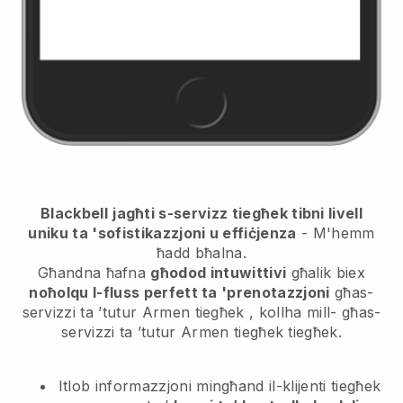
Blackbell
jagħti s-servizz tiegħek tibni livell
uniku ta 'sofistikazzjoni u effiċjenza
- M'hemm
ħadd bħalna.
Għandna ħafna
għodod intuwittivi
għalik biex
noħolqu l-fluss perfett ta 'prenotazzjoni
għas-
servizzi ta ’tutur Armen tiegħek
, kollha mill-
għas-
servizzi ta ’tutur Armen tiegħek
tiegħek.
Itlob informazzjoni mingħand il-klijenti tiegħek