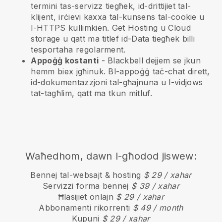
termini tas-servizz tiegħek, id-drittijiet tal-
klijent, irċievi kaxxa tal-kunsens tal-cookie u
l-HTTPS kullimkien. Get Hosting u Cloud
storage u qatt ma titlef id-Data tiegħek billi
tesportaha regolarment.
Appoġġ kostanti
-
Blackbell
dejjem se jkun
hemm biex jgħinuk. Bl-appoġġ taċ-chat dirett,
id-dokumentazzjoni tal-għajnuna u l-vidjows
tat-tagħlim, qatt ma tkun mitluf.
Waħedhom, dawn l-għodod jiswew:
Bennej tal-websajt & hosting
$ 29 / xahar
Servizzi forma bennej
$ 39 / xahar
Ħlasijiet onlajn
$ 29 / xahar
Abbonamenti rikorrenti
$ 49 / month
Kupuni
$ 29 / xahar