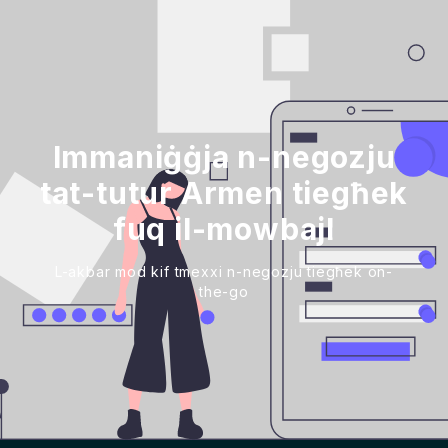
Immaniġġja n-negozju
tat-tutur Armen tiegħek
fuq il-mowbajl
L-akbar mod kif tmexxi n-negozju tiegħek on-
the-go