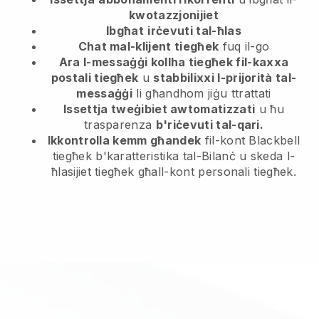
kwotazzjonijiet
Ibgħat
irċevuti tal-ħlas
Chat mal-klijent tiegħek
fuq il-go
Ara l-messaġġi kollha tiegħek fil-kaxxa
postali tiegħek
u
stabbilixxi l-prijorità tal-
messaġġi
li għandhom jiġu ttrattati
Issettja tweġibiet awtomatizzati
u ħu
trasparenza
b'riċevuti tal-qari.
Ikkontrolla kemm għandek
fil-kont Blackbell
tiegħek b'karatteristika tal-Bilanċ u skeda l-
ħlasijiet tiegħek għall-kont personali tiegħek.