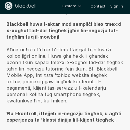
Explore
Contact
Sign in
Fuqna
Blackbell huwa l-aktar mod sempliċi biex tmexxi
x-xogħol tad-dar tiegħek jgħin lin-negozju tat-
tagħlim fuq il-mowbajl
Aħna ngħixu f'dinja b'ritmu ffaċċjat fejn kważi
kollox jiġri online.
Huwa għalhekk li għandek
bżonn tkun kapaċi tmexxi x-xogħol tad-dar tiegħek
tgħin lin-negozju tutoring fejn tkun.
Bl-
Blackbell
Mobile App, inti tista 'toħloq website tiegħek
online, jimmaniġġjaw tiegħek kontenut, il-
pagamenti, klijent tas-servizz u l-kalendarju
personali kollha fuq smartphone tiegħek,
kwalunkwe ħin, kullimkien.
Ħu l-kontroll, ittejjeb in-negozju tiegħek, u agħti
esperjenza ta 'klassi dinjija lill-klijent tiegħek
.