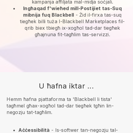
kampanja affiljata mal-midja soċjali.
Ingħaqad f'wieħed mill-Postijiet tas-Suq
mibnija fuq
Blackbell
-
Żid il-firxa tas-suq
tiegħek billi tuża l-Blackbell Marketplaces fil-
qrib biex tbiegħ ix-xogħol tad-dar tiegħek
għajnuna fit-tagħlim tas-servizzi.
U ħafna iktar ...
Hemm ħafna pjattaforma ta 'Blackbell li tista'
tagħmel għax-xogħol tad-dar tiegħek tgħin lin-
negozju tat-tagħlim.
Aċċessibilità
- Is-softwer tan-negozju tal-