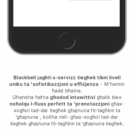
Blackbell
jagħti s-servizz tiegħek tibni livell
uniku ta 'sofistikazzjoni u effiċjenza
- M'hemm
ħadd bħalna.
Għandna ħafna
għodod intuwittivi
għalik biex
noħolqu l-fluss perfett ta 'prenotazzjoni
għax-
xogħol tad-dar tiegħek għajnuna fit-tagħlim ta
’għajnuna
, kollha mill-
għax-xogħol tad-dar
tiegħek għajnuna fit-tagħlim ta ’għajnuna
tiegħek.