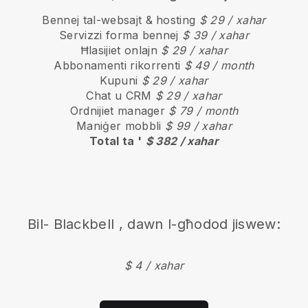
Bennej tal-websajt & hosting
$ 29 / xahar
Servizzi forma bennej
$ 39 / xahar
Ħlasijiet onlajn
$ 29 / xahar
Abbonamenti rikorrenti
$ 49 / month
Kupuni
$ 29 / xahar
Chat u CRM
$ 29 / xahar
Ordnijiet manager
$ 79 / month
Maniġer mobbli
$ 99 / xahar
Total ta '
$ 382 / xahar
Bil-
Blackbell
, dawn l-għodod jiswew:
$ 4 / xahar