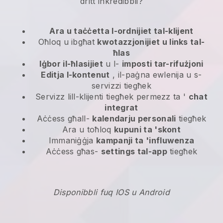
dritt inkredibbli?
Ara u taċċetta l-ordnijiet tal-klijent
Oħloq u ibgħat
kwotazzjonijiet u links tal-
ħlas
Iġbor il-ħlasijiet
u l-
imposti tar-rifużjoni
Editja l-kontenut
, il-paġna ewlenija u s-
servizzi tiegħek
Servizz lill-klijenti tiegħek permezz ta '
chat
integrat
Aċċess għall-
kalendarju personali
tiegħek
Ara u toħloq
kupuni ta 'skont
Immaniġġja
kampanji ta 'influwenza
Aċċess għas-
settings tal-app
tiegħek
Disponibbli fuq IOS u Android