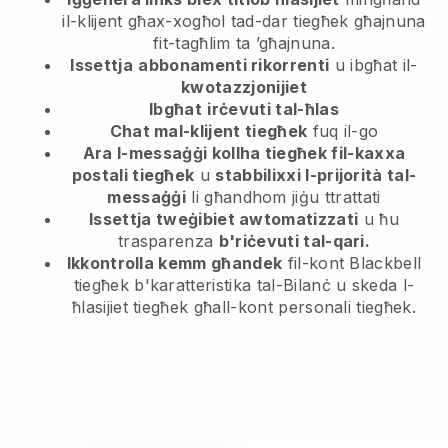
il-klijent
għax-xogħol tad-dar tiegħek għajnuna
fit-tagħlim ta ’għajnuna.
Issettja
abbonamenti rikorrenti
u ibgħat il-
kwotazzjonijiet
Ibgħat
irċevuti tal-ħlas
Chat mal-klijent tiegħek
fuq il-go
Ara l-messaġġi kollha tiegħek fil-kaxxa
postali tiegħek
u
stabbilixxi l-prijorità tal-
messaġġi
li għandhom jiġu ttrattati
Issettja tweġibiet awtomatizzati
u ħu
trasparenza
b'riċevuti tal-qari.
Ikkontrolla kemm għandek
fil-kont Blackbell
tiegħek b'karatteristika tal-Bilanċ u skeda l-
ħlasijiet tiegħek għall-kont personali tiegħek.