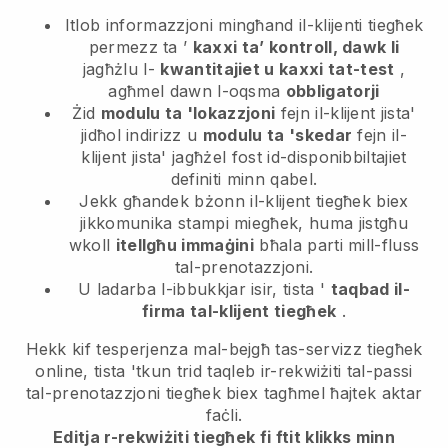
Itlob informazzjoni mingħand il-klijenti tiegħek
permezz ta ’
kaxxi ta’ kontroll, dawk li
jagħżlu l-
kwantitajiet u kaxxi tat-test
,
agħmel dawn l-oqsma
obbligatorji
Żid
modulu ta 'lokazzjoni
fejn il-klijent jista'
jidħol indirizz u
modulu ta 'skedar
fejn il-
klijent jista' jagħżel fost id-disponibbiltajiet
definiti minn qabel.
Jekk għandek bżonn il-klijent tiegħek biex
jikkomunika stampi miegħek, huma jistgħu
wkoll
itellgħu immaġini
bħala parti mill-fluss
tal-prenotazzjoni.
U ladarba l-ibbukkjar isir, tista '
taqbad il-
firma tal-klijent tiegħek
.
Hekk kif tesperjenza mal-bejgħ tas-servizz tiegħek
online, tista 'tkun trid taqleb ir-rekwiżiti tal-passi
tal-prenotazzjoni tiegħek biex tagħmel ħajtek aktar
faċli.
Editja r-rekwiżiti tiegħek fi ftit klikks minn