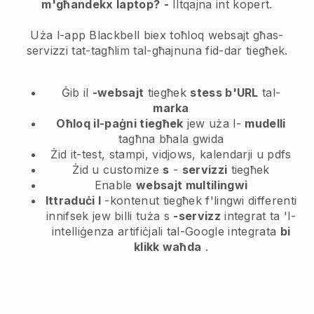
m'għandekx laptop?
-
Iltqajna int kopert.
Uża l-app Blackbell biex toħloq websajt għas-
servizzi tat-tagħlim tal-għajnuna fid-dar tiegħek.
Ġib il
-websajt
tiegħek
stess b'URL
tal-
marka
Oħloq il-paġni tiegħek
jew uża l-
mudelli
tagħna bħala gwida
Żid it-test, stampi, vidjows, kalendarji u pdfs
Żid u customize
s
-
servizzi
tiegħek
Enable
websajt multilingwi
Ittraduċi l
-kontenut tiegħek f'lingwi differenti
innifsek jew billi tuża s
-servizz
integrat ta 'l-
intelliġenza artifiċjali tal-Google integrata
bi
klikk waħda
.