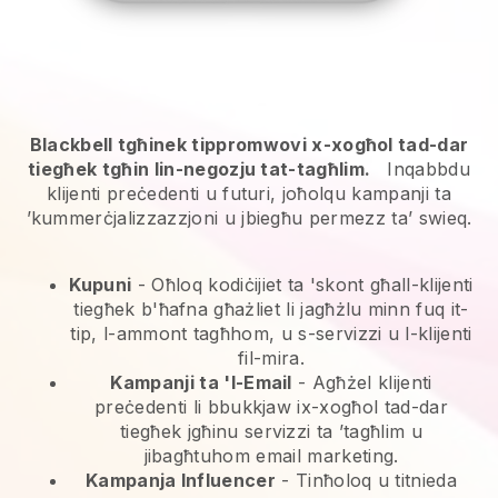
Blackbell tgħinek tippromwovi x-xogħol tad-dar
tiegħek tgħin lin-negozju tat-tagħlim.
Inqabbdu
klijenti preċedenti u futuri, joħolqu kampanji ta
’kummerċjalizzazzjoni u jbiegħu permezz ta’ swieq.
Kupuni
- Oħloq kodiċijiet ta 'skont għall-klijenti
tiegħek b'ħafna għażliet li jagħżlu minn fuq it-
tip, l-ammont tagħhom, u s-servizzi u l-klijenti
fil-mira.
Kampanji ta 'l-Email
-
Agħżel klijenti
preċedenti li bbukkjaw ix-xogħol tad-dar
tiegħek jgħinu servizzi ta ’tagħlim u
jibagħtuhom email marketing.
Kampanja Influencer
- Tinħoloq u titnieda