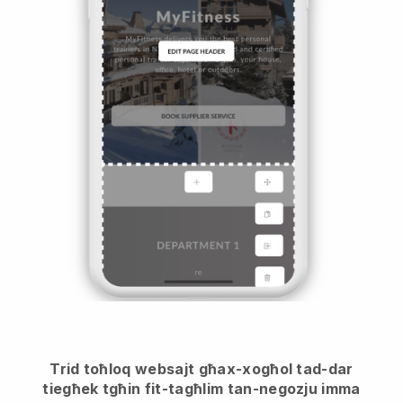
Trid toħloq websajt għax-xogħol tad-dar
tiegħek tgħin fit-tagħlim tan-negozju imma