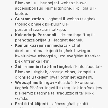
Blackbell
u l-bennej tal-websajt huwa
aċċessibbli fuq l-ismartphone, il-pillola u l-
laptop.
Customization
- agħmel il-websajt tiegħek
tħossok bħalek bil-kulur u l-
personalizzazzjoni tat-tipa.
Kalendarju Personali
- dejjem ibqa 'fuq il-
prenotazzjonijiet u l-laqgħat tiegħek.
Komunikazzjoni immedjata
- chat
direttament mal-klijenti tiegħek li jwieġbu
kwalunkwe mistoqsija, uża tweġibiet ffrankati
biex tiffranka l-ħin.
Żid il-membri tat-tim tiegħek
fl-interface tal-
Blackbell
tiegħek, assenja chats, kompiti u
ordnijiet u tkellem dwar ordnijiet eżistenti.
Websajt multilingwi
- ittraduċi l-kontenut
tiegħek f’ħafna lingwi li tixtieq lilek innifsek jew
bis-servizz tagħna ta ’traduzzjoni ta’ klikk
waħda.
Profili tal-klijenti
- aċċess għall-profili