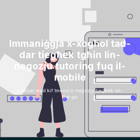
Immaniġġja x-xogħol tad-
dar tiegħek tgħin lin-
negozju tutoring fuq il-
mobile
L-akbar mod kif tmexxi n-negozju tiegħek on-
the-go