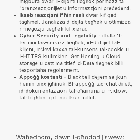
miġbura dwar il-klijenti tiegħek permezz ta
'prenotazzjonijiet u informazzjoni preċedenti.
Ikseb reazzjoni f'ħin reali
dwar kif qed
tagħmel. Janalizza d-dejta tiegħek u ottimizza
n-negozju tiegħek kif xieraq.
Cyber Security and Legalality
- ittella 't-
termini tas-servizz tiegħek, id-drittijiet tal-
klijent, irċievi kaxxa tal-kunsens tal-cookie u
l-HTTPS kullimkien. Get Hosting u Cloud
storage u qatt ma titlef id-Data tiegħek billi
tesportaha regolarment.
Appoġġ kostanti
-
Blackbell
dejjem se jkun
hemm biex jgħinuk. Bl-appoġġ taċ-chat dirett,
id-dokumentazzjoni tal-għajnuna u l-vidjows
tat-tagħlim, qatt ma tkun mitluf.
Waħedhom, dawn l-għodod jiswew: