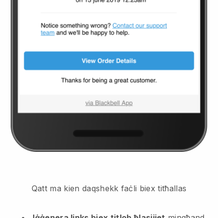
Qatt ma kien daqshekk faċli biex titħallas
Iġġenera links biex titlob ħlasijiet
mingħand