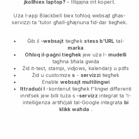
jkollhiex laptop?
-
Iltqajna int kopert.
Uża l-app Blackbell biex toħloq websajt għas-
servizzi ta ’tutor għall-għajnuna fid-dar tiegħek.
Ġib il
-websajt
tiegħek
stess b'URL
tal-
marka
Oħloq il-paġni tiegħek
jew uża l-
mudelli
tagħna bħala gwida
Żid it-test, stampi, vidjows, kalendarji u pdfs
Żid u customize
s
-
servizzi
tiegħek
Enable
websajt multilingwi
Ittraduċi l
-kontenut tiegħek f'lingwi differenti
innifsek jew billi tuża s
-servizz
integrat ta 'l-
intelliġenza artifiċjali tal-Google integrata
bi
klikk waħda
.