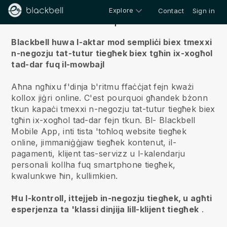
Explore
Contact
Sign in
Fuqna
Blackbell huwa l-aktar mod sempliċi biex tmexxi
n-negozju tat-tutur tiegħek biex tgħin ix-xogħol
tad-dar fuq il-mowbajl
Aħna ngħixu f'dinja b'ritmu ffaċċjat fejn kważi
kollox jiġri online.
C'est pourquoi għandek bżonn
tkun kapaċi tmexxi n-negozju tat-tutur tiegħek biex
tgħin ix-xogħol tad-dar fejn tkun.
Bl-
Blackbell
Mobile App, inti tista 'toħloq website tiegħek
online, jimmaniġġjaw tiegħek kontenut, il-
pagamenti, klijent tas-servizz u l-kalendarju
personali kollha fuq smartphone tiegħek,
kwalunkwe ħin, kullimkien.
Ħu l-kontroll, ittejjeb in-negozju tiegħek, u agħti
esperjenza ta 'klassi dinjija lill-klijent tiegħek
.