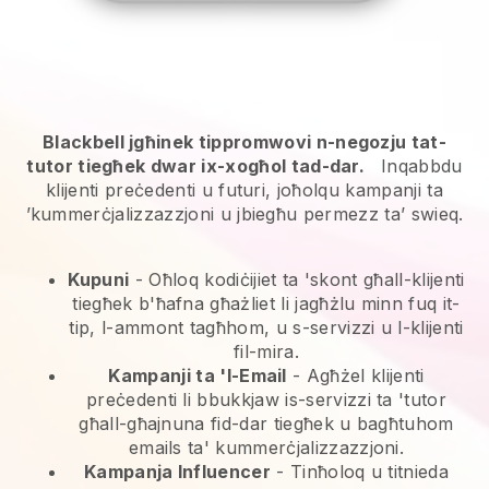
Blackbell jgħinek tippromwovi n-negozju tat-
tutor tiegħek dwar ix-xogħol tad-dar.
Inqabbdu
klijenti preċedenti u futuri, joħolqu kampanji ta
’kummerċjalizzazzjoni u jbiegħu permezz ta’ swieq.
Kupuni
- Oħloq kodiċijiet ta 'skont għall-klijenti
tiegħek b'ħafna għażliet li jagħżlu minn fuq it-
tip, l-ammont tagħhom, u s-servizzi u l-klijenti
fil-mira.
Kampanji ta 'l-Email
-
Agħżel klijenti
preċedenti li bbukkjaw is-servizzi ta 'tutor
għall-għajnuna fid-dar tiegħek u bagħtuhom
emails ta' kummerċjalizzazzjoni.
Kampanja Influencer
- Tinħoloq u titnieda