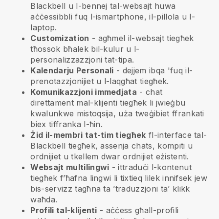
Blackbell
u l-bennej tal-websajt huwa
aċċessibbli fuq l-ismartphone, il-pillola u l-
laptop.
Customization
- agħmel il-websajt tiegħek
tħossok bħalek bil-kulur u l-
personalizzazzjoni tat-tipa.
Kalendarju Personali
- dejjem ibqa 'fuq il-
prenotazzjonijiet u l-laqgħat tiegħek.
Komunikazzjoni immedjata
- chat
direttament mal-klijenti tiegħek li jwieġbu
kwalunkwe mistoqsija, uża tweġibiet ffrankati
biex tiffranka l-ħin.
Żid il-membri tat-tim tiegħek
fl-interface tal-
Blackbell
tiegħek, assenja chats, kompiti u
ordnijiet u tkellem dwar ordnijiet eżistenti.
Websajt multilingwi
- ittraduċi l-kontenut
tiegħek f’ħafna lingwi li tixtieq lilek innifsek jew
bis-servizz tagħna ta ’traduzzjoni ta’ klikk
waħda.
Profili tal-klijenti
- aċċess għall-profili