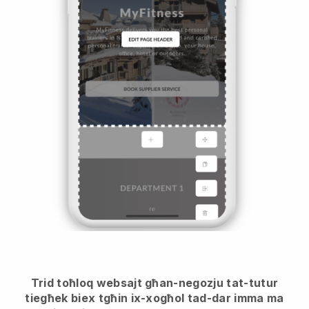
Trid toħloq websajt għan-negozju tat-tutur
tiegħek biex tgħin ix-xogħol tad-dar imma ma