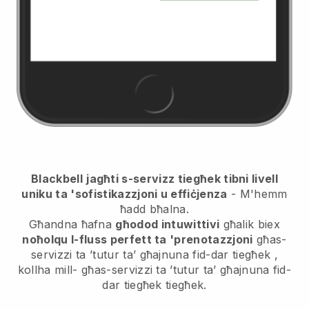
Blackbell
jagħti s-servizz tiegħek tibni livell
uniku ta 'sofistikazzjoni u effiċjenza
- M'hemm
ħadd bħalna.
Għandna ħafna
għodod intuwittivi
għalik biex
noħolqu l-fluss perfett ta 'prenotazzjoni
għas-
servizzi ta ’tutur ta’ għajnuna fid-dar tiegħek
,
kollha mill-
għas-servizzi ta ’tutur ta’ għajnuna fid-
dar tiegħek
tiegħek.