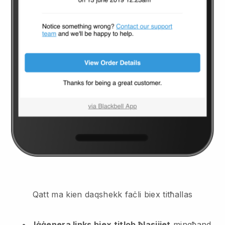
Qatt ma kien daqshekk faċli biex titħallas
Iġġenera links biex titlob ħlasijiet
mingħand