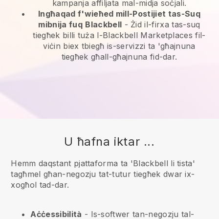
kampanja affiljata mal-midja soċjali.
Ingħaqad f'wieħed mill-Postijiet tas-Suq
mibnija fuq
Blackbell
-
Żid il-firxa tas-suq
tiegħek billi tuża l-Blackbell Marketplaces fil-
viċin biex tbiegħ is-servizzi ta 'għajnuna
tiegħek għall-għajnuna fid-dar.
U ħafna iktar ...
Hemm daqstant pjattaforma ta 'Blackbell li tista'
tagħmel għan-negozju tat-tutur tiegħek dwar ix-
xogħol tad-dar.
Aċċessibilità
- Is-softwer tan-negozju tal-