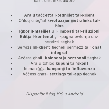
dar
, dritt inkredibbli?
Ara u taċċetta l-ordnijiet tal-klijent
Oħloq u ibgħat
kwotazzjonijiet u links tal-
ħlas
Iġbor il-ħlasijiet
u l-
imposti tar-rifużjoni
Editja l-kontenut
, il-paġna ewlenija u s-
servizzi tiegħek
Servizz lill-klijenti tiegħek permezz ta '
chat
integrat
Aċċess għall-
kalendarju personali
tiegħek
Ara u toħloq
kupuni ta 'skont
Immaniġġja
kampanji ta 'influwenza
Aċċess għas-
settings tal-app
tiegħek
Disponibbli fuq IOS u Android