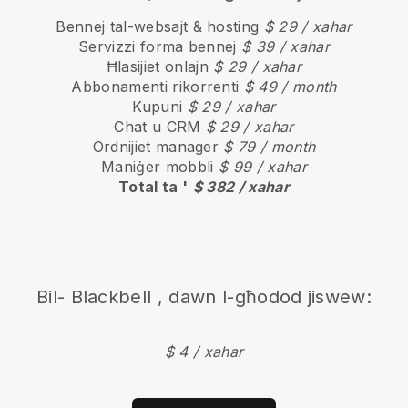
Bennej tal-websajt & hosting
$ 29 / xahar
Servizzi forma bennej
$ 39 / xahar
Ħlasijiet onlajn
$ 29 / xahar
Abbonamenti rikorrenti
$ 49 / month
Kupuni
$ 29 / xahar
Chat u CRM
$ 29 / xahar
Ordnijiet manager
$ 79 / month
Maniġer mobbli
$ 99 / xahar
Total ta '
$ 382 / xahar
Bil-
Blackbell
, dawn l-għodod jiswew:
$ 4 / xahar