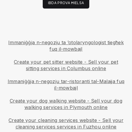
IBDA PROVA ĦIELSA
Immaniġġja n-negozju ta ’otolaryngologist tiegħek
fuq il-mowbajl
Create your pet sitter website
-
Sell your pet
sitting services in Columbus online
Immaniġġja n-negozju tar-ristoranti tal-Malajja fuq
il-mowbajl
Create your dog walking website
-
Sell your dog
walking services in Plymouth online
Create your cleaning services website
-
Sell your
cleaning services services in Fuzhou online