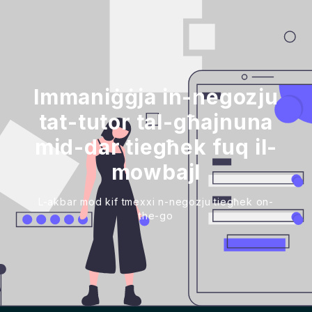
Immaniġġja in-negozju
tat-tutor tal-għajnuna
mid-dar tiegħek fuq il-
mowbajl
L-akbar mod kif tmexxi n-negozju tiegħek on-
the-go