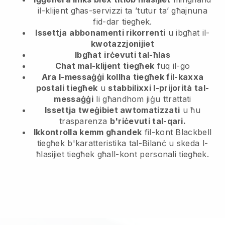
il-klijent
għas-servizzi ta ’tutur ta’ għajnuna
fid-dar tiegħek.
Issettja
abbonamenti rikorrenti
u ibgħat il-
kwotazzjonijiet
Ibgħat
irċevuti tal-ħlas
Chat mal-klijent tiegħek
fuq il-go
Ara l-messaġġi kollha tiegħek fil-kaxxa
postali tiegħek
u
stabbilixxi l-prijorità tal-
messaġġi
li għandhom jiġu ttrattati
Issettja tweġibiet awtomatizzati
u ħu
trasparenza
b'riċevuti tal-qari.
Ikkontrolla kemm għandek
fil-kont Blackbell
tiegħek b'karatteristika tal-Bilanċ u skeda l-
ħlasijiet tiegħek għall-kont personali tiegħek.