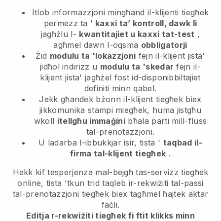
Itlob informazzjoni mingħand il-klijenti tiegħek
permezz ta ’
kaxxi ta’ kontroll, dawk li
jagħżlu l-
kwantitajiet u kaxxi tat-test
,
agħmel dawn l-oqsma
obbligatorji
Żid
modulu ta 'lokazzjoni
fejn il-klijent jista'
jidħol indirizz u
modulu ta 'skedar
fejn il-
klijent jista' jagħżel fost id-disponibbiltajiet
definiti minn qabel.
Jekk għandek bżonn il-klijent tiegħek biex
jikkomunika stampi miegħek, huma jistgħu
wkoll
itellgħu immaġini
bħala parti mill-fluss
tal-prenotazzjoni.
U ladarba l-ibbukkjar isir, tista '
taqbad il-
firma tal-klijent tiegħek
.
Hekk kif tesperjenza mal-bejgħ tas-servizz tiegħek
online, tista 'tkun trid taqleb ir-rekwiżiti tal-passi
tal-prenotazzjoni tiegħek biex tagħmel ħajtek aktar
faċli.
Editja r-rekwiżiti tiegħek fi ftit klikks minn