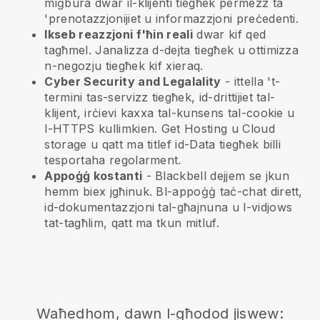
miġbura dwar il-klijenti tiegħek permezz ta
'prenotazzjonijiet u informazzjoni preċedenti.
Ikseb reazzjoni f'ħin reali
dwar kif qed
tagħmel. Janalizza d-dejta tiegħek u ottimizza
n-negozju tiegħek kif xieraq.
Cyber Security and Legalality
- ittella 't-
termini tas-servizz tiegħek, id-drittijiet tal-
klijent, irċievi kaxxa tal-kunsens tal-cookie u
l-HTTPS kullimkien. Get Hosting u Cloud
storage u qatt ma titlef id-Data tiegħek billi
tesportaha regolarment.
Appoġġ kostanti
-
Blackbell
dejjem se jkun
hemm biex jgħinuk. Bl-appoġġ taċ-chat dirett,
id-dokumentazzjoni tal-għajnuna u l-vidjows
tat-tagħlim, qatt ma tkun mitluf.
Waħedhom, dawn l-għodod jiswew: