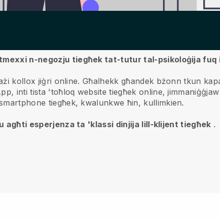
tmexxi n-negozju tiegħek tat-tutur tal-psikoloġija fuq 
żi kollox jiġri online.
Għalhekk għandek bżonn tkun kapaċi
p, inti tista 'toħloq website tiegħek online, jimmaniġġjaw 
q smartphone tiegħek, kwalunkwe ħin, kullimkien.
 agħti esperjenza ta 'klassi dinjija lill-klijent tiegħek
.