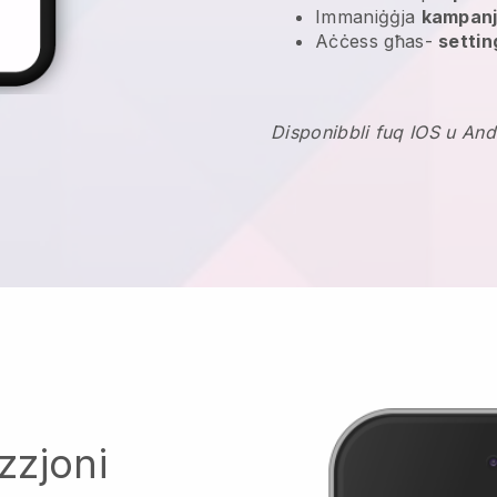
Immaniġġja
kampanj
Aċċess għas-
settin
Disponibbli fuq IOS u And
zzjoni