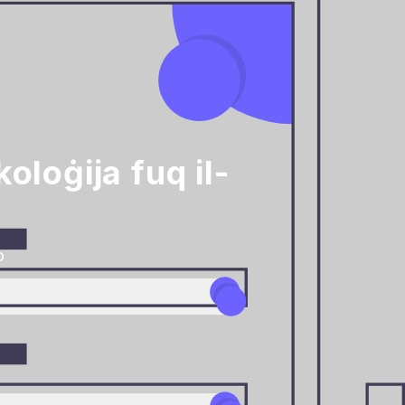
oloġija fuq il-
o