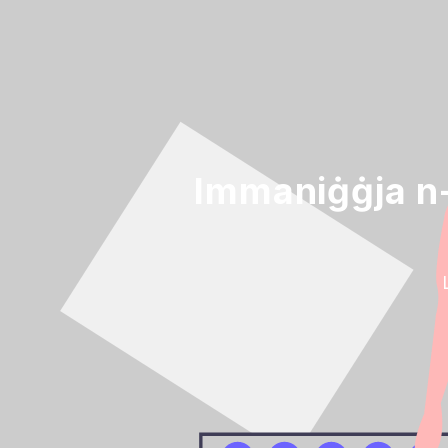
Immaniġġja n-n