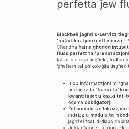
perfetta jew f
Blackbell
jagħti s-servizz tiegħ
'sofistikazzjoni u effiċjenza
- 
Għandna ħafna
għodod intuwit
fluss perfett ta 'prenotazzjon
tal-psikoloġija tiegħek
, kollha m
’għalliem tal-psikoloġija tiegħek
t
Itlob informazzjoni mingħand
permezz ta ’
kaxxi ta’ kon
kwantitajiet u kaxxi tat-t
oqsma
obbligatorji
Żid
modulu ta 'lokazzjoni
f
indirizz u
modulu ta 'sked
jagħżel fost id-disponibbilta
Jekk għandek bżonn il-klij