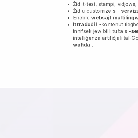
Żid it-test, stampi, vidjows
Żid u customize
s
-
serviz
Enable
websajt multilingw
Ittraduċi l
-kontenut tiegħek
innifsek jew billi tuża s
-se
intelliġenza artifiċjali tal-
waħda
.