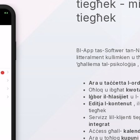
tiegħek - m
tiegħek
Bl-App tas-Softwer tan-Neg
litteralment kullimkien u
t
’għalliema tal-psikoloġija
,
Ara u taċċetta l-ordn
Oħloq u ibgħat
kwota
Iġbor il-ħlasijiet
u l
Editja l-kontenut
, i
tiegħek
Servizz lill-klijenti 
integrat
Aċċess għall-
kalend
Ara u toħloq
kupuni 