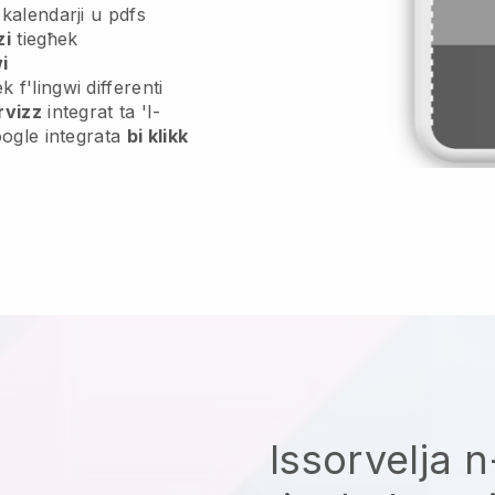
, kalendarji u pdfs
zi
tiegħek
i
 f'lingwi differenti
rvizz
integrat ta 'l-
Google integrata
bi klikk
Issorvelja 