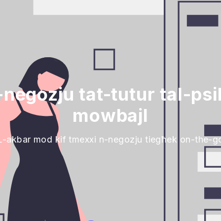
egozju tat-tutur tal-psik
mowbajl
L-akbar mod kif tmexxi n-negozju tiegħek on-the-g