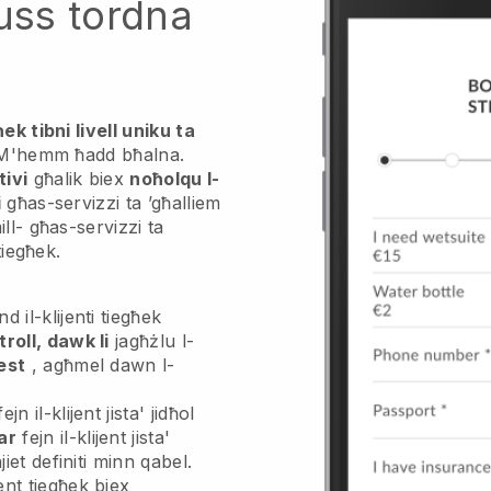
luss tordna
ek tibni livell uniku ta
M'hemm ħadd bħalna.
tivi
għalik biex
noħolqu l-
i
għas-servizzi ta ’għalliem
ill-
għas-servizzi ta
iegħek.
 il-klijenti tiegħek
troll, dawk li
jagħżlu l-
est
, agħmel dawn l-
ejn il-klijent jista' jidħol
ar
fejn il-klijent jista'
jiet definiti minn qabel.
ent tiegħek biex