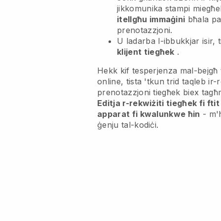
jikkomunika stampi miegħe
itellgħu immaġini
bħala par
prenotazzjoni.
U ladarba l-ibbukkjar isir, t
klijent tiegħek
.
Hekk kif tesperjenza mal-bejgħ 
online, tista 'tkun trid taqleb ir-r
prenotazzjoni tiegħek biex tagħm
Editja r-rekwiżiti tiegħek fi ft
apparat fi kwalunkwe ħin
- m'
ġenju tal-kodiċi.