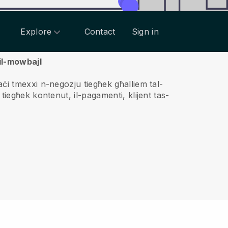
Explore
Contact
Sign in
il-mowbajl
 tmexxi n-negozju tiegħek għalliem tal-
tiegħek kontenut, il-pagamenti, klijent tas-