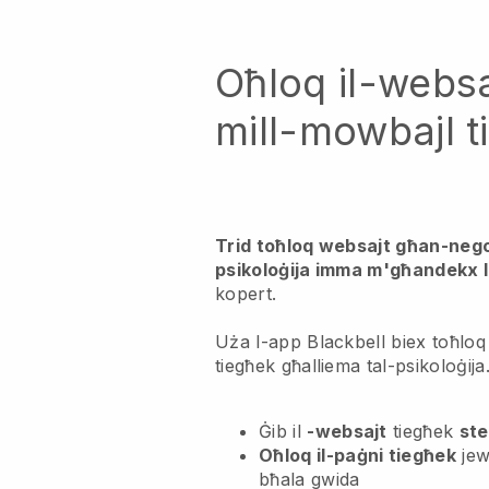
Oħloq il-websa
mill-mowbajl t
Trid toħloq websajt għan-negoz
psikoloġija imma m'għandekx 
kopert.
Uża l-app Blackbell biex toħloq
tiegħek għalliema tal-psikoloġija
Ġib il
-websajt
tiegħek
ste
Oħloq il-paġni tiegħek
jew
bħala gwida