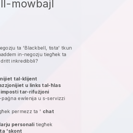
ill-mowbajl
ozju ta 'Blackbell, tista' tkun
ħaddem in-negozju tiegħek ta
 dritt inkredibbli?
ijiet tal-klijent
zzjonijiet u links tal-ħlas
-
imposti tar-rifużjoni
l-paġna ewlenija u s-servizzi
tiegħek permezz ta '
chat
arju personali
tiegħek
ta 'skont