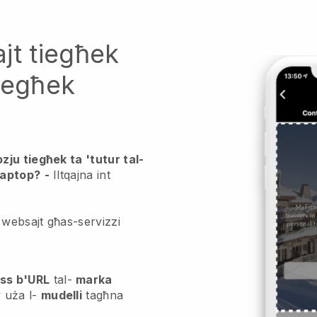
jt tiegħek
iegħek
ju tiegħek ta 'tutur tal-
laptop?
-
Iltqajna int
 websajt għas-servizzi
.
ss b'URL
tal-
marka
 uża l-
mudelli
tagħna