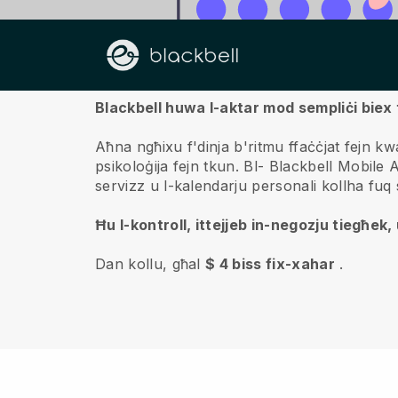
Fuqna
Blackbell huwa l-aktar mod sempliċi biex 
Aħna ngħixu f'dinja b'ritmu ffaċċjat fejn kwa
psikoloġija fejn tkun.
Bl-
Blackbell
Mobile Ap
servizz u l-kalendarju personali kollha fu
Ħu l-kontroll, ittejjeb in-negozju tiegħek, u
Dan kollu, għal
$ 4 biss fix-xahar
.