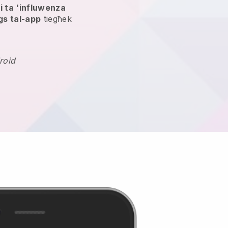
i ta 'influwenza
gs tal-app
tiegħek
roid