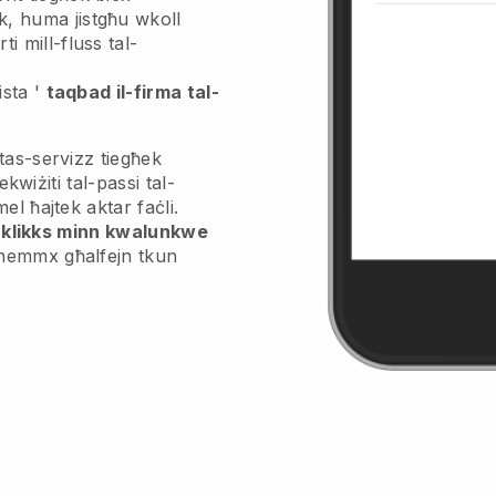
k, huma jistgħu wkoll
ti mill-fluss tal-
ista '
taqbad il-firma tal-
tas-servizz tiegħek
ekwiżiti tal-passi tal-
el ħajtek aktar faċli.
it klikks minn kwalunkwe
hemmx għalfejn tkun