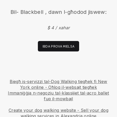
Bil-
Blackbell
, dawn l-għodod jiswew:
$ 4 / xahar
IBDA PROVA ĦIELSA
Biegħ is-servizzi tal-Dog Walking tiegħek fi New
York online - Oħloq il-websajt tiegħek
Immaniġġja n-negozju tal-klassijiet tal-acro ballet
fuq il-mowbajl
Create your dog walking website
-
Sell your dog
walking services in Alexandria online