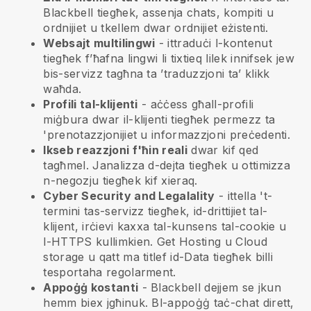
Blackbell
tiegħek, assenja chats, kompiti u
ordnijiet u tkellem dwar ordnijiet eżistenti.
Websajt multilingwi
- ittraduċi l-kontenut
tiegħek f’ħafna lingwi li tixtieq lilek innifsek jew
bis-servizz tagħna ta ’traduzzjoni ta’ klikk
waħda.
Profili tal-klijenti
- aċċess għall-profili
miġbura dwar il-klijenti tiegħek permezz ta
'prenotazzjonijiet u informazzjoni preċedenti.
Ikseb reazzjoni f'ħin reali
dwar kif qed
tagħmel. Janalizza d-dejta tiegħek u ottimizza
n-negozju tiegħek kif xieraq.
Cyber Security and Legalality
- ittella 't-
termini tas-servizz tiegħek, id-drittijiet tal-
klijent, irċievi kaxxa tal-kunsens tal-cookie u
l-HTTPS kullimkien. Get Hosting u Cloud
storage u qatt ma titlef id-Data tiegħek billi
tesportaha regolarment.
Appoġġ kostanti
-
Blackbell
dejjem se jkun
hemm biex jgħinuk. Bl-appoġġ taċ-chat dirett,