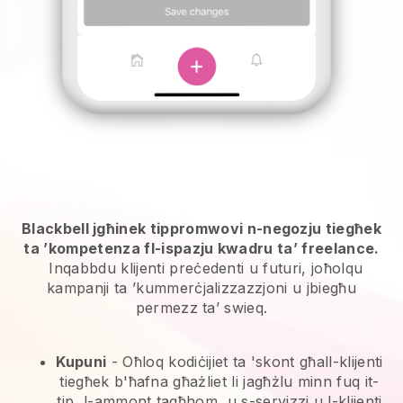
Blackbell jgħinek tippromwovi n-negozju tiegħek
ta ’kompetenza fl-ispazju kwadru ta’ freelance.
Inqabbdu klijenti preċedenti u futuri, joħolqu
kampanji ta ’kummerċjalizzazzjoni u jbiegħu
permezz ta’ swieq.
Kupuni
- Oħloq kodiċijiet ta 'skont għall-klijenti
tiegħek b'ħafna għażliet li jagħżlu minn fuq it-
tip, l-ammont tagħhom, u s-servizzi u l-klijenti