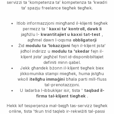
servizzi ta ’kompetenza ta’ kompetenza ta ’kwadri
ta’ spazju freelance tiegħek
tiegħek.
Itlob informazzjoni mingħand il-klijenti tiegħek
permezz ta ’
kaxxi ta’ kontroll, dawk li
jagħżlu l-
kwantitajiet u kaxxi tat-test
,
agħmel dawn l-oqsma
obbligatorji
Żid
modulu ta 'lokazzjoni
fejn il-klijent jista'
jidħol indirizz u
modulu ta 'skedar
fejn il-
klijent jista' jagħżel fost id-disponibbiltajiet
definiti minn qabel.
Jekk għandek bżonn il-klijent tiegħek biex
jikkomunika stampi miegħek, huma jistgħu
wkoll
itellgħu immaġini
bħala parti mill-fluss
tal-prenotazzjoni.
U ladarba l-ibbukkjar isir, tista '
taqbad il-
firma tal-klijent tiegħek
.
Hekk kif tesperjenza mal-bejgħ tas-servizz tiegħek
online, tista 'tkun trid taqleb ir-rekwiżiti tal-passi