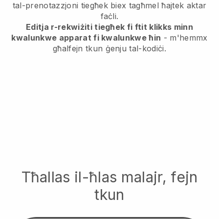
tal-prenotazzjoni tiegħek biex tagħmel ħajtek aktar
faċli.
Editja r-rekwiżiti tiegħek fi ftit klikks minn
kwalunkwe apparat fi kwalunkwe ħin
- m'hemmx
għalfejn tkun ġenju tal-kodiċi.
Tħallas il-ħlas malajr, fejn
tkun