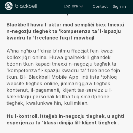
Explore
Contact
Sign in
Fuqna
Blackbell huwa l-aktar mod sempliċi biex tmexxi
n-negozju tiegħek ta ’kompetenza ta’ l-ispazju
kwadru ta ’freelance fuq il-mowbajl
Aħna ngħixu f'dinja b'ritmu ffaċċjat fejn kważi
kollox jiġri online.
Huwa għalhekk li għandek
bżonn tkun kapaċi tmexxi n-negozju tiegħek ta
’kompetenza fl-ispazju kwadru ta’ freelance fejn
tkun.
Bl-
Blackbell
Mobile App, inti tista 'toħloq
website tiegħek online, jimmaniġġjaw tiegħek
kontenut, il-pagamenti, klijent tas-servizz u l-
kalendarju personali kollha fuq smartphone
tiegħek, kwalunkwe ħin, kullimkien.
Ħu l-kontroll, ittejjeb in-negozju tiegħek, u agħti
esperjenza ta 'klassi dinjija lill-klijent tiegħek
.