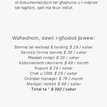
id-dokumentazzjoni tal-għajnuna u l-vidjows
tat-tagħlim, qatt ma tkun mitluf.
Waħedhom, dawn l-għodod jiswew:
Bennej tal-websajt & hosting
$ 29 / xahar
Servizzi forma bennej
$ 39 / xahar
Ħlasijiet onlajn
$ 29 / xahar
Abbonamenti rikorrenti
$ 49 / month
Kupuni
$ 29 / xahar
Chat u CRM
$ 29 / xahar
Ordnijiet manager
$ 79 / month
Maniġer mobbli
$ 99 / xahar
Total ta '
$ 382 / xahar