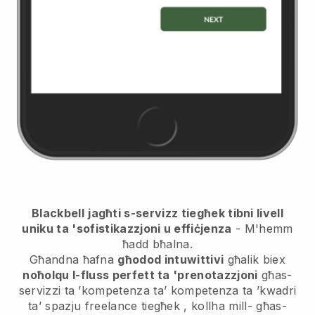
Blackbell
jagħti s-servizz tiegħek tibni livell
uniku ta 'sofistikazzjoni u effiċjenza
- M'hemm
ħadd bħalna.
Għandna ħafna
għodod intuwittivi
għalik biex
noħolqu l-fluss perfett ta 'prenotazzjoni
għas-
servizzi ta ’kompetenza ta’ kompetenza ta ’kwadri
ta’ spazju freelance tiegħek
, kollha mill-
għas-