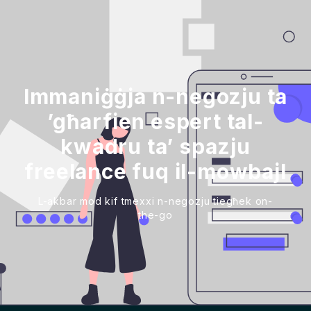
Immaniġġja n-negozju ta
’għarfien espert tal-
kwadru ta’ spazju
freelance fuq il-mowbajl
L-akbar mod kif tmexxi n-negozju tiegħek on-
the-go