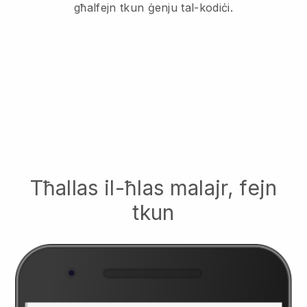
għalfejn tkun ġenju tal-kodiċi.
Tħallas il-ħlas malajr, fejn
tkun