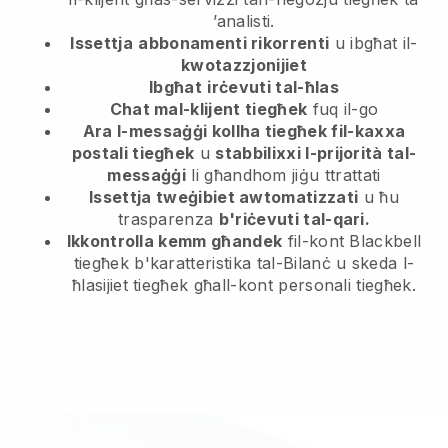
’analisti.
Issettja
abbonamenti rikorrenti
u ibgħat il-
kwotazzjonijiet
Ibgħat
irċevuti tal-ħlas
Chat mal-klijent tiegħek
fuq il-go
Ara l-messaġġi kollha tiegħek fil-kaxxa
postali tiegħek
u
stabbilixxi l-prijorità tal-
messaġġi
li għandhom jiġu ttrattati
Issettja tweġibiet awtomatizzati
u ħu
trasparenza
b'riċevuti tal-qari.
Ikkontrolla kemm għandek
fil-kont Blackbell
tiegħek b'karatteristika tal-Bilanċ u skeda l-
ħlasijiet tiegħek għall-kont personali tiegħek.