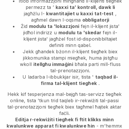
Itlob informazzjoni mingħand il-klijenti tiegħek
permezz ta ’
kaxxi ta’ kontroll, dawk li
jagħżlu l-
kwantitajiet u kaxxi tat-test
,
agħmel dawn l-oqsma
obbligatorji
Żid
modulu ta 'lokazzjoni
fejn il-klijent jista'
jidħol indirizz u
modulu ta 'skedar
fejn il-
klijent jista' jagħżel fost id-disponibbiltajiet
definiti minn qabel.
Jekk għandek bżonn il-klijent tiegħek biex
jikkomunika stampi miegħek, huma jistgħu
wkoll
itellgħu immaġini
bħala parti mill-fluss
tal-prenotazzjoni.
U ladarba l-ibbukkjar isir, tista '
taqbad il-
firma tal-klijent tiegħek
.
Hekk kif tesperjenza mal-bejgħ tas-servizz tiegħek
online, tista 'tkun trid taqleb ir-rekwiżiti tal-passi
tal-prenotazzjoni tiegħek biex tagħmel ħajtek aktar
faċli.
Editja r-rekwiżiti tiegħek fi ftit klikks minn
kwalunkwe apparat fi kwalunkwe ħin
- m'hemmx