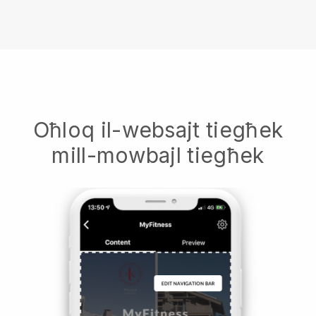
Oħloq il-websajt tiegħek
mill-mowbajl tiegħek