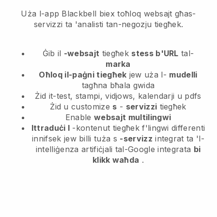
Uża l-app Blackbell biex toħloq websajt għas-
servizzi ta 'analisti tan-negozju tiegħek.
Ġib il
-websajt
tiegħek
stess b'URL
tal-
marka
Oħloq il-paġni tiegħek
jew uża l-
mudelli
tagħna bħala gwida
Żid it-test, stampi, vidjows, kalendarji u pdfs
Żid u customize
s
-
servizzi
tiegħek
Enable
websajt multilingwi
Ittraduċi l
-kontenut tiegħek f'lingwi differenti
innifsek jew billi tuża s
-servizz
integrat ta 'l-
intelliġenza artifiċjali tal-Google integrata
bi
klikk waħda
.