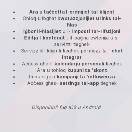
Ara u taċċetta l-ordnijiet tal-klijent
Oħloq u ibgħat
kwotazzjonijiet u links tal-
ħlas
Iġbor il-ħlasijiet
u l-
imposti tar-rifużjoni
Editja l-kontenut
, il-paġna ewlenija u s-
servizzi tiegħek
Servizz lill-klijenti tiegħek permezz ta '
chat
integrat
Aċċess għall-
kalendarju personali
tiegħek
Ara u toħloq
kupuni ta 'skont
Immaniġġja
kampanji ta 'influwenza
Aċċess għas-
settings tal-app
tiegħek
Disponibbli fuq IOS u Android