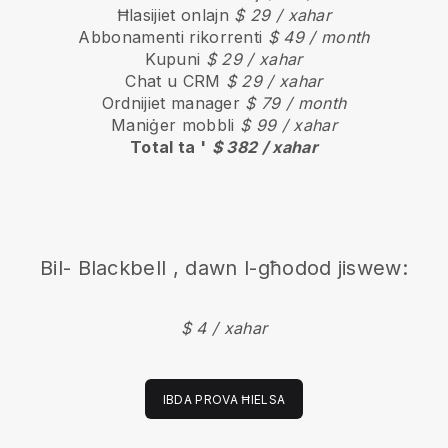
Ħlasijiet onlajn
$ 29 / xahar
Abbonamenti rikorrenti
$ 49 / month
Kupuni
$ 29 / xahar
Chat u CRM
$ 29 / xahar
Ordnijiet manager
$ 79 / month
Maniġer mobbli
$ 99 / xahar
Total ta '
$ 382 / xahar
Bil-
Blackbell
, dawn l-għodod jiswew:
$ 4 / xahar
IBDA PROVA ĦIELSA