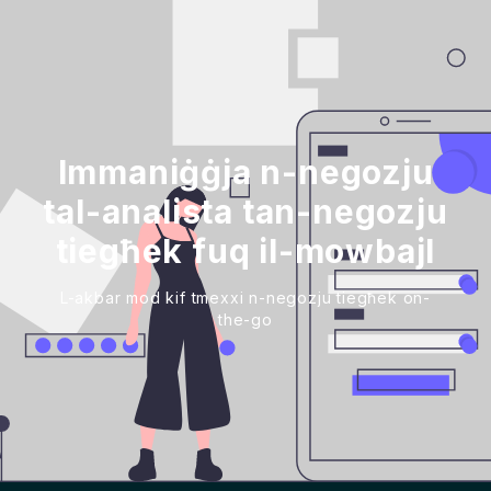
Immaniġġja n-negozju
tal-analista tan-negozju
tiegħek fuq il-mowbajl
L-akbar mod kif tmexxi n-negozju tiegħek on-
the-go