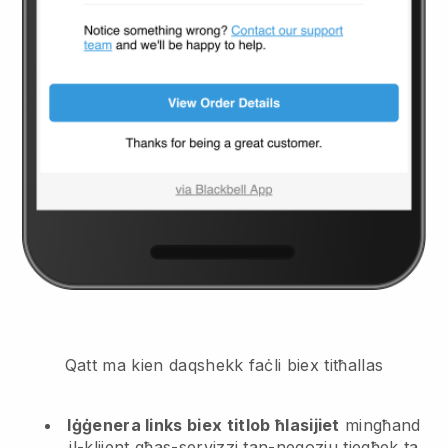
Qatt ma kien daqshekk faċli biex titħallas
Iġġenera links biex titlob ħlasijiet
mingħand
il-klijent
għas-servizzi tan-negozju tiegħek ta