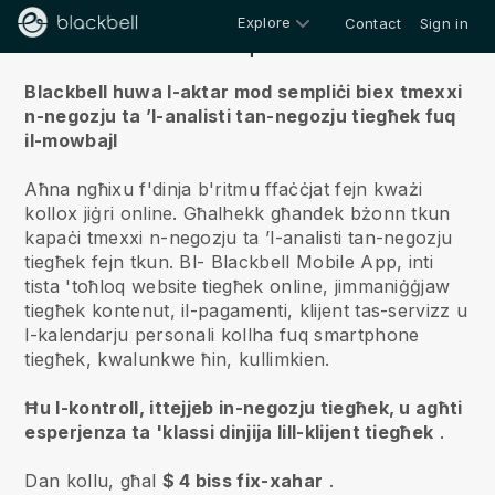
Explore
Contact
Sign in
Fuqna
Blackbell huwa l-aktar mod sempliċi biex tmexxi
n-negozju ta ’l-analisti tan-negozju tiegħek fuq
il-mowbajl
Aħna ngħixu f'dinja b'ritmu ffaċċjat fejn kważi
kollox jiġri online.
Għalhekk għandek bżonn tkun
kapaċi tmexxi n-negozju ta ’l-analisti tan-negozju
tiegħek fejn tkun.
Bl-
Blackbell
Mobile App, inti
tista 'toħloq website tiegħek online, jimmaniġġjaw
tiegħek kontenut, il-pagamenti, klijent tas-servizz u
l-kalendarju personali kollha fuq smartphone
tiegħek, kwalunkwe ħin, kullimkien.
Ħu l-kontroll, ittejjeb in-negozju tiegħek, u agħti
esperjenza ta 'klassi dinjija lill-klijent tiegħek
.
Dan kollu, għal
$ 4 biss fix-xahar
.