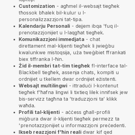
Customization
- agħmel il-websajt tiegħek
tħossok bħalek bil-kulur u l-
personalizzazzjoni tat-tipa.
Kalendarju Personali
- dejjem ibqa 'fuq il-
prenotazzjonijiet u l-laqgħat tiegħek.
Komunikazzjoni immedjata
- chat
direttament mal-klijenti tiegħek li jwieġbu
kwalunkwe mistoqsija, uża tweġibiet ffrankati
biex tiffranka l-ħin.
Żid il-membri tat-tim tiegħek
fl-interface tal-
Blackbell
tiegħek, assenja chats, kompiti u
ordnijiet u tkellem dwar ordnijiet eżistenti.
Websajt multilingwi
- ittraduċi l-kontenut
tiegħek f’ħafna lingwi li tixtieq lilek innifsek jew
bis-servizz tagħna ta ’traduzzjoni ta’ klikk
waħda.
Profili tal-klijenti
- aċċess għall-profili
miġbura dwar il-klijenti tiegħek permezz ta
'prenotazzjonijiet u informazzjoni preċedenti.
Ikseb reazzjoni f'ħin reali
dwar kif qed