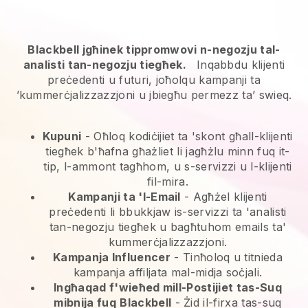
Blackbell jgħinek tippromwovi n-negozju tal-
analisti tan-negozju tiegħek.
Inqabbdu klijenti
preċedenti u futuri, joħolqu kampanji ta
’kummerċjalizzazzjoni u jbiegħu permezz ta’ swieq.
Kupuni
- Oħloq kodiċijiet ta 'skont għall-klijenti
tiegħek b'ħafna għażliet li jagħżlu minn fuq it-
tip, l-ammont tagħhom, u s-servizzi u l-klijenti
fil-mira.
Kampanji ta 'l-Email
-
Agħżel klijenti
preċedenti li bbukkjaw is-servizzi ta 'analisti
tan-negozju tiegħek u bagħtuhom emails ta'
kummerċjalizzazzjoni.
Kampanja Influencer
- Tinħoloq u titnieda
kampanja affiljata mal-midja soċjali.
Ingħaqad f'wieħed mill-Postijiet tas-Suq
mibnija fuq
Blackbell
-
Żid il-firxa tas-suq