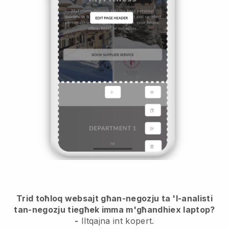
Trid toħloq websajt għan-negozju ta 'l-analisti
tan-negozju tiegħek imma m'għandhiex laptop?
-
Iltqajna int kopert.