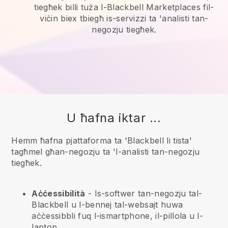
tiegħek billi tuża l-Blackbell Marketplaces fil-
viċin biex tbiegħ is-servizzi ta 'analisti tan-
negozju tiegħek.
U ħafna iktar ...
Hemm ħafna pjattaforma ta 'Blackbell li tista'
tagħmel għan-negozju ta 'l-analisti tan-negozju
tiegħek.
Aċċessibilità
- Is-softwer tan-negozju tal-
Blackbell
u l-bennej tal-websajt huwa
aċċessibbli fuq l-ismartphone, il-pillola u l-
laptop.