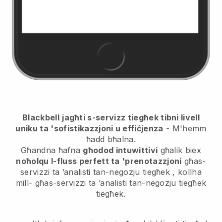
Blackbell
jagħti s-servizz tiegħek tibni livell
uniku ta 'sofistikazzjoni u effiċjenza
- M'hemm
ħadd bħalna.
Għandna ħafna
għodod intuwittivi
għalik biex
noħolqu l-fluss perfett ta 'prenotazzjoni
għas-
servizzi ta ’analisti tan-negozju tiegħek
, kollha
mill-
għas-servizzi ta ’analisti tan-negozju tiegħek
tiegħek.