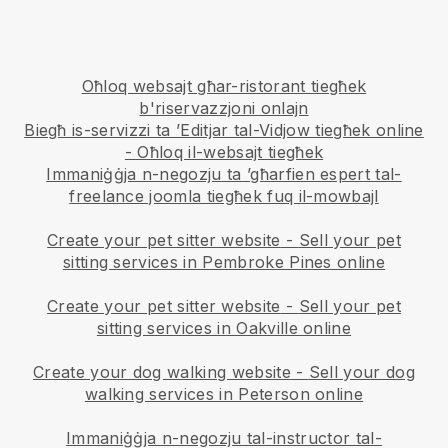
Oħloq websajt għar-ristorant tiegħek
b'riservazzjoni onlajn
Biegħ is-servizzi ta ’Editjar tal-Vidjow tiegħek online
- Oħloq il-websajt tiegħek
Immaniġġja n-negozju ta ’għarfien espert tal-
freelance joomla tiegħek fuq il-mowbajl
Create your pet sitter website
-
Sell your pet
sitting services in Pembroke Pines online
Create your pet sitter website
-
Sell your pet
sitting services in Oakville online
Create your dog walking website
-
Sell your dog
walking services in Peterson online
Immaniġġja n-negozju tal-instructor tal-