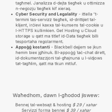
tagħmel. Janalizza d-dejta tiegħek u ottimizza
n-negozju tiegħek kif xieraq.
Cyber Security and Legalality
- ittella 't-
termini tas-servizz tiegħek, id-drittijiet tal-
klijent, irċievi kaxxa tal-kunsens tal-cookie u
l-HTTPS kullimkien. Get Hosting u Cloud
storage u qatt ma titlef id-Data tiegħek billi
tesportaha regolarment.
Appoġġ kostanti
-
Blackbell
dejjem se jkun
hemm biex jgħinuk. Bl-appoġġ taċ-chat dirett,
id-dokumentazzjoni tal-għajnuna u l-vidjows
tat-tagħlim, qatt ma tkun mitluf.
Waħedhom, dawn l-għodod jiswew:
Bennej tal-websajt & hosting
$ 29 / xahar
Servizzi forma bennej
$ 39 / xahar