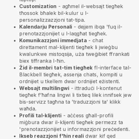
Customization
- agħmel il-websajt tiegħek
tħossok bħalek bil-kulur u l-
personalizzazzjoni tat-tipa.
Kalendarju Personali
- dejjem ibqa 'fuq il-
prenotazzjonijiet u l-laqgħat tiegħek.
Komunikazzjoni immedjata
- chat
direttament mal-klijenti tiegħek li jwieġbu
kwalunkwe mistoqsija, uża tweġibiet ffrankati
biex tiffranka l-ħin.
Żid il-membri tat-tim tiegħek
fl-interface tal-
Blackbell
tiegħek, assenja chats, kompiti u
ordnijiet u tkellem dwar ordnijiet eżistenti.
Websajt multilingwi
- ittraduċi l-kontenut
tiegħek f’ħafna lingwi li tixtieq lilek innifsek jew
bis-servizz tagħna ta ’traduzzjoni ta’ klikk
waħda.
Profili tal-klijenti
- aċċess għall-profili
miġbura dwar il-klijenti tiegħek permezz ta
'prenotazzjonijiet u informazzjoni preċedenti.
Ikseb reazzjoni f'ħin reali
dwar kif qed