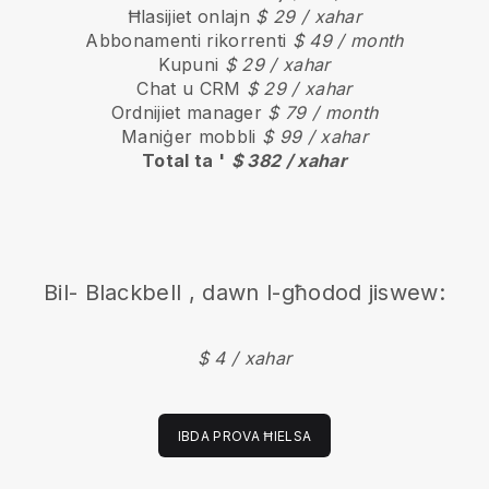
Ħlasijiet onlajn
$ 29 / xahar
Abbonamenti rikorrenti
$ 49 / month
Kupuni
$ 29 / xahar
Chat u CRM
$ 29 / xahar
Ordnijiet manager
$ 79 / month
Maniġer mobbli
$ 99 / xahar
Total ta '
$ 382 / xahar
Bil-
Blackbell
, dawn l-għodod jiswew:
$ 4 / xahar
IBDA PROVA ĦIELSA