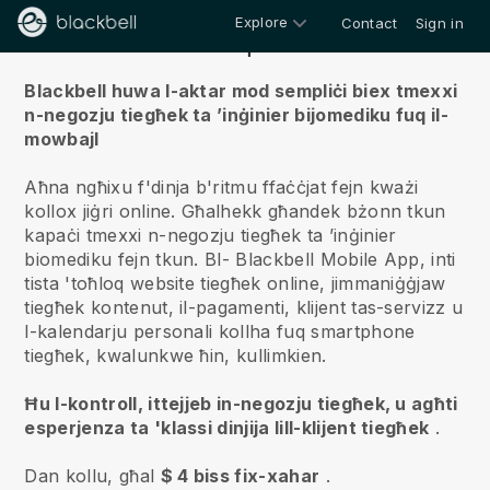
Explore
Contact
Sign in
Fuqna
Blackbell huwa l-aktar mod sempliċi biex tmexxi
n-negozju tiegħek ta ’inġinier bijomediku fuq il-
mowbajl
Aħna ngħixu f'dinja b'ritmu ffaċċjat fejn kważi
kollox jiġri online.
Għalhekk għandek bżonn tkun
kapaċi tmexxi n-negozju tiegħek ta ’inġinier
biomediku fejn tkun.
Bl-
Blackbell
Mobile App, inti
tista 'toħloq website tiegħek online, jimmaniġġjaw
tiegħek kontenut, il-pagamenti, klijent tas-servizz u
l-kalendarju personali kollha fuq smartphone
tiegħek, kwalunkwe ħin, kullimkien.
Ħu l-kontroll, ittejjeb in-negozju tiegħek, u agħti
esperjenza ta 'klassi dinjija lill-klijent tiegħek
.
Dan kollu, għal
$ 4 biss fix-xahar
.