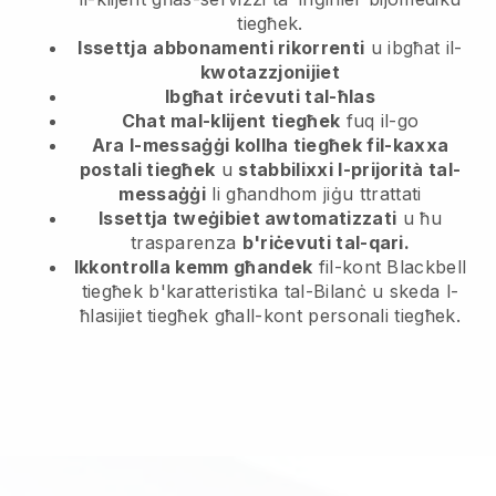
tiegħek.
Issettja
abbonamenti rikorrenti
u ibgħat il-
kwotazzjonijiet
Ibgħat
irċevuti tal-ħlas
Chat mal-klijent tiegħek
fuq il-go
Ara l-messaġġi kollha tiegħek fil-kaxxa
postali tiegħek
u
stabbilixxi l-prijorità tal-
messaġġi
li għandhom jiġu ttrattati
Issettja tweġibiet awtomatizzati
u ħu
trasparenza
b'riċevuti tal-qari.
Ikkontrolla kemm għandek
fil-kont Blackbell
tiegħek b'karatteristika tal-Bilanċ u skeda l-
ħlasijiet tiegħek għall-kont personali tiegħek.