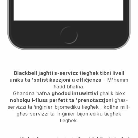
Blackbell
jagħti s-servizz tiegħek tibni livell
uniku ta 'sofistikazzjoni u effiċjenza
- M'hemm
ħadd bħalna.
Għandna ħafna
għodod intuwittivi
għalik biex
noħolqu l-fluss perfett ta 'prenotazzjoni
għas-
servizzi ta ’inġinier bijomediku tiegħek
, kollha mill-
għas-servizzi ta ’inġinier bijomediku tiegħek
tiegħek.