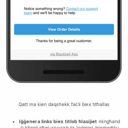
Qatt ma kien daqshekk faċli biex titħallas
Iġġenera links biex titlob ħlasijiet
mingħand
il-klijent
għas-servizzi ta ’inġinier bijomediku