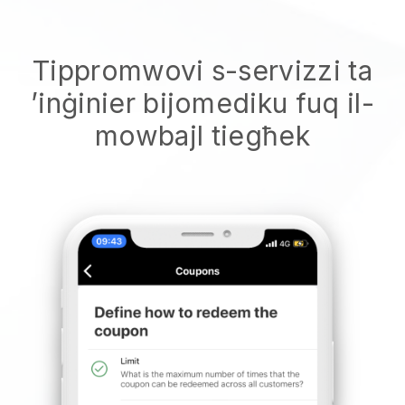
Tippromwovi s-servizzi ta
’inġinier bijomediku fuq il-
mowbajl tiegħek