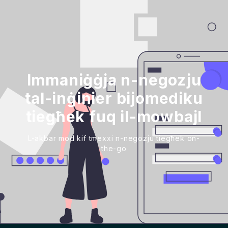
Immaniġġja n-negozju
tal-inġinier bijomediku
tiegħek fuq il-mowbajl
L-akbar mod kif tmexxi n-negozju tiegħek on-
the-go