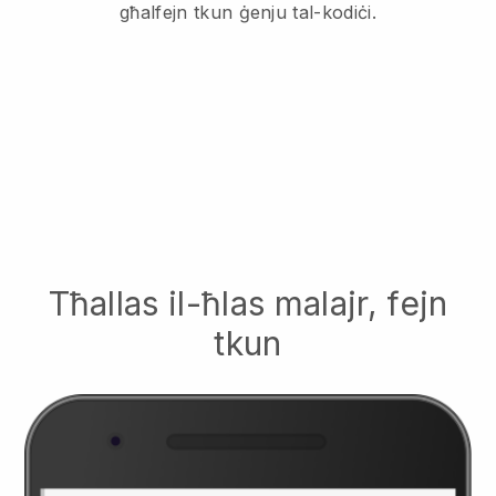
għalfejn tkun ġenju tal-kodiċi.
Tħallas il-ħlas malajr, fejn
tkun