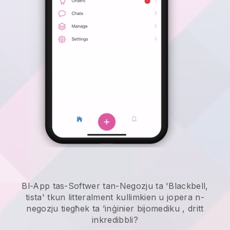
Bl-App tas-Softwer tan-Negozju ta 'Blackbell,
tista' tkun litteralment kullimkien u
jopera n-
negozju tiegħek ta ’inġinier bijomediku
, dritt
inkredibbli?