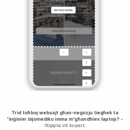
Trid toħloq websajt għan-negozju tiegħek ta
'inġinier bijomediku imma m'għandhiex laptop?
-
Iltqajna int kopert.