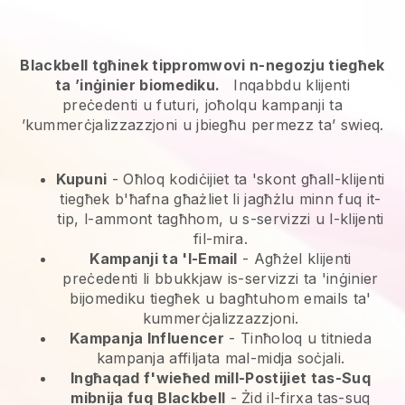
Blackbell tgħinek tippromwovi n-negozju tiegħek
ta ’inġinier biomediku.
Inqabbdu klijenti
preċedenti u futuri, joħolqu kampanji ta
’kummerċjalizzazzjoni u jbiegħu permezz ta’ swieq.
Kupuni
- Oħloq kodiċijiet ta 'skont għall-klijenti
tiegħek b'ħafna għażliet li jagħżlu minn fuq it-
tip, l-ammont tagħhom, u s-servizzi u l-klijenti
fil-mira.
Kampanji ta 'l-Email
-
Agħżel klijenti
preċedenti li bbukkjaw is-servizzi ta 'inġinier
bijomediku tiegħek u bagħtuhom emails ta'
kummerċjalizzazzjoni.
Kampanja Influencer
- Tinħoloq u titnieda
kampanja affiljata mal-midja soċjali.
Ingħaqad f'wieħed mill-Postijiet tas-Suq
mibnija fuq
Blackbell
-
Żid il-firxa tas-suq