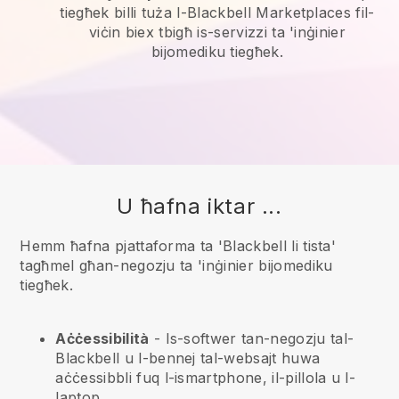
tiegħek billi tuża l-Blackbell Marketplaces fil-
viċin biex tbigħ is-servizzi ta 'inġinier
bijomediku tiegħek.
U ħafna iktar ...
Hemm ħafna pjattaforma ta 'Blackbell li tista'
tagħmel għan-negozju ta 'inġinier bijomediku
tiegħek.
Aċċessibilità
- Is-softwer tan-negozju tal-
Blackbell
u l-bennej tal-websajt huwa
aċċessibbli fuq l-ismartphone, il-pillola u l-
laptop.