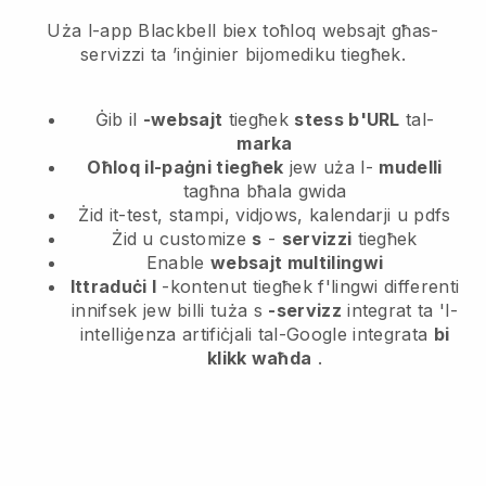
Uża l-app Blackbell biex toħloq websajt għas-
servizzi ta ’inġinier bijomediku tiegħek.
Ġib il
-websajt
tiegħek
stess b'URL
tal-
marka
Oħloq il-paġni tiegħek
jew uża l-
mudelli
tagħna bħala gwida
Żid it-test, stampi, vidjows, kalendarji u pdfs
Żid u customize
s
-
servizzi
tiegħek
Enable
websajt multilingwi
Ittraduċi l
-kontenut tiegħek f'lingwi differenti
innifsek jew billi tuża s
-servizz
integrat ta 'l-
intelliġenza artifiċjali tal-Google integrata
bi
klikk waħda
.