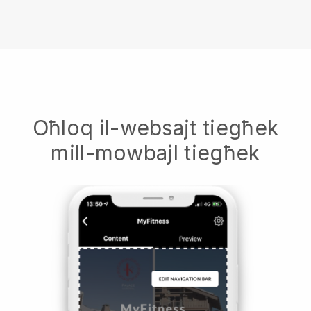
Oħloq il-websajt tiegħek
mill-mowbajl tiegħek