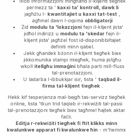
Itlob informazzjoni mingħand il-klijenti tiegħek
permezz ta ’
kaxxi ta’ kontroll, dawk li
jagħżlu l-
kwantitajiet u kaxxi tat-test
,
agħmel dawn l-oqsma
obbligatorji
Żid
modulu ta 'lokazzjoni
fejn il-klijent jista'
jidħol indirizz u
modulu ta 'skedar
fejn il-
klijent jista' jagħżel fost id-disponibbiltajiet
definiti minn qabel.
Jekk għandek bżonn il-klijent tiegħek biex
jikkomunika stampi miegħek, huma jistgħu
wkoll
itellgħu immaġini
bħala parti mill-fluss
tal-prenotazzjoni.
U ladarba l-ibbukkjar isir, tista '
taqbad il-
firma tal-klijent tiegħek
.
Hekk kif tesperjenza mal-bejgħ tas-servizz tiegħek
online, tista 'tkun trid taqleb ir-rekwiżiti tal-passi
tal-prenotazzjoni tiegħek biex tagħmel ħajtek aktar
faċli.
Editja r-rekwiżiti tiegħek fi ftit klikks minn
kwalunkwe apparat fi kwalunkwe ħin
- m'hemmx