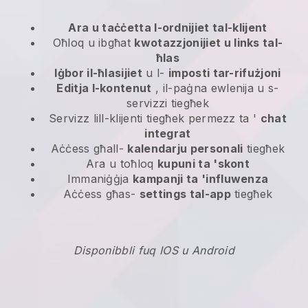
Ara u taċċetta l-ordnijiet tal-klijent
Oħloq u ibgħat
kwotazzjonijiet u links tal-
ħlas
Iġbor il-ħlasijiet
u l-
imposti tar-rifużjoni
Editja l-kontenut
, il-paġna ewlenija u s-
servizzi tiegħek
Servizz lill-klijenti tiegħek permezz ta '
chat
integrat
Aċċess għall-
kalendarju personali
tiegħek
Ara u toħloq
kupuni ta 'skont
Immaniġġja
kampanji ta 'influwenza
Aċċess għas-
settings tal-app
tiegħek
Disponibbli fuq IOS u Android