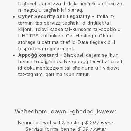
tagħmel. Janalizza d-dejta tiegħek u ottimizza
n-negozju tiegħek kif xieraq.
Cyber Security and Legalality
- ittella 't-
termini tas-servizz tiegħek, id-drittijiet tal-
klijent, irċievi kaxxa tal-kunsens tal-cookie u
l-HTTPS kullimkien. Get Hosting u Cloud
storage u qatt ma titlef id-Data tiegħek billi
tesportaha regolarment.
Appoġġ kostanti
-
Blackbell
dejjem se jkun
hemm biex jgħinuk. Bl-appoġġ taċ-chat dirett,
id-dokumentazzjoni tal-għajnuna u l-vidjows
tat-tagħlim, qatt ma tkun mitluf.
Waħedhom, dawn l-għodod jiswew:
Bennej tal-websajt & hosting
$ 29 / xahar
Servizzi forma bennej
$ 39 / xahar