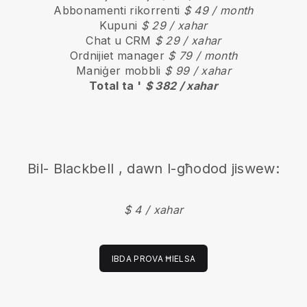
Abbonamenti rikorrenti
$ 49 / month
Kupuni
$ 29 / xahar
Chat u CRM
$ 29 / xahar
Ordnijiet manager
$ 79 / month
Maniġer mobbli
$ 99 / xahar
Total ta '
$ 382 / xahar
Bil-
Blackbell
, dawn l-għodod jiswew:
$ 4 / xahar
IBDA PROVA ĦIELSA