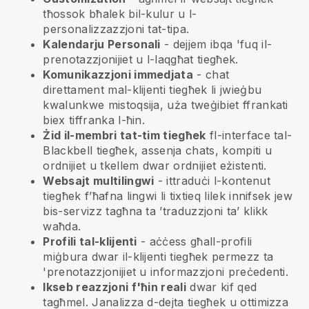
tħossok bħalek bil-kulur u l-
personalizzazzjoni tat-tipa.
Kalendarju Personali
- dejjem ibqa 'fuq il-
prenotazzjonijiet u l-laqgħat tiegħek.
Komunikazzjoni immedjata
- chat
direttament mal-klijenti tiegħek li jwieġbu
kwalunkwe mistoqsija, uża tweġibiet ffrankati
biex tiffranka l-ħin.
Żid il-membri tat-tim tiegħek
fl-interface tal-
Blackbell
tiegħek, assenja chats, kompiti u
ordnijiet u tkellem dwar ordnijiet eżistenti.
Websajt multilingwi
- ittraduċi l-kontenut
tiegħek f’ħafna lingwi li tixtieq lilek innifsek jew
bis-servizz tagħna ta ’traduzzjoni ta’ klikk
waħda.
Profili tal-klijenti
- aċċess għall-profili
miġbura dwar il-klijenti tiegħek permezz ta
'prenotazzjonijiet u informazzjoni preċedenti.
Ikseb reazzjoni f'ħin reali
dwar kif qed
tagħmel. Janalizza d-dejta tiegħek u ottimizza