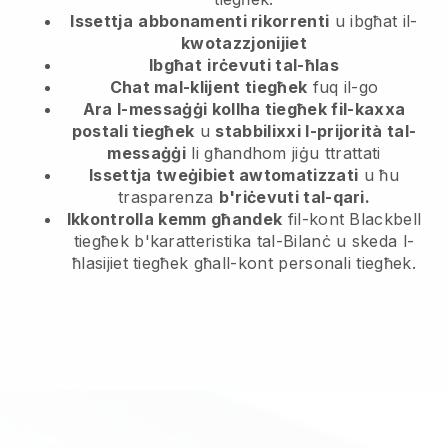
Issettja
abbonamenti rikorrenti
u ibgħat il-
kwotazzjonijiet
Ibgħat
irċevuti tal-ħlas
Chat mal-klijent tiegħek
fuq il-go
Ara l-messaġġi kollha tiegħek fil-kaxxa
postali tiegħek
u
stabbilixxi l-prijorità tal-
messaġġi
li għandhom jiġu ttrattati
Issettja tweġibiet awtomatizzati
u ħu
trasparenza
b'riċevuti tal-qari.
Ikkontrolla kemm għandek
fil-kont Blackbell
tiegħek b'karatteristika tal-Bilanċ u skeda l-
ħlasijiet tiegħek għall-kont personali tiegħek.