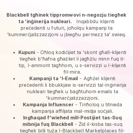
Blackbell tgħinek tippromwovi n-negozju tiegħek
ta ’inġinerija nukleari.
Inqabbdu klijenti
preċedenti u futuri, joħolqu kampanji ta
’kummerċjalizzazzjoni u jbiegħu permezz ta’ swieq.
Kupuni
- Oħloq kodiċijiet ta 'skont għall-klijenti
tiegħek b'ħafna għażliet li jagħżlu minn fuq it-
tip, l-ammont tagħhom, u s-servizzi u l-klijenti
fil-mira.
Kampanji ta 'l-Email
-
Agħżel klijenti
preċedenti li bbukkjaw is-servizzi tal-inġinerija
nukleari tiegħek u bagħtuhom emails ta
'kummerċjalizzazzjoni.
Kampanja Influencer
- Tinħoloq u titnieda
kampanja affiljata mal-midja soċjali.
Ingħaqad f'wieħed mill-Postijiet tas-Suq
mibnija fuq
Blackbell
-
Żid il-kisba tas-suq
tiegħek billi tuża l-Blackbell Marketplaces fil-