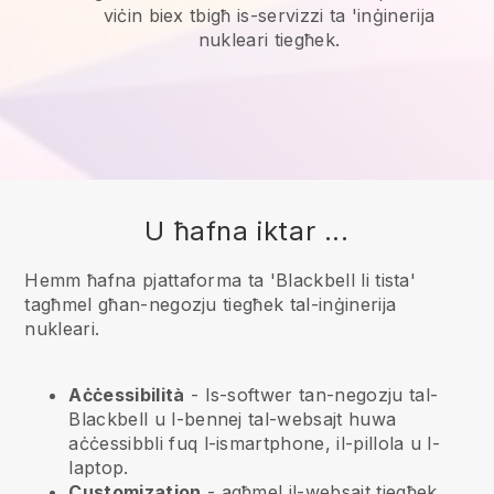
viċin biex tbigħ is-servizzi ta 'inġinerija
nukleari tiegħek.
U ħafna iktar ...
Hemm ħafna pjattaforma ta 'Blackbell li tista'
tagħmel għan-negozju tiegħek tal-inġinerija
nukleari.
Aċċessibilità
- Is-softwer tan-negozju tal-
Blackbell
u l-bennej tal-websajt huwa
aċċessibbli fuq l-ismartphone, il-pillola u l-
laptop.
Customization
- agħmel il-websajt tiegħek