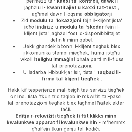
permezz ta ’
kaxxi ta’ kontroll, dawk li
jagħżlu l-
kwantitajiet u kaxxi tat-test
,
agħmel dawn l-oqsma
obbligatorji
Żid
modulu ta 'lokazzjoni
fejn il-klijent jista'
jidħol indirizz u
modulu ta 'skedar
fejn il-
klijent jista' jagħżel fost id-disponibbiltajiet
definiti minn qabel.
Jekk għandek bżonn il-klijent tiegħek biex
jikkomunika stampi miegħek, huma jistgħu
wkoll
itellgħu immaġini
bħala parti mill-fluss
tal-prenotazzjoni.
U ladarba l-ibbukkjar isir, tista '
taqbad il-
firma tal-klijent tiegħek
.
Hekk kif tesperjenza mal-bejgħ tas-servizz tiegħek
online, tista 'tkun trid taqleb ir-rekwiżiti tal-passi
tal-prenotazzjoni tiegħek biex tagħmel ħajtek aktar
faċli.
Editja r-rekwiżiti tiegħek fi ftit klikks minn
kwalunkwe apparat fi kwalunkwe ħin
- m'hemmx
għalfejn tkun ġenju tal-kodiċi.