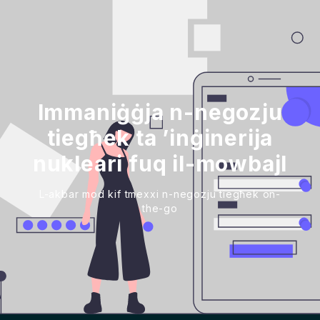
Immaniġġja n-negozju
tiegħek ta ’inġinerija
nukleari fuq il-mowbajl
L-akbar mod kif tmexxi n-negozju tiegħek on-
the-go