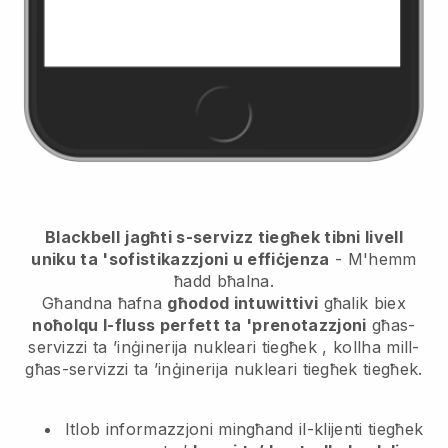
Blackbell
jagħti s-servizz tiegħek tibni livell
uniku ta 'sofistikazzjoni u effiċjenza
- M'hemm
ħadd bħalna.
Għandna ħafna
għodod intuwittivi
għalik biex
noħolqu l-fluss perfett ta 'prenotazzjoni
għas-
servizzi ta ’inġinerija nukleari tiegħek
, kollha mill-
għas-servizzi ta ’inġinerija nukleari tiegħek
tiegħek.
Itlob informazzjoni mingħand il-klijenti tiegħek