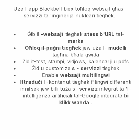
Uża l-app Blackbell biex toħloq websajt għas-
servizzi ta 'inġinerija nukleari tiegħek.
Ġib il
-websajt
tiegħek
stess b'URL
tal-
marka
Oħloq il-paġni tiegħek
jew uża l-
mudelli
tagħna bħala gwida
Żid it-test, stampi, vidjows, kalendarji u pdfs
Żid u customize
s
-
servizzi
tiegħek
Enable
websajt multilingwi
Ittraduċi l
-kontenut tiegħek f'lingwi differenti
innifsek jew billi tuża s
-servizz
integrat ta 'l-
intelliġenza artifiċjali tal-Google integrata
bi
klikk waħda
.