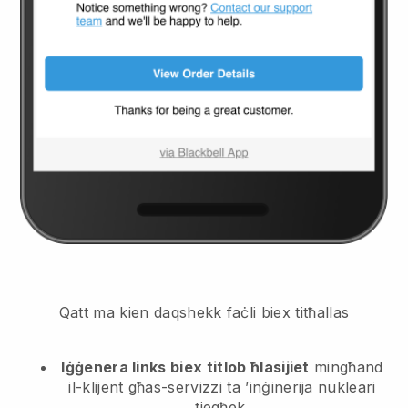
Qatt ma kien daqshekk faċli biex titħallas
Iġġenera links biex titlob ħlasijiet
mingħand
il-klijent
għas-servizzi ta ’inġinerija nukleari
tiegħek.