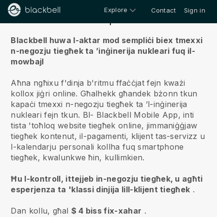
Explore
Contact
Sign in
Fuqna
Blackbell huwa l-aktar mod sempliċi biex tmexxi
n-negozju tiegħek ta ’inġinerija nukleari fuq il-
mowbajl
Aħna ngħixu f'dinja b'ritmu ffaċċjat fejn kważi
kollox jiġri online.
Għalhekk għandek bżonn tkun
kapaċi tmexxi n-negozju tiegħek ta ’l-inġinerija
nukleari fejn tkun.
Bl-
Blackbell
Mobile App, inti
tista 'toħloq website tiegħek online, jimmaniġġjaw
tiegħek kontenut, il-pagamenti, klijent tas-servizz u
l-kalendarju personali kollha fuq smartphone
tiegħek, kwalunkwe ħin, kullimkien.
Ħu l-kontroll, ittejjeb in-negozju tiegħek, u agħti
esperjenza ta 'klassi dinjija lill-klijent tiegħek
.
Dan kollu, għal
$ 4 biss fix-xahar
.