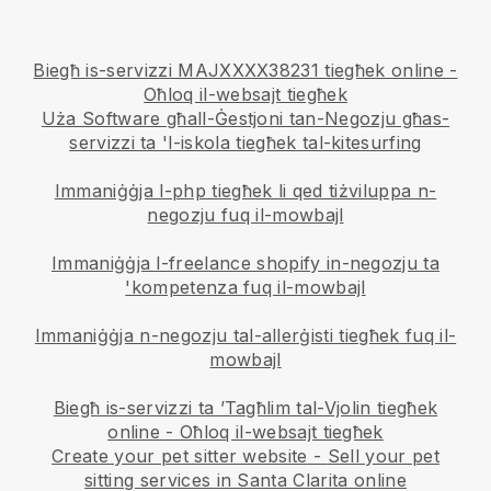
Biegħ is-servizzi MAJXXXX38231 tiegħek online -
Oħloq il-websajt tiegħek
Uża Software għall-Ġestjoni tan-Negozju għas-
servizzi ta 'l-iskola tiegħek tal-kitesurfing
Immaniġġja l-php tiegħek li qed tiżviluppa n-
negozju fuq il-mowbajl
Immaniġġja l-freelance shopify in-negozju ta
'kompetenza fuq il-mowbajl
Immaniġġja n-negozju tal-allerġisti tiegħek fuq il-
mowbajl
Biegħ is-servizzi ta ’Tagħlim tal-Vjolin tiegħek
online - Oħloq il-websajt tiegħek
Create your pet sitter website
-
Sell your pet
sitting services in Santa Clarita online