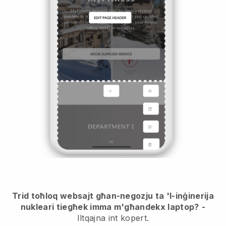
Trid toħloq websajt għan-negozju ta 'l-inġinerija
nukleari tiegħek imma m'għandekx laptop?
-
Iltqajna int kopert.