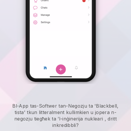
Bl-App tas-Softwer tan-Negozju ta 'Blackbell,
tista' tkun litteralment kullimkien u
jopera n-
negozju tiegħek ta ’l-inġinerija nukleari
, dritt
inkredibbli?