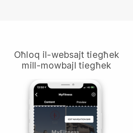
Oħloq il-websajt tiegħek
mill-mowbajl tiegħek