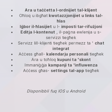
Ara u taċċetta l-ordnijiet tal-klijent
Oħloq u ibgħat
kwotazzjonijiet u links tal-
ħlas
Iġbor il-ħlasijiet
u l-
imposti tar-rifużjoni
Editja l-kontenut
, il-paġna ewlenija u s-
servizzi tiegħek
Servizz lill-klijenti tiegħek permezz ta '
chat
integrat
Aċċess għall-
kalendarju personali
tiegħek
Ara u toħloq
kupuni ta 'skont
Immaniġġja
kampanji ta 'influwenza
Aċċess għas-
settings tal-app
tiegħek
Disponibbli fuq IOS u Android