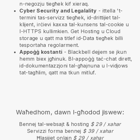
n-negozju tiegħek kif xieraq.
Cyber Security and Legalality
- ittella 't-
termini tas-servizz tiegħek, id-drittijiet tal-
klijent, irċievi kaxxa tal-kunsens tal-cookie u
l-HTTPS kullimkien. Get Hosting u Cloud
storage u qatt ma titlef id-Data tiegħek billi
tesportaha regolarment.
Appoġġ kostanti
-
Blackbell
dejjem se jkun
hemm biex jgħinuk. Bl-appoġġ taċ-chat dirett,
id-dokumentazzjoni tal-għajnuna u l-vidjows
tat-tagħlim, qatt ma tkun mitluf.
Waħedhom, dawn l-għodod jiswew:
Bennej tal-websajt & hosting
$ 29 / xahar
Servizzi forma bennej
$ 39 / xahar
Ħlasijiet onlajn
$ 29 / xahar