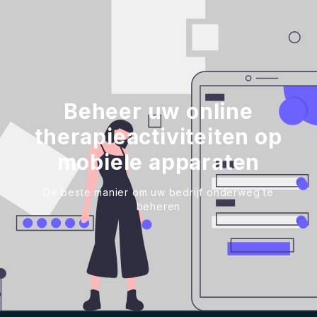
Beheer uw online
therapieactiviteiten op
mobiele apparaten
De beste manier om uw bedrijf onderweg te
beheren