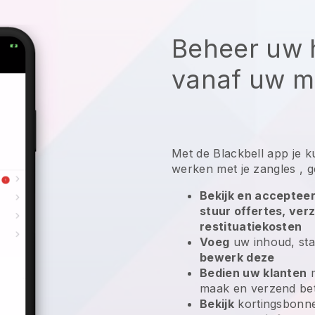
Beheer uw h
vanaf uw m
Met de
Blackbell
app
je k
werken met je zangles
, g
Bekijk en accepteer
stuur offertes, ver
restituatiekosten
Voeg
uw inhoud, sta
bewerk deze
Bedien uw klanten
m
maak en verzend bet
Bekijk
kortingsbon