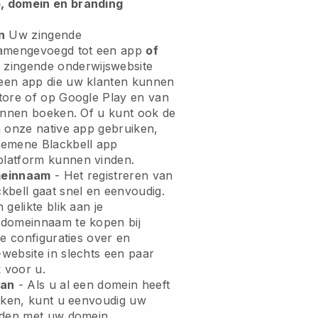
, domein en branding
n
Uw zingende
samengevoegd tot een app
of
zingende onderwijswebsite
een app
die uw klanten kunnen
tore of op Google Play en van
kunnen boeken. Of u kunt ook de
n onze native app gebruiken,
lgemene
Blackbell
app
latform kunnen vinden.
meinnaam
- Het registreren van
kbell gaat snel en eenvoudig.
gelikte blik aan je
domeinnaam te kopen bij
he configuraties over en
website in slechts een paar
k voor u.
aan
- Als u al een domein heeft
uiken, kunt u eenvoudig uw
nden met uw domein.