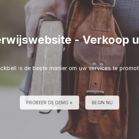
rwijswebsite
-
Verkoop u
ackbell is de beste manier om uw services te promo
PROBEER DE DEMO »
BEGIN NU