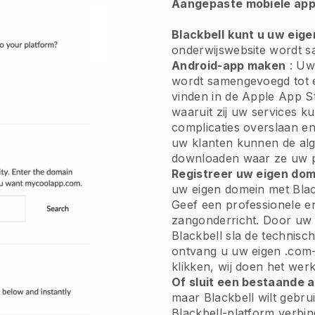
Aangepaste mobiele app
Blackbell
kunt u uw eige
onderwijswebsite wordt 
Android-app maken
:
Uw 
wordt samengevoegd tot 
vinden in de Apple App S
waaruit zij uw services 
complicaties overslaan e
uw klanten kunnen de a
downloaden waar ze uw p
Registreer uw eigen do
uw eigen domein met Blac
Geef een professionele en 
zangonderricht.
Door uw 
Blackbell sla de technisc
ontvang u uw eigen .com-
klikken, wij doen het wer
Of sluit een bestaande 
maar Blackbell wilt gebr
Blackbell-platform verbi