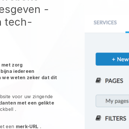
lesgeven
-
n tech-
 met zorg
bijna iedereen
n we weten zeker dat dit
ebsite voor uw
zingende
lanten met een gelikte
ckbell
.
et een
merk-URL
.