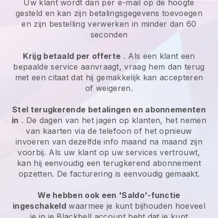
Uw klant wordt dan per e-mail op de hoogte
gesteld en kan zijn betalingsgegevens toevoegen
en zijn bestelling verwerken in minder dan 60
seconden
Krijg betaald per offerte
. Als een klant een
bepaalde service aanvraagt, vraag hem dan terug
met een citaat dat hij gemakkelijk kan accepteren
of weigeren.
Stel terugkerende betalingen en abonnementen
in
. De dagen van het jagen op klanten, het nemen
van kaarten via de telefoon of het opnieuw
invoeren van dezelfde info maand na maand zijn
voorbij. Als uw klant op uw services vertrouwt,
kan hij eenvoudig een terugkerend abonnement
opzetten. De facturering is eenvoudig gemaakt.
We hebben ook een 'Saldo'-functie
ingeschakeld
waarmee je kunt bijhouden hoeveel
je in je
Blackbell
account hebt dat je kunt