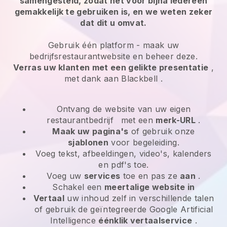
samengesteld, zodat het voor bijna iedereen
gemakkelijk te gebruiken is, en we weten zeker
dat dit u omvat.
Gebruik één platform -
maak uw
bedrijfsrestaurantwebsite en beheer deze.
Verras uw klanten met een gelikte presentatie
,
met dank aan
Blackbell
.
Ontvang de website van uw eigen
restaurantbedrijf
met een
merk-URL
.
Maak uw pagina's
of gebruik onze
sjablonen
voor begeleiding.
Voeg tekst, afbeeldingen, video's, kalenders
en pdf's toe.
Voeg uw
services
toe en pas ze
aan
.
Schakel een
meertalige website in
Vertaal
uw inhoud zelf in verschillende talen
of gebruik de geïntegreerde Google Artificial
Intelligence
éénklik vertaalservice
.