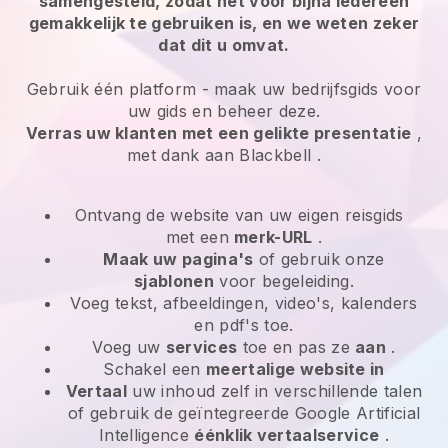
samengesteld, zodat het voor bijna iedereen
gemakkelijk te gebruiken is, en we weten zeker
dat dit u omvat.
Gebruik één platform -
maak uw bedrijfsgids voor
uw gids en beheer deze.
Verras uw klanten met een gelikte presentatie
,
met dank aan
Blackbell
.
Ontvang de website van uw eigen reisgids
met een
merk-URL
.
Maak uw pagina's
of gebruik onze
sjablonen
voor begeleiding.
Voeg tekst, afbeeldingen, video's, kalenders
en pdf's toe.
Voeg uw
services
toe en pas ze
aan
.
Schakel een
meertalige website in
Vertaal
uw inhoud zelf in verschillende talen
of gebruik de geïntegreerde Google Artificial
Intelligence
éénklik vertaalservice
.