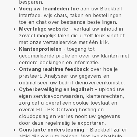
besparen.
Voeg uw teamleden toe
aan uw
Blackbell
interface, wijs chats, taken en bestellingen
toe en chat over bestaande bestellingen.
Meertalige website
- vertaal uw inhoud in
zoveel mogelijk talen die u zelf leuk vindt of
met onze vertaalservice met één klik.
Klantenprofielen
- toegang tot
gecompileerde profielen over uw klanten met
eerdere boekingen en informatie.
Ontvang realtime feedback
over hoe je
presteert. Analyseer uw gegevens en
optimaliseer uw bedrijf dienovereenkomstig.
Cyberbeveiliging en legaliteit
- upload uw
eigen servicevoorwaarden, klantenrechten,
zorg dat u overal een cookie toestaat en
overal HTTPS. Ontvang hosting en
cloudopslag en verlies nooit uw gegevens
door deze regelmatig te exporteren.
Constante ondersteuning
-
Blackbell
zal er
altijd zijn om u te helpen. Met live chathulp,