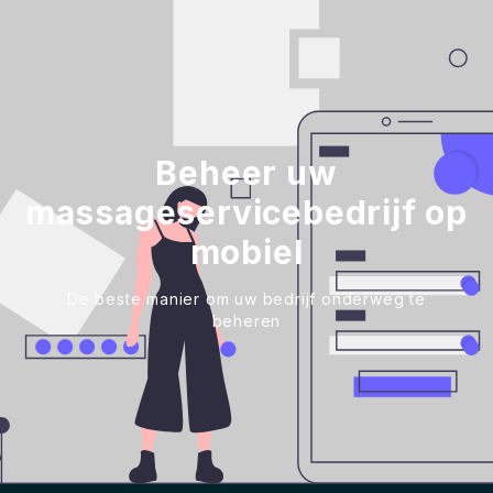
Beheer uw
massageservicebedrijf op
mobiel
De beste manier om uw bedrijf onderweg te
beheren