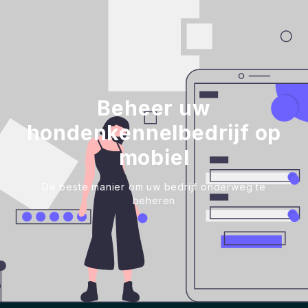
Beheer uw
hondenkennelbedrijf op
mobiel
De beste manier om uw bedrijf onderweg te
beheren