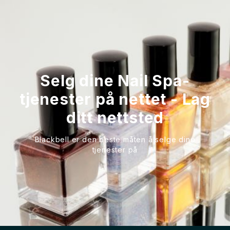
Selg dine Nail Spa-
tjenester på nettet - Lag
ditt nettsted
Blackbell er den beste måten å selge dine
tjenester på