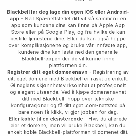
Blackbell lar deg lage din egen IOS eller Android-
app
- Nail Spa-nettstedet ditt vil slå sammen i en
app som kundene dine kan finne på Apple App
Store eller på Google Play, og fra hvilke de kan
bestille tjenestene dine. Eller du kan også hoppe
over komplikasjonene og bruke vår innfødte app,
kundene dine kan laste ned den generelle
Blackbell-appen der de vil kunne finne
plattformen din.
Registrer ditt eget domenenavn
- Registrering av
ditt eget domene med Blackbell er raskt og enkelt.
Gi neglens skjønnhetsvirksomhet et profesjonelt
og elegant utseende. Ved å kjøpe domenenavnet
ditt med Blackbell, hopp over tekniske
konfigurasjoner og få ditt eget .com-nettsted på
bare noen få klikk, vi gjør jobben for deg.
Eller koble til en eksisterende
- Hvis du allerede
eier et domene, men vil bruke Blackbell, kan du
enkelt koble Blackbell-plattformen til domenet ditt.