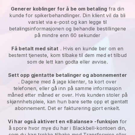
Generer koblinger for å be om betaling
fra din
kunde for spikerbehandlinger. Din klient vil da bli
varslet via e-post og kan legge til
betalingsinformasjonen og behandle bestillingene
på mindre enn 60 sekunder
Få betalt med sitat
. Hvis en kunde ber om en
bestemt tjeneste, kom tilbake til dem med et tilbud
som de lett kan godta eller avvise.
Sett opp gjentatte betalinger og abonnementer
. Dagene med å jage klienter, ta kort over
telefonen, eller gå inn på samme informasjon
måned etter måned er over. Hvis kunden stoler på
skjønnhetspleie, kan hun bare sette opp et gjentatt
abonnement. Det er fakturering gjort enkelt.
Vi har også aktivert en «Balanse» -funksjon
for
å spore hvor mye du har i Blackbell-kontoen din,
som du kan trekke tilbake med Transferwise eller