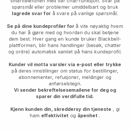
smarttelefonen med vår chat-funksjon. Svar på
spørsmål eller problemer umiddelbart og bruk
lagrede svar for
å svare på vanlige spørsmål.
Se på dine kundeprofiler for
å vite nøyaktig hvem
du har å gjøre med og hvordan du skal betjene
dem best. Hver gang en kunde bruker Blackbell-
plattformen, blir hans handlinger (besøk, chatter
og ordre) automatisk samlet på hans kundeprofil.
Kunder vil motta varsler via e-post eller trykke
på deres innstillinger om status for bestillinger,
abonnementer, refusjoner, meldinger og
anførselstegn.
Vi sender bekreftelsesemailene for deg og
sparer din verdifulle tid.
Kjenn kunden din, skreddersy din tjeneste
, gi
ham
effektivitet
og
åpenhet
.