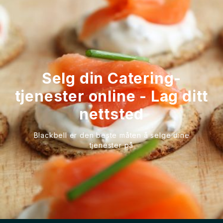
Selg din Catering-
tjenester online - Lag ditt
nettsted
Blackbell er den beste måten å selge dine
tjenester på