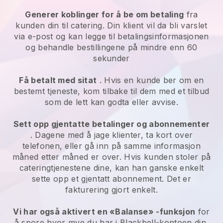
Generer koblinger for å be om betaling
fra
kunden din til catering. Din klient vil da bli varslet
via e-post og kan legge til betalingsinformasjonen
og behandle bestillingene på mindre enn 60
sekunder
Få betalt med sitat
. Hvis en kunde ber om en
bestemt tjeneste, kom tilbake til dem med et tilbud
som de lett kan godta eller avvise.
Sett opp gjentatte betalinger og abonnementer
. Dagene med å jage klienter, ta kort over
telefonen, eller gå inn på samme informasjon
måned etter måned er over. Hvis kunden stoler på
cateringtjenestene dine, kan han ganske enkelt
sette opp et gjentatt abonnement. Det er
fakturering gjort enkelt.
Vi har også aktivert en «Balanse» -funksjon
for
å spore hvor mye du har i Blackbell-kontoen din,