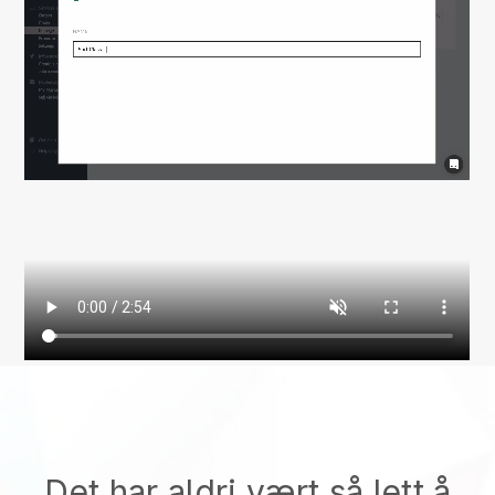
Det har aldri vært så lett å