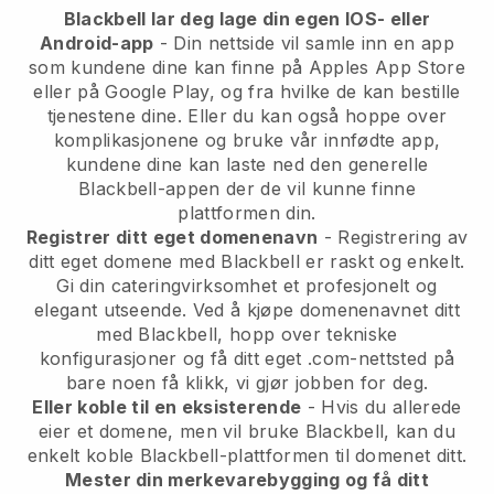
Blackbell lar deg lage din egen IOS- eller
Android-app
- Din nettside vil samle inn en app
som kundene dine kan finne på Apples App Store
eller på Google Play, og fra hvilke de kan bestille
tjenestene dine. Eller du kan også hoppe over
komplikasjonene og bruke vår innfødte app,
kundene dine kan laste ned den generelle
Blackbell-appen der de vil kunne finne
plattformen din.
Registrer ditt eget domenenavn
- Registrering av
ditt eget domene med Blackbell er raskt og enkelt.
Gi din cateringvirksomhet et profesjonelt og
elegant utseende. Ved å kjøpe domenenavnet ditt
med Blackbell, hopp over tekniske
konfigurasjoner og få ditt eget .com-nettsted på
bare noen få klikk, vi gjør jobben for deg.
Eller koble til en eksisterende
- Hvis du allerede
eier et domene, men vil bruke Blackbell, kan du
enkelt koble Blackbell-plattformen til domenet ditt.
Mester din merkevarebygging og få ditt