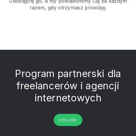
Udostępnij go, a my powiadomimy Cię za każdym
razem, gdy otrzymasz prowizję.
Program partnerski dla
freelancerów i agencji
internetowych
EXPLORE