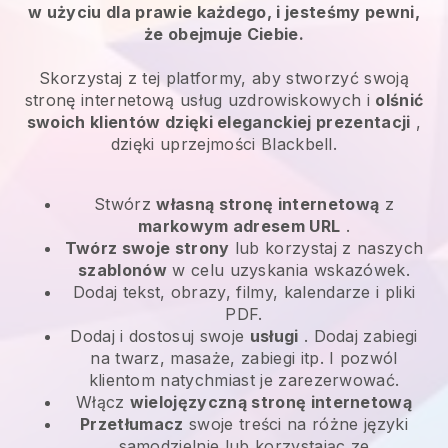
w użyciu dla prawie każdego, i jesteśmy pewni,
że obejmuje Ciebie.
Skorzystaj z tej platformy, aby stworzyć swoją
stronę internetową usług uzdrowiskowych i
olśnić
swoich klientów dzięki eleganckiej prezentacji
,
dzięki uprzejmości Blackbell.
Stwórz
własną stronę internetową
z
markowym adresem URL
.
Twórz swoje strony
lub korzystaj z naszych
szablonów
w celu uzyskania wskazówek.
Dodaj tekst, obrazy, filmy, kalendarze i pliki
PDF.
Dodaj i dostosuj swoje
usługi
. Dodaj zabiegi
na twarz, masaże, zabiegi itp. I pozwól
klientom natychmiast je zarezerwować.
Włącz
wielojęzyczną stronę internetową
Przetłumacz
swoje treści na różne języki
samodzielnie lub korzystając ze