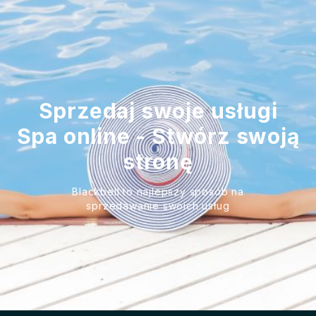
Sprzedaj swoje usługi
Spa online - Stwórz swoją
stronę
Blackbell to najlepszy sposób na
sprzedawanie swoich usług