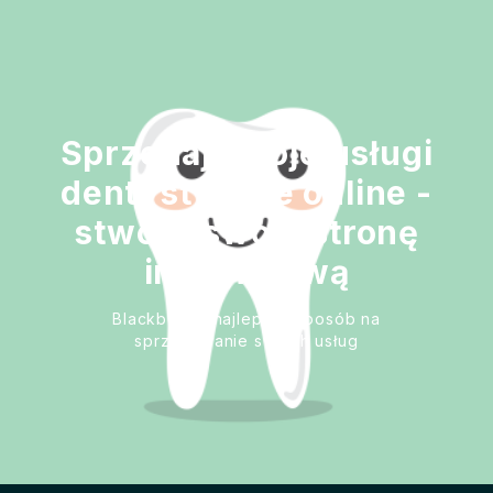
Sprzedaj swoje usługi
dentystyczne online -
stwórz swoją stronę
internetową
Blackbell to najlepszy sposób na
sprzedawanie swoich usług