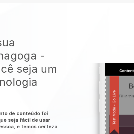
 sua
inagoga
-
cê seja um
nologia
to de conteúdo foi
e seja fácil de usar
essoa, e temos certeza