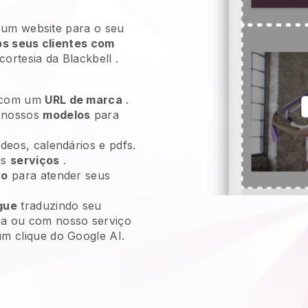
 um website para o seu
s seus clientes com
cortesia da
Blackbell
.
com um
URL de marca
.
 nossos
modelos
para
ídeos, calendários e pdfs.
us
serviços
.
vo
para atender seus
gue
traduzindo seu
ia ou com nosso serviço
um clique do Google AI.