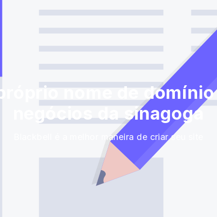
róprio nome de domínio 
negócios da sinagoga
Blackbell é a melhor maneira de criar seu site