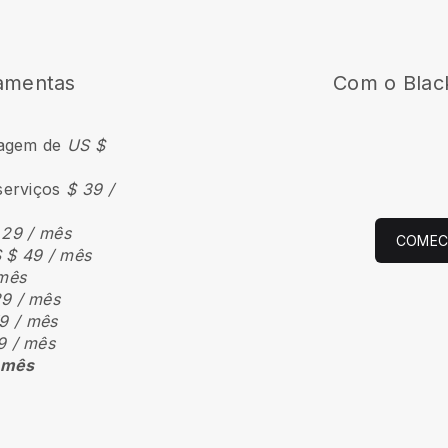
ramentas
Com o
Blac
dagem de
US $
serviços
$ 39 /
 29 / mês
COMECE
 $ 49 / mês
 mês
29 / mês
9 / mês
9 / mês
 mês