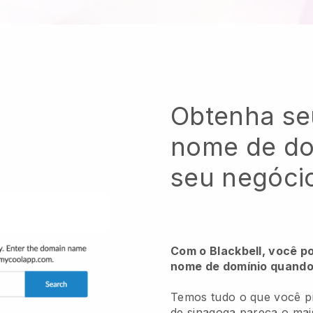
Obtenha se
nome de do
seu negóci
Com o Blackbell, você p
nome de domínio quando 
Temos tudo o que você p
de sinagoga pareça o mais