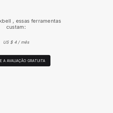
kbell
, essas ferramentas
custam:
US $ 4 / mês
 A AVALIAÇÃO GRATUITA