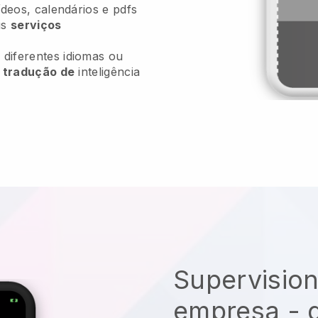
ídeos, calendários e pdfs
us
serviços
diferentes idiomas ou
e
tradução de
inteligência
Supervision
empresa - d