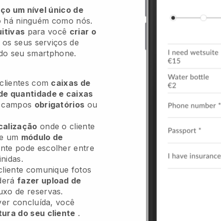
ço um nível único de
 há ninguém como nós.
itivas
para você
criar o
 os seus serviços de
 do seu smartphone.
 clientes com
caixas de
de quantidade e caixas
s campos
obrigatórios
ou
calização
onde o cliente
 e um
módulo de
ente pode escolher entre
inidas.
cliente comunique fotos
derá
fazer upload de
uxo de reservas.
ver concluída, você
tura do seu cliente
.