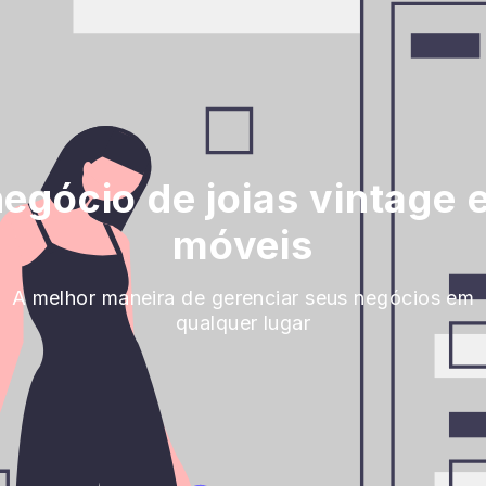
egócio de joias vintage 
móveis
A melhor maneira de gerenciar seus negócios em
qualquer lugar