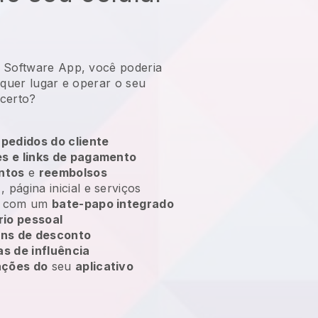
 Software App, você poderia
lquer lugar e
operar o seu
 certo?
 pedidos do cliente
s e links de pagamento
ntos
e
reembolsos
, página inicial e serviços
es com um
bate-papo integrado
rio pessoal
ns de desconto
s de influência
ações do
seu
aplicativo