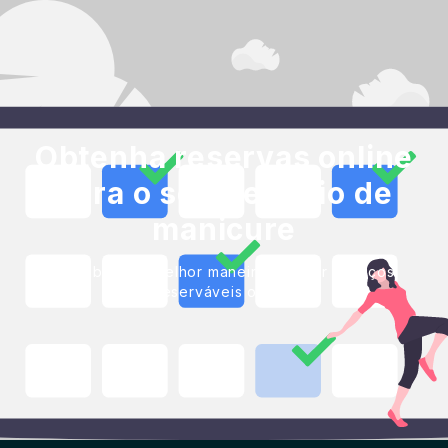
Obtenha reservas online
para o seu negócio de
manicure
Blackbell é a melhor maneira de criar serviços
reserváveis online