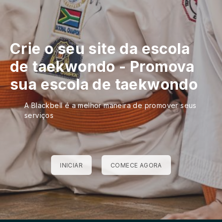
Crie o seu site da escola
de taekwondo
-
Promova
sua escola de taekwondo
A Blackbell é a melhor maneira de promover seus
serviços
INICIAR
COMECE AGORA