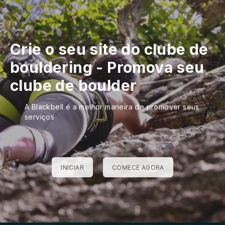
Crie o seu site do clube de
bouldering
-
Promova seu
clube de boulder
A Blackbell é a melhor maneira de promover seus
serviços
INICIAR
COMECE AGORA