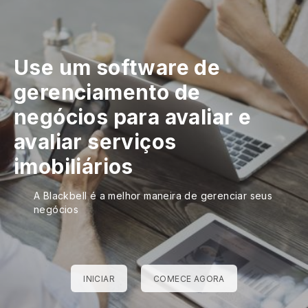
Use um software de
gerenciamento de
negócios para avaliar e
avaliar serviços
imobiliários
A Blackbell é a melhor maneira de gerenciar seus
negócios
INICIAR
COMECE AGORA