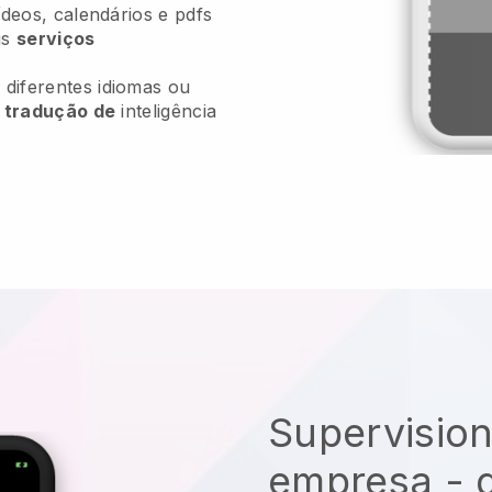
ídeos, calendários e pdfs
us
serviços
diferentes idiomas ou
e
tradução de
inteligência
Supervision
empresa - d