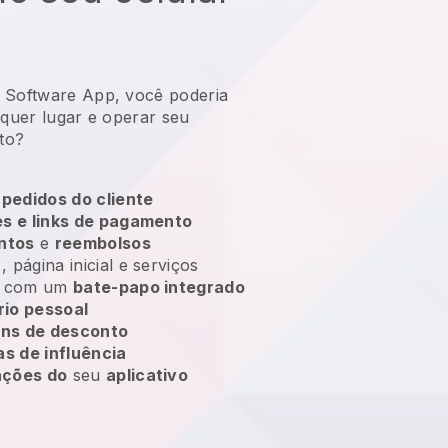
 Software App, você poderia
lquer lugar e
operar seu
to?
 pedidos do cliente
s e links de pagamento
ntos
e
reembolsos
, página inicial e serviços
es com um
bate-papo integrado
rio pessoal
ns de desconto
s de influência
ações do
seu
aplicativo