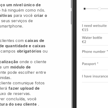
ço um nível único de
 há ninguém como nós.
itivas
para você
criar o
 seus serviços de
 smartphone.
 clientes com
caixas de
de quantidade e caixas
s campos
obrigatórios
ou
calização
onde o cliente
 e um
módulo de
ente pode escolher entre
inidas.
cliente comunique fotos
derá
fazer upload de
uxo de reservas.
ver concluída, você
tura do seu cliente
.