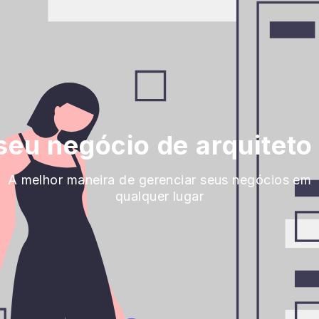
seu negócio de arquiteto 
A melhor maneira de gerenciar seus negócios em
qualquer lugar