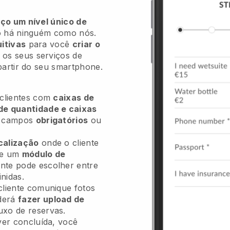
ço um nível único de
 há ninguém como nós.
itivas
para você
criar o
 os seus serviços de
partir do seu smartphone.
 clientes com
caixas de
de quantidade e caixas
s campos
obrigatórios
ou
calização
onde o cliente
 e um
módulo de
ente pode escolher entre
inidas.
cliente comunique fotos
derá
fazer upload de
uxo de reservas.
ver concluída, você