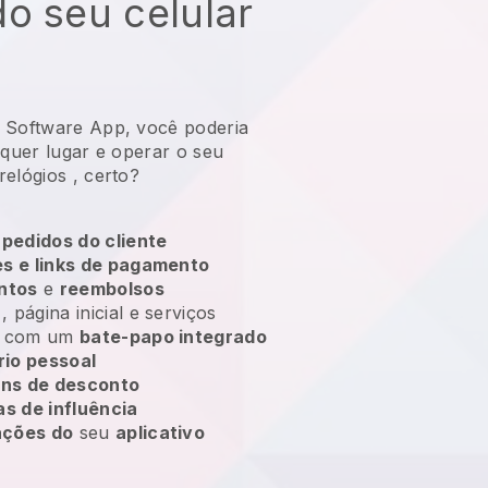
o seu celular
 Software App, você poderia
lquer lugar e
operar o seu
relógios
, certo?
 pedidos do cliente
s e links de pagamento
ntos
e
reembolsos
, página inicial e serviços
es com um
bate-papo integrado
rio pessoal
ns de desconto
s de influência
ações do
seu
aplicativo