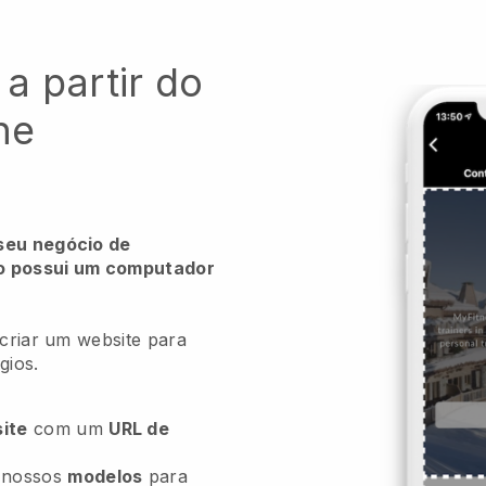
 a partir do
ne
seu negócio de
ão possui um computador
 criar um website para
gios.
ite
com um
URL de
 nossos
modelos
para