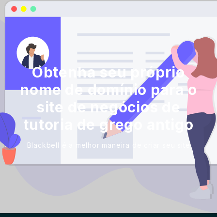
Obtenha seu próprio
nome de domínio para o
site de negócios de
tutoria de grego antigo
Blackbell é a melhor maneira de criar seu site