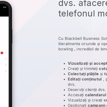
dvs. afacer
telefonul m
Cu Blackbell Business Sof
literalmente oriunde și
ope
bowling
, incredibil de bi
Vizualizați și accep
Creați și trimiteți
cota
Colectați plățile
și
t
Editați conținutul
, p
dvs.
Deserviți clienții dvs
Accesați
calendarul
Vizualizați și creați
c
Gestionați
campanii 