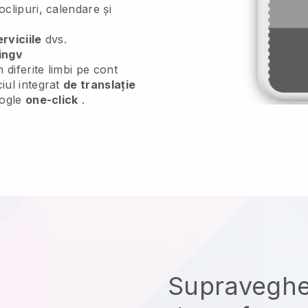
oclipuri, calendare și
erviciile
dvs.
lingv
 diferite limbi pe cont
ciul integrat
de translație
oogle
one-click
.
Supraveghe