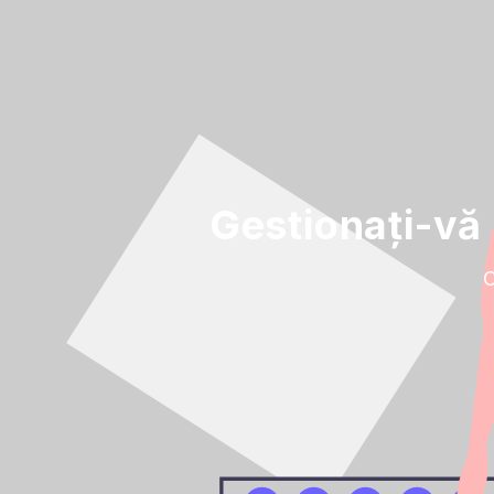
Gestionați-vă 
C