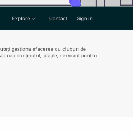
Explore
Contact
Sign in
uteți gestiona afacerea cu cluburi de
ionați conținutul, plățile, serviciul pentru