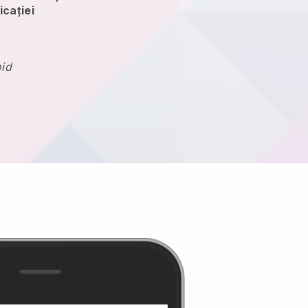
icației
oid