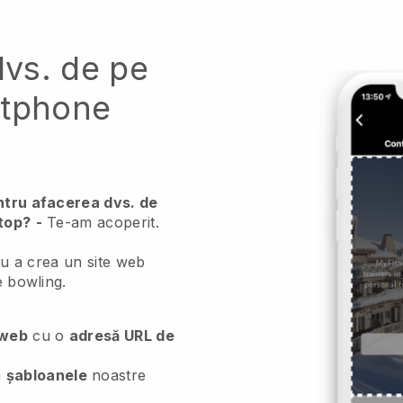
dvs. de pe
rtphone
entru afacerea dvs. de
ptop?
-
Te-am acoperit.
tru a crea un site web
e bowling.
 web
cu o
adresă URL de
i
șabloanele
noastre