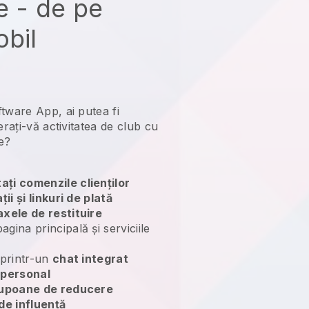
e - de pe
obil
tware App, ai putea fi
rați-vă activitatea de club cu
ne?
tați comenzile clienților
ții și linkuri de plată
axele de restituire
agina principală și serviciile
. printr-un
chat integrat
 personal
upoane de reducere
de influență