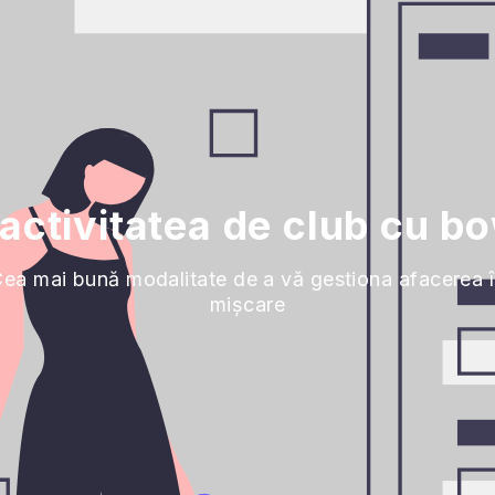
activitatea de club cu b
ea mai bună modalitate de a vă gestiona afacerea 
mișcare