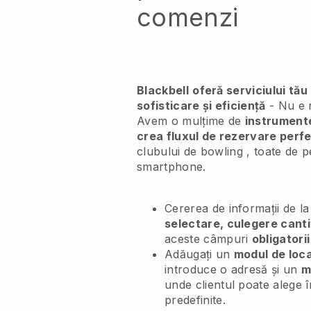
comenzi
Blackbell
oferă serviciului tău
sofisticare și eficiență
- Nu e n
Avem o mulțime de
instrumente
crea fluxul de rezervare perf
clubului de bowling
, toate de p
smartphone.
Cererea de informații de la 
selectare, culegere cantit
aceste câmpuri
obligatorii
Adăugați un
modul de loca
introduce o adresă și un
m
unde clientul poate alege în
predefinite.