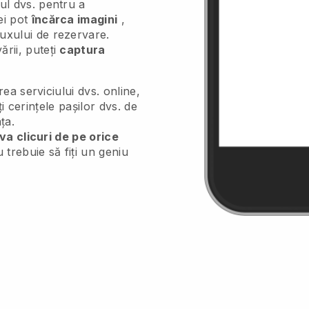
ul dvs. pentru a
ei pot
încărca imagini
,
uxului de rezervare.
ării, puteți
captura
ea serviciului dvs. online,
ți cerințele pașilor dvs. de
ța.
va clicuri de pe orice
 trebuie să fiți un geniu