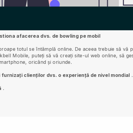
estiona afacerea dvs. de bowling pe mobil
aproape totul se întâmplă online.
De aceea trebuie să vă p
kbell
Mobile, puteți să vă creați site-ul web online, să gest
 smartphone, oricând și oriunde.
 furnizați clienților dvs. o experiență de nivel mondial
.
ă
.