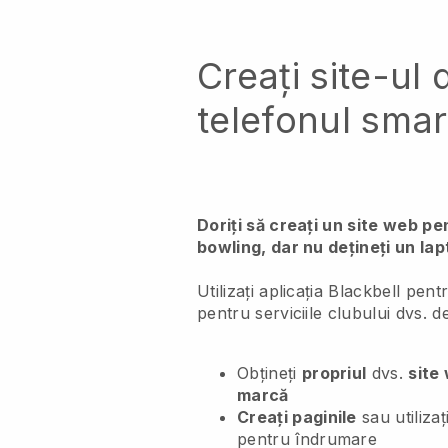
Creați site-ul 
telefonul sma
Doriți să creați un site web p
bowling, dar nu dețineți un la
Utilizați aplicația Blackbell pen
pentru serviciile clubului dvs. d
Obțineți
propriul
dvs.
site
marcă
Creați paginile
sau utilizaț
pentru îndrumare