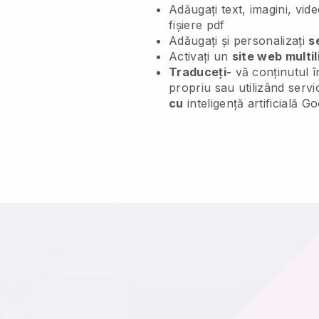
Adăugați text, imagini, vide
fișiere pdf
Adăugați și personalizați
s
Activați un
site web multi
Traduceți-
vă conținutul în
propriu sau utilizând servi
cu
inteligență artificială G