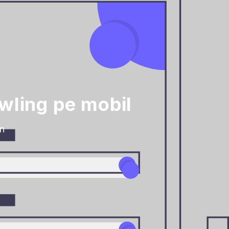
owling pe mobil
în