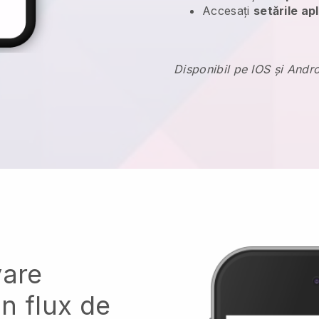
Accesați
setările apl
Disponibil pe IOS și Andr
vare
n flux de