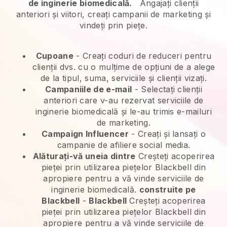
de inginerie biomedicală.
Angajați clienții
anteriori și viitori, creați campanii de marketing și
vindeți prin piețe.
Cupoane
- Creați coduri de reduceri pentru
clienții dvs. cu o mulțime de opțiuni de a alege
de la tipul, suma, serviciile și clienții vizați.
Campaniile de e-mail
-
Selectați clienții
anteriori care v-au rezervat serviciile de
inginerie biomedicală și le-au trimis e-mailuri
de marketing.
Campaign Influencer
- Creați și lansați o
campanie de afiliere social media.
Alăturați-vă uneia dintre
Creșteți acoperirea
pieței prin utilizarea piețelor Blackbell din
apropiere pentru a vă vinde serviciile de
inginerie biomedicală.
construite pe
Blackbell
-
Blackbell
Creșteți acoperirea
pieței prin utilizarea piețelor Blackbell din
apropiere pentru a vă vinde serviciile de