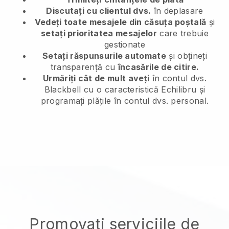
Discutați cu clientul dvs.
în deplasare
Vedeți toate mesajele din căsuța poștală
și
setați prioritatea mesajelor
care trebuie
gestionate
Setați răspunsurile automate
și obțineți
transparență cu
încasările de citire.
Urmăriți cât de mult aveți
în contul dvs.
Blackbell cu o caracteristică Echilibru și
programați plățile în contul dvs. personal.
Promovați serviciile de