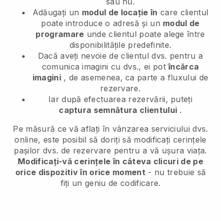
sau nu.
Adăugați un
modul de locație în
care clientul
poate introduce o adresă și un
modul de
programare
unde clientul poate alege între
disponibilitățile predefinite.
Dacă aveți nevoie de clientul dvs. pentru a
comunica imagini cu dvs., ei pot
încărca
imagini
, de asemenea, ca parte a fluxului de
rezervare.
Iar după efectuarea rezervării, puteți
captura semnătura clientului
.
Pe măsură ce vă aflați în vânzarea serviciului dvs.
online, este posibil să doriți să modificați cerințele
pașilor dvs. de rezervare pentru a vă ușura viața.
Modificați-vă cerințele în câteva clicuri de pe
orice dispozitiv în orice moment
- nu trebuie să
fiți un geniu de codificare.