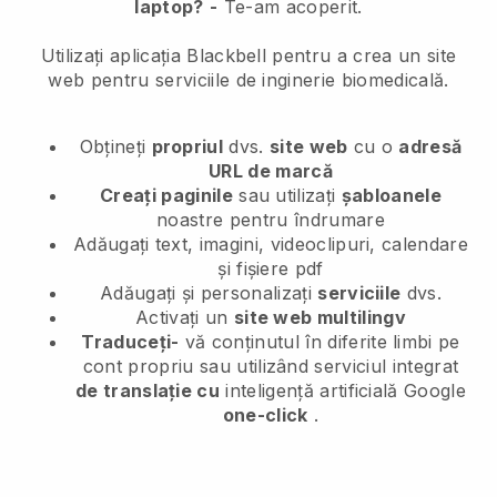
laptop?
-
Te-am acoperit.
Utilizați aplicația Blackbell pentru a crea un site
web pentru serviciile de inginerie biomedicală.
Obțineți
propriul
dvs.
site web
cu o
adresă
URL de marcă
Creați paginile
sau utilizați
șabloanele
noastre pentru îndrumare
Adăugați text, imagini, videoclipuri, calendare
și fișiere pdf
Adăugați și personalizați
serviciile
dvs.
Activați un
site web multilingv
Traduceți-
vă conținutul în diferite limbi pe
cont propriu sau utilizând serviciul integrat
de translație cu
inteligență artificială Google
one-click
.