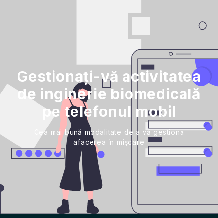
Gestionați-vă activitatea
de inginerie biomedicală
pe telefonul mobil
Cea mai bună modalitate de a vă gestiona
afacerea în mișcare