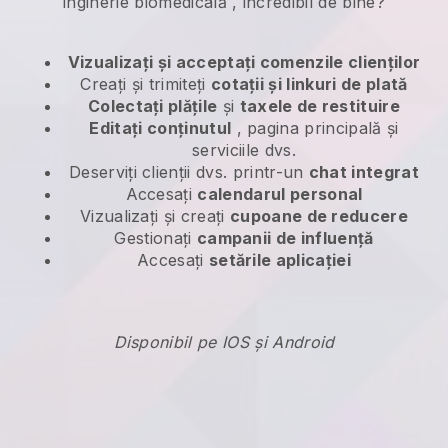
inginerie biomedicală
, incredibil de bine?
Vizualizați și acceptați comenzile clienților
Creați și trimiteți
cotații și linkuri de plată
Colectați plățile
și
taxele de restituire
Editați conținutul
, pagina principală și
serviciile dvs.
Deserviți clienții dvs. printr-un
chat integrat
Accesați
calendarul personal
Vizualizați și creați
cupoane de reducere
Gestionați
campanii de influență
Accesați
setările aplicației
Disponibil pe IOS și Android