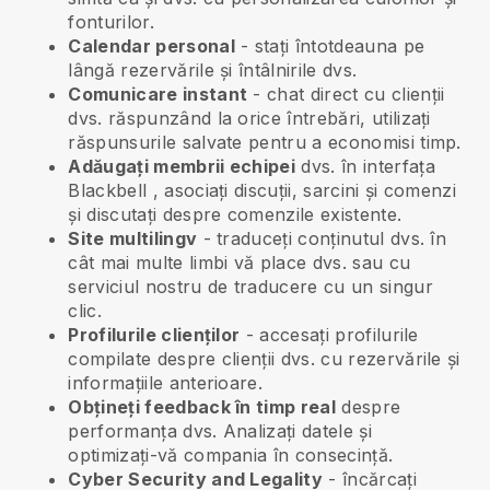
fonturilor.
Calendar personal
- stați întotdeauna pe
lângă rezervările și întâlnirile dvs.
Comunicare instant
- chat direct cu clienții
dvs. răspunzând la orice întrebări, utilizați
răspunsurile salvate pentru a economisi timp.
Adăugați membrii echipei
dvs. în interfața
Blackbell
, asociați discuții, sarcini și comenzi
și discutați despre comenzile existente.
Site multilingv
- traduceți conținutul dvs. în
cât mai multe limbi vă place dvs. sau cu
serviciul nostru de traducere cu un singur
clic.
Profilurile clienților
- accesați profilurile
compilate despre clienții dvs. cu rezervările și
informațiile anterioare.
Obțineți feedback în timp real
despre
performanța dvs. Analizați datele și
optimizați-vă compania în consecință.
Cyber Security and Legality
- încărcați