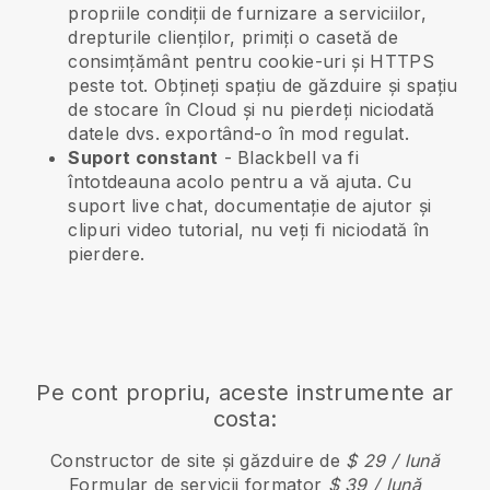
propriile condiții de furnizare a serviciilor,
drepturile clienților, primiți o casetă de
consimțământ pentru cookie-uri și HTTPS
peste tot. Obțineți spațiu de găzduire și spațiu
de stocare în Cloud și nu pierdeți niciodată
datele dvs. exportând-o în mod regulat.
Suport constant
-
Blackbell
va fi
întotdeauna acolo pentru a vă ajuta. Cu
suport live chat, documentație de ajutor și
clipuri video tutorial, nu veți fi niciodată în
pierdere.
Pe cont propriu, aceste instrumente ar
costa:
Constructor de site și găzduire de
$ 29 / lună
Formular de servicii formator
$ 39 / lună