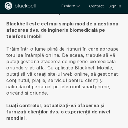
Explore
Contact
Sign in
Despre noi
Blackbell este cel mai simplu mod de a gestiona
afacerea dvs. de inginerie biomedicală pe
telefonul mobil
Trăim într-o lume plină de ritmuri în care aproape
totul se întâmplă online.
De aceea, trebuie să vă
puteți gestiona afacerea de inginerie biomedicală
oriunde v-ați afla.
Cu aplicația
Blackbell
Mobile,
puteți să vă creați site-ul web online, să gestionați
conținutul, plățile, serviciul pentru clienți și
calendarul personal pe telefonul smartphone,
oricând și oriunde.
Luați controlul, actualizați-vă afacerea și
furnizați clienților dvs. o experiență de nivel
mondial
.