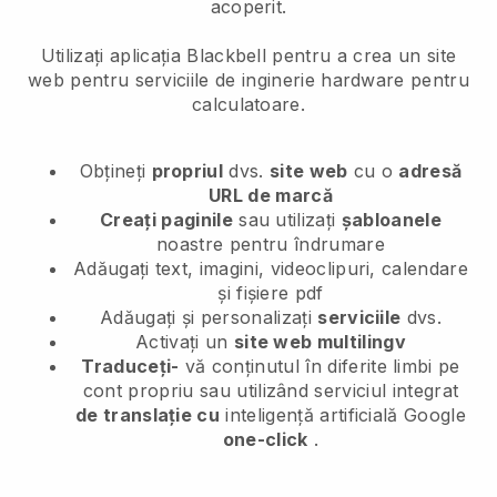
acoperit.
Utilizați aplicația Blackbell pentru a crea un site
web pentru serviciile de inginerie hardware pentru
calculatoare.
Obțineți
propriul
dvs.
site web
cu o
adresă
URL de marcă
Creați paginile
sau utilizați
șabloanele
noastre pentru îndrumare
Adăugați text, imagini, videoclipuri, calendare
și fișiere pdf
Adăugați și personalizați
serviciile
dvs.
Activați un
site web multilingv
Traduceți-
vă conținutul în diferite limbi pe
cont propriu sau utilizând serviciul integrat
de translație cu
inteligență artificială Google
one-click
.