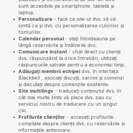
sunt accesibile pe smartphone, tabletă și
laptop.
Personalizare
- face ca site-ul dvs. să vă
simtă ca și dvs. cu personalizarea culorilor și
fonturilor.
Calendar personal
- stați întotdeauna pe
lângă rezervările și întâlnirile dvs.
Comunicare instant
- chat direct cu clienții
dvs. răspunzând la orice întrebări, utilizați
răspunsurile salvate pentru a economisi timp.
Adăugați membrii echipei
dvs. în interfața
Blackbell
, asociați discuții, sarcini și comenzi
și discutați despre comenzile existente.
Site multilingv
- traduceți conținutul dvs. în
cât mai multe limbi vă place dvs. sau cu
serviciul nostru de traducere cu un singur
clic.
Profilurile clienților
- accesați profilurile
compilate despre clienții dvs. cu rezervările și
informațiile anterioare.