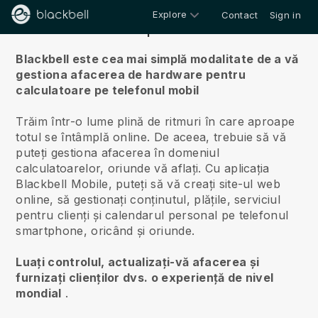
Explore
Contact
Sign in
Despre noi
Blackbell este cea mai simplă modalitate de a vă
gestiona afacerea de hardware pentru
calculatoare pe telefonul mobil
Trăim într-o lume plină de ritmuri în care aproape
totul se întâmplă online.
De aceea, trebuie să vă
puteți gestiona afacerea în domeniul
calculatoarelor, oriunde vă aflați.
Cu aplicația
Blackbell
Mobile, puteți să vă creați site-ul web
online, să gestionați conținutul, plățile, serviciul
pentru clienți și calendarul personal pe telefonul
smartphone, oricând și oriunde.
Luați controlul, actualizați-vă afacerea și
furnizați clienților dvs. o experiență de nivel
mondial
.