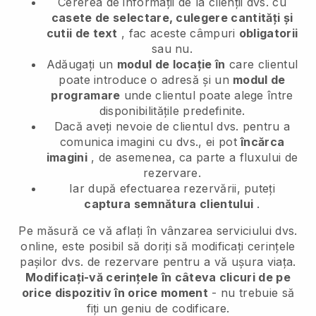
Cererea de informații de la clienții dvs. cu
casete de selectare, culegere cantități și
cutii de text
, fac aceste câmpuri
obligatorii
sau nu.
Adăugați un
modul de locație în
care clientul
poate introduce o adresă și un
modul de
programare
unde clientul poate alege între
disponibilitățile predefinite.
Dacă aveți nevoie de clientul dvs. pentru a
comunica imagini cu dvs., ei pot
încărca
imagini
, de asemenea, ca parte a fluxului de
rezervare.
Iar după efectuarea rezervării, puteți
captura semnătura clientului
.
Pe măsură ce vă aflați în vânzarea serviciului dvs.
online, este posibil să doriți să modificați cerințele
pașilor dvs. de rezervare pentru a vă ușura viața.
Modificați-vă cerințele în câteva clicuri de pe
orice dispozitiv în orice moment
- nu trebuie să
fiți un geniu de codificare.