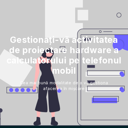
Gestionați-vă activitatea
de proiectare hardware a
calculatorului pe telefonul
mobil
Cea mai bună modalitate de a vă gestiona
afacerea în mișcare