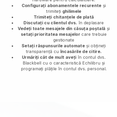
Configurați
abonamentele recurente
și
trimiteți
ghilimele
Trimiteți
chitanțele de plată
Discutați cu clientul dvs.
în deplasare
Vedeți toate mesajele din căsuța poștală
și
setați prioritatea mesajelor
care trebuie
gestionate
Setați răspunsurile automate
și obțineți
transparență cu
încasările de citire.
Urmăriți cât de mult aveți
în contul dvs.
Blackbell cu o caracteristică Echilibru și
programați plățile în contul dvs. personal.