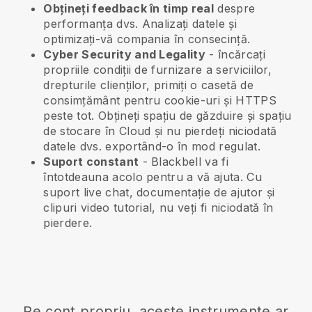
Obțineți feedback în timp real
despre
performanța dvs. Analizați datele și
optimizați-vă compania în consecință.
Cyber Security and Legality
- încărcați
propriile condiții de furnizare a serviciilor,
drepturile clienților, primiți o casetă de
consimțământ pentru cookie-uri și HTTPS
peste tot. Obțineți spațiu de găzduire și spațiu
de stocare în Cloud și nu pierdeți niciodată
datele dvs. exportând-o în mod regulat.
Suport constant
-
Blackbell
va fi
întotdeauna acolo pentru a vă ajuta. Cu
suport live chat, documentație de ajutor și
clipuri video tutorial, nu veți fi niciodată în
pierdere.
Pe cont propriu, aceste instrumente ar