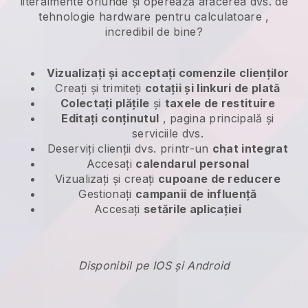
literalmente oriunde și
operează afacerea dvs. de
tehnologie hardware pentru calculatoare
,
incredibil de bine?
Vizualizați și acceptați comenzile clienților
Creați și trimiteți
cotații și linkuri de plată
Colectați plățile
și
taxele de restituire
Editați conținutul
, pagina principală și
serviciile dvs.
Deserviți clienții dvs. printr-un
chat integrat
Accesați
calendarul personal
Vizualizați și creați
cupoane de reducere
Gestionați
campanii de influență
Accesați
setările aplicației
Disponibil pe IOS și Android