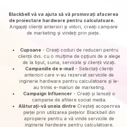
Blackbell vă va ajuta să vă promovați afacerea
de proiectare hardware pentru calculatoare.
Angajați clienții anteriori și viitori, creați campanii
de marketing și vindeți prin piețe.
Cupoane
- Creați coduri de reduceri pentru
clienții dvs. cu o mulțime de opțiuni de a alege
de la tipul, suma, serviciile și clienții vizați.
Campaniile de e-mail
-
Selectați clienții
anteriori care v-au rezervat serviciile de
inginerie hardware pentru calculatoare și le-
au trimis e-mailuri de marketing.
Campaign Influencer
- Creați și lansați o
campanie de afiliere social media.
Alăturați-vă uneia dintre
Creșteți acoperirea
pieței prin utilizarea piețelor Blackbell din
apropiere pentru a vă vinde serviciile de
inginerie hardware pentru calculatoare.