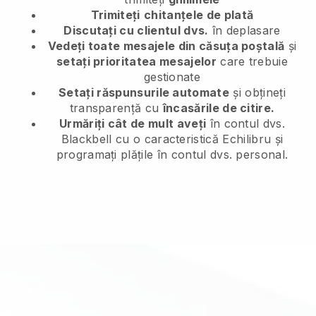
Trimiteți
chitanțele de plată
Discutați cu clientul dvs.
în deplasare
Vedeți toate mesajele din căsuța poștală
și
setați prioritatea mesajelor
care trebuie
gestionate
Setați răspunsurile automate
și obțineți
transparență cu
încasările de citire.
Urmăriți cât de mult aveți
în contul dvs.
Blackbell cu o caracteristică Echilibru și
programați plățile în contul dvs. personal.