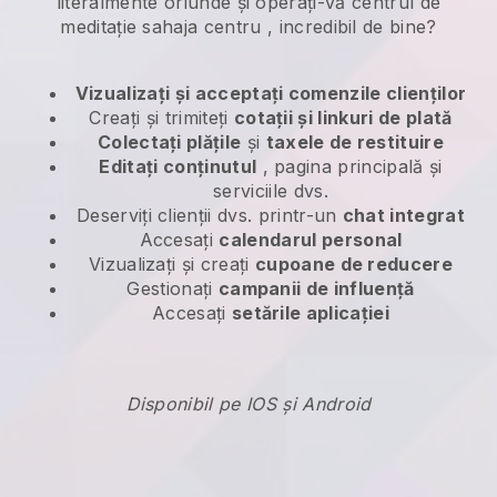
literalmente oriunde și
operați-vă centrul de
meditație sahaja centru
, incredibil de bine?
Vizualizați și acceptați comenzile clienților
Creați și trimiteți
cotații și linkuri de plată
Colectați plățile
și
taxele de restituire
Editați conținutul
, pagina principală și
serviciile dvs.
Deserviți clienții dvs. printr-un
chat integrat
Accesați
calendarul personal
Vizualizați și creați
cupoane de reducere
Gestionați
campanii de influență
Accesați
setările aplicației
Disponibil pe IOS și Android