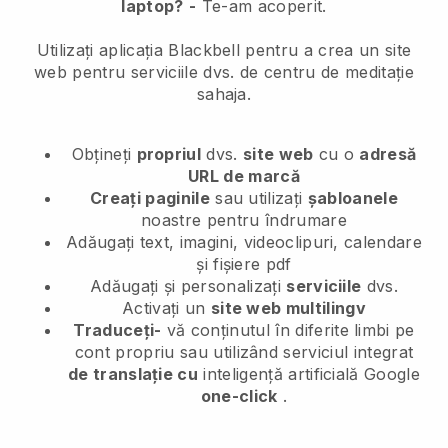
laptop?
-
Te-am acoperit.
Utilizați aplicația Blackbell pentru a crea un site
web pentru serviciile dvs. de centru de meditație
sahaja.
Obțineți
propriul
dvs.
site web
cu o
adresă
URL de marcă
Creați paginile
sau utilizați
șabloanele
noastre pentru îndrumare
Adăugați text, imagini, videoclipuri, calendare
și fișiere pdf
Adăugați și personalizați
serviciile
dvs.
Activați un
site web multilingv
Traduceți-
vă conținutul în diferite limbi pe
cont propriu sau utilizând serviciul integrat
de translație cu
inteligență artificială Google
one-click
.