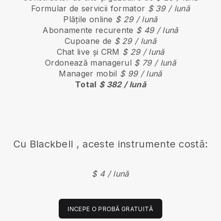
Formular de servicii formator
$ 39 / lună
Plățile online
$ 29 / lună
Abonamente recurente
$ 49 / lună
Cupoane de
$ 29 / lună
Chat live și CRM
$ 29 / lună
Ordonează managerul
$ 79 / lună
Manager mobil
$ 99 / lună
Total
$ 382 / lună
Cu
Blackbell
, aceste instrumente costă:
$ 4 / lună
INCEPE O PROBĂ GRATUITĂ