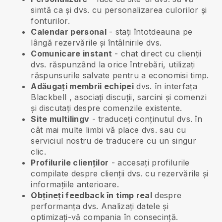
simtă ca și dvs. cu personalizarea culorilor și
fonturilor.
Calendar personal
- stați întotdeauna pe
lângă rezervările și întâlnirile dvs.
Comunicare instant
- chat direct cu clienții
dvs. răspunzând la orice întrebări, utilizați
răspunsurile salvate pentru a economisi timp.
Adăugați membrii echipei
dvs. în interfața
Blackbell
, asociați discuții, sarcini și comenzi
și discutați despre comenzile existente.
Site multilingv
- traduceți conținutul dvs. în
cât mai multe limbi vă place dvs. sau cu
serviciul nostru de traducere cu un singur
clic.
Profilurile clienților
- accesați profilurile
compilate despre clienții dvs. cu rezervările și
informațiile anterioare.
Obțineți feedback în timp real
despre
performanța dvs. Analizați datele și
optimizați-vă compania în consecință.