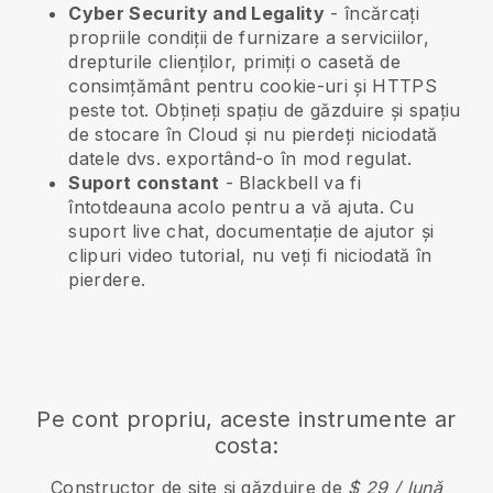
Cyber Security and Legality
- încărcați
propriile condiții de furnizare a serviciilor,
drepturile clienților, primiți o casetă de
consimțământ pentru cookie-uri și HTTPS
peste tot. Obțineți spațiu de găzduire și spațiu
de stocare în Cloud și nu pierdeți niciodată
datele dvs. exportând-o în mod regulat.
Suport constant
-
Blackbell
va fi
întotdeauna acolo pentru a vă ajuta. Cu
suport live chat, documentație de ajutor și
clipuri video tutorial, nu veți fi niciodată în
pierdere.
Pe cont propriu, aceste instrumente ar
costa:
Constructor de site și găzduire de
$ 29 / lună