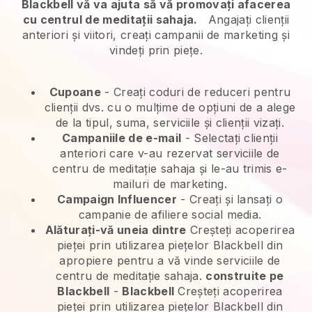
Blackbell vă va ajuta să vă promovați afacerea
cu centrul de meditații sahaja.
Angajați clienții
anteriori și viitori, creați campanii de marketing și
vindeți prin piețe.
Cupoane
- Creați coduri de reduceri pentru
clienții dvs. cu o mulțime de opțiuni de a alege
de la tipul, suma, serviciile și clienții vizați.
Campaniile de e-mail
-
Selectați clienții
anteriori care v-au rezervat serviciile de
centru de meditație sahaja și le-au trimis e-
mailuri de marketing.
Campaign Influencer
- Creați și lansați o
campanie de afiliere social media.
Alăturați-vă uneia dintre
Creșteți acoperirea
pieței prin utilizarea piețelor Blackbell din
apropiere pentru a vă vinde serviciile de
centru de meditație sahaja.
construite pe
Blackbell
-
Blackbell
Creșteți acoperirea
pieței prin utilizarea piețelor Blackbell din