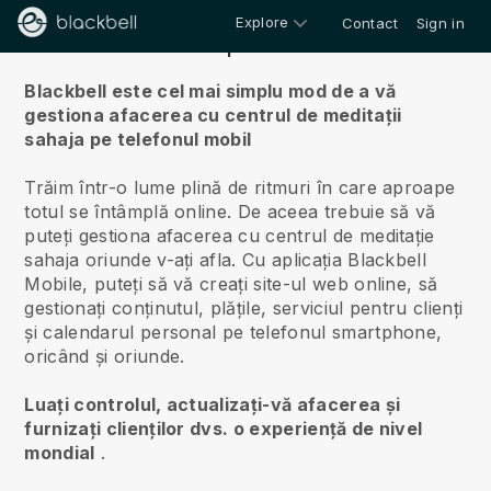
Explore
Contact
Sign in
Despre noi
Blackbell este cel mai simplu mod de a vă
gestiona afacerea cu centrul de meditații
sahaja pe telefonul mobil
Trăim într-o lume plină de ritmuri în care aproape
totul se întâmplă online.
De aceea trebuie să vă
puteți gestiona afacerea cu centrul de meditație
sahaja oriunde v-ați afla.
Cu aplicația
Blackbell
Mobile, puteți să vă creați site-ul web online, să
gestionați conținutul, plățile, serviciul pentru clienți
și calendarul personal pe telefonul smartphone,
oricând și oriunde.
Luați controlul, actualizați-vă afacerea și
furnizați clienților dvs. o experiență de nivel
mondial
.