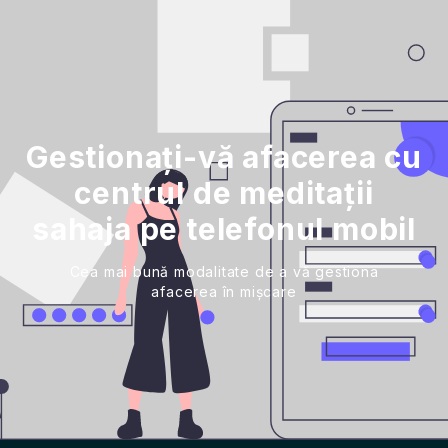
Gestionați-vă afacerea cu
centrul de meditații
sahaja pe telefonul mobil
Cea mai bună modalitate de a vă gestiona
afacerea în mișcare