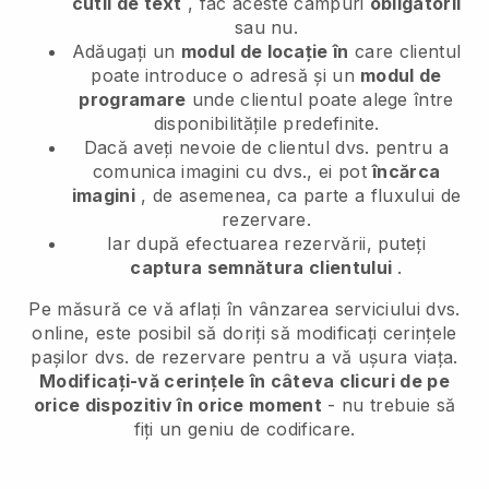
cutii de text
, fac aceste câmpuri
obligatorii
sau nu.
Adăugați un
modul de locație în
care clientul
poate introduce o adresă și un
modul de
programare
unde clientul poate alege între
disponibilitățile predefinite.
Dacă aveți nevoie de clientul dvs. pentru a
comunica imagini cu dvs., ei pot
încărca
imagini
, de asemenea, ca parte a fluxului de
rezervare.
Iar după efectuarea rezervării, puteți
captura semnătura clientului
.
Pe măsură ce vă aflați în vânzarea serviciului dvs.
online, este posibil să doriți să modificați cerințele
pașilor dvs. de rezervare pentru a vă ușura viața.
Modificați-vă cerințele în câteva clicuri de pe
orice dispozitiv în orice moment
- nu trebuie să
fiți un geniu de codificare.