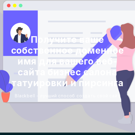
Получите ваше
собственное доменное
имя для вашего веб-
сайта бизнес салона
татуировки и пирсинга
Blackbell - лучший способ создать свой сайт