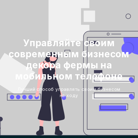
Управляйте своим
современным бизнесом
декора фермы на
мобильном телефоне
Лучший способ управлять своим бизнесом
на ходу