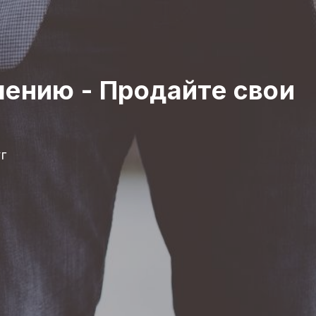
учению
-
Продайте свои
г