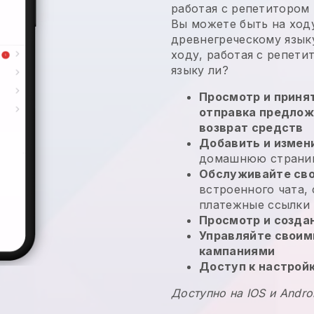
работая с репетитором
Вы можете быть на ходу
древнегреческому язык
ходу, работая с репет
языку
ли?
Просмотр и принят
отправка предлож
возврат средств
Добавить и измен
домашнюю страниц
Обслуживайте сво
встроенного чата,
платежные ссылки
Просмотр и созда
Управляйте своим
кампаниями
Доступ к настрой
Доступно на IOS и Andro