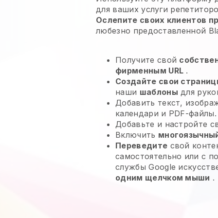
для ваших
услуги репетитор
Ослепите своих клиентов п
любезно предоставленной
Bl
Получите свой
собстве
фирменным URL
.
Создайте свои страниц
наши
шаблоны
для руко
Добавить текст, изобра
календари и PDF-файлы.
Добавьте и настройте 
Включить
многоязычный
Переведите
свой контен
самостоятельно или с 
службы Google искусств
одним щелчком мыши
.