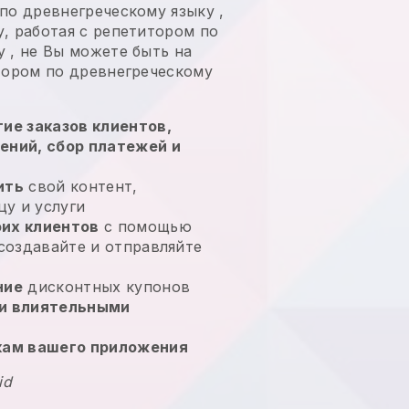
 по древнегреческому языку
,
, работая с репетитором по
у
, не
Вы можете быть на
итором по древнегреческому
ие заказов клиентов,
ений, сбор платежей и
ить
свой контент,
у и услуги
их клиентов
с помощью
 создавайте и отправляйте
ние
дисконтных купонов
и влиятельными
кам вашего приложения
id