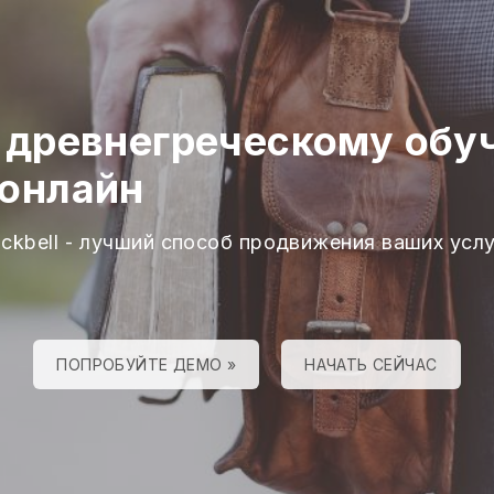
о древнегреческому об
 онлайн
ackbell - лучший способ продвижения ваших услу
ПОПРОБУЙТЕ ДЕМО »
НАЧАТЬ СЕЙЧАС