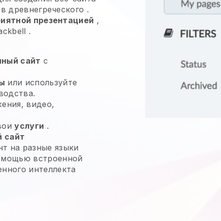
ов древнегреческого
.
риятной презентацией
,
ackbell
.
нный сайт
с
ы
или используйте
водства.
жения, видео,
свои
услуги
.
 сайт
т на разные языки
помощью встроенной
енного интеллекта