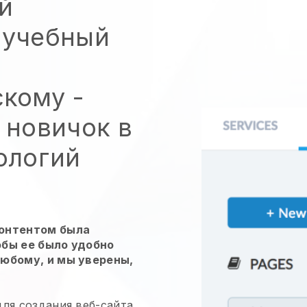
й
 учебный
скому
-
 новичок в
ологий
контентом была
обы ее было удобно
любому, и мы уверены,
ля создания веб-сайта