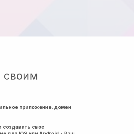
о своим
ильное приложение, домен
м создавать свое
е для IOS или Android
-
Ваш