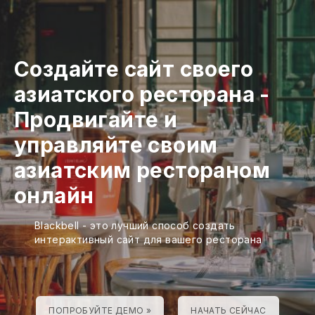
Создайте сайт своего
азиатского ресторана
-
Продвигайте и
управляйте своим
азиатским рестораном
онлайн
Blackbell - это лучший способ создать
интерактивный сайт для вашего ресторана
ПОПРОБУЙТЕ ДЕМО »
НАЧАТЬ СЕЙЧАС