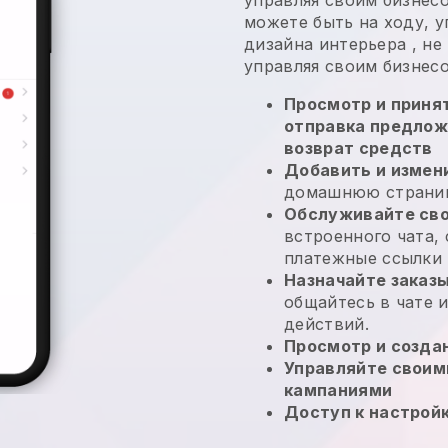
можете быть на ходу, 
дизайна интерьера
, не
управляя своим бизнес
Просмотр и принят
отправка предлож
возврат средств
Добавить и измен
домашнюю страниц
Обслуживайте сво
встроенного чата,
платежные ссылки
Назначайте заказ
общайтесь в чате 
действий.
Просмотр и созда
Управляйте своим
кампаниями
Доступ к настрой