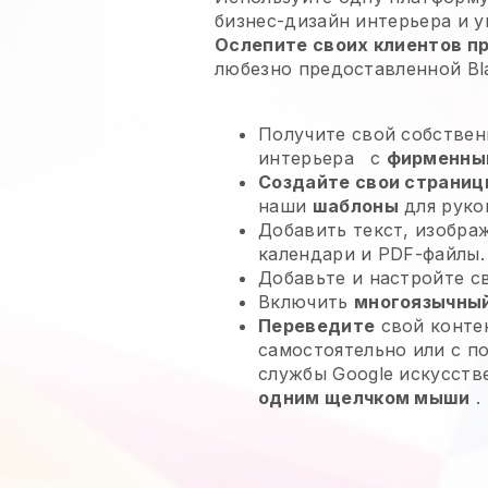
бизнес-дизайн интерьера и у
Ослепите своих клиентов п
любезно предоставленной
Bl
Получите свой собствен
интерьера
с
фирменны
Создайте свои страниц
наши
шаблоны
для руко
Добавить текст, изобра
календари и PDF-файлы.
Добавьте и настройте 
Включить
многоязычный
Переведите
свой контен
самостоятельно или с 
службы Google искусств
одним щелчком мыши
.