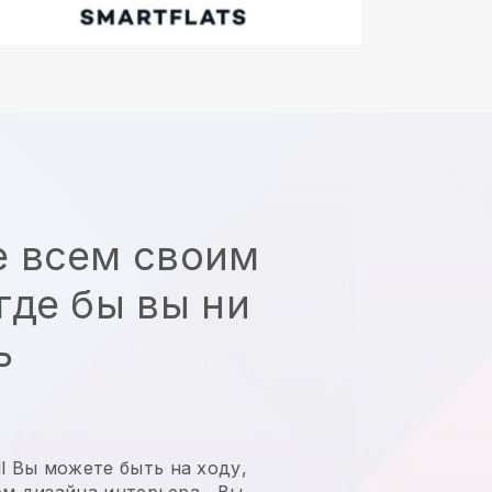
е всем своим
где бы вы ни
ь
l
Вы можете быть на ходу,
ом дизайна интерьера
,
Вы