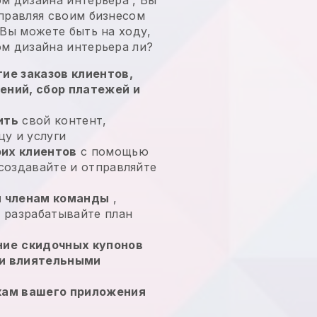
управляя своим бизнесом
Вы можете быть на ходу,
ом дизайна интерьера
ли?
ие заказов клиентов,
ений, сбор платежей и
ить
свой контент,
у и услуги
их клиентов
с помощью
 создавайте и отправляйте
ы членам команды
,
и разрабатывайте план
ние
скидочных купонов
и влиятельными
кам вашего приложения