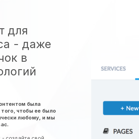
т для
са - даже
чок в
ологий
контентом была
того, чтобы ее было
ически любому, и мы
вас.
 -
создайте свой