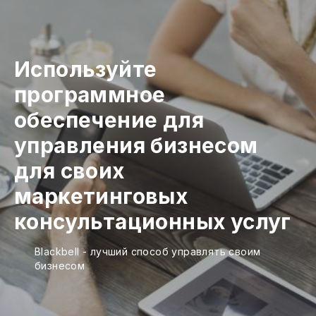
Используйте
программное
обеспечение для
управления бизнесом
для своих
маркетинговых
консультационных услуг
Blackbell - лучший способ управлять своим
бизнесом