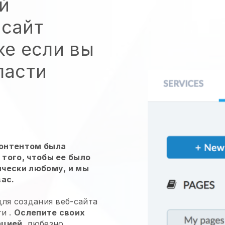
й
 сайт
же если вы
ласти
контентом была
того, чтобы ее было
ически любому, и мы
вас.
ля создания веб-сайта
ги
.
Ослепите своих
ацией,
любезно