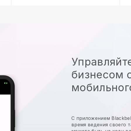
Управляйт
бизнесом с
мобильног
С приложением
Blackbel
время ведения своего 
можете быть на ходу в