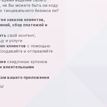
, не
Вы можете быть на ходу
о танцевального бизнеса
ли?
ие заказов клиентов,
ений, сбор платежей и
ить
свой контент,
у и услуги
их клиентов
с помощью
 создавайте и отправляйте
ние
скидочных купонов
и влиятельными
кам вашего приложения
id