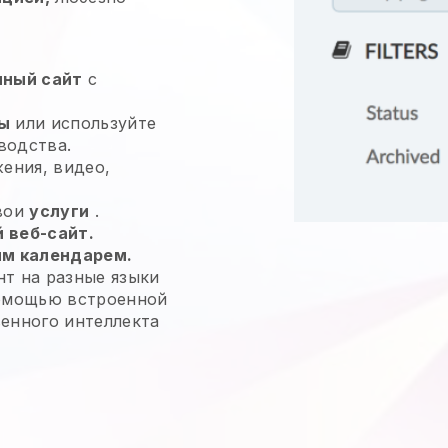
нный сайт
с
ы
или используйте
водства.
жения, видео,
свои
услуги
.
 веб-сайт.
м календарем.
т на разные языки
помощью встроенной
енного интеллекта