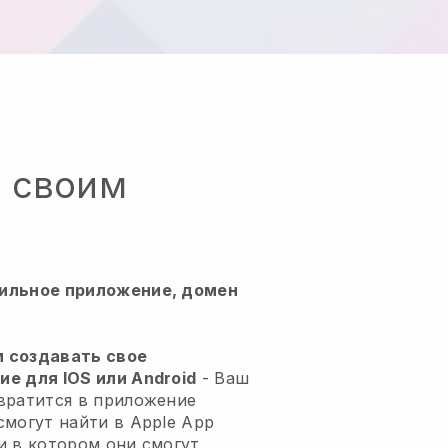
о своим
ильное приложение, домен
м создавать свое
е для IOS или Android
-
Ваш
вратится в приложение
смогут найти в Apple App
 и в котором они смогут