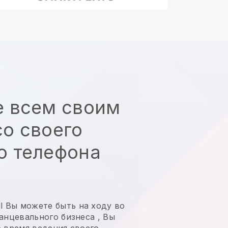
е всем своим
о своего
о телефона
l
Вы можете быть на ходу во
танцевального бизнеса
,
Вы
о время ведения своего