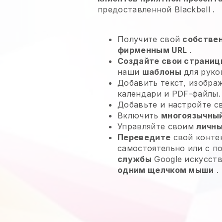
предоставленной
Blackbell
.
Получите свой
собстве
фирменным URL
.
Создайте свои страниц
наши
шаблоны
для руко
Добавить текст, изобра
календари и PDF-файлы.
Добавьте и настройте 
Включить
многоязычный
Управляйте своим
личны
Переведите
свой контен
самостоятельно или с 
службы
Google искусств
одним щелчком мыши
.