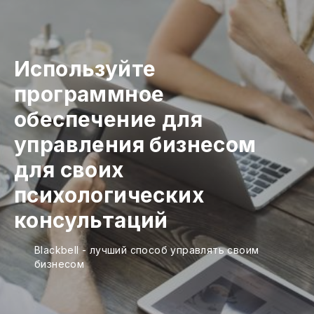
Используйте
программное
обеспечение для
управления бизнесом
для своих
психологических
консультаций
Blackbell - лучший способ управлять своим
бизнесом