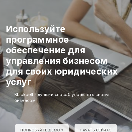
Используйте
программное
обеспечение для
управления бизнесом
для своих юридических
услуг
Blackbell - лучший способ управлять своим
бизнесом
ПОПРОБУЙТЕ ДЕМО »
НАЧАТЬ СЕЙЧАС