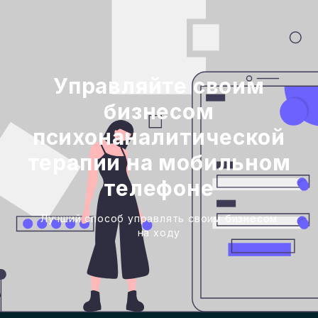
Управляйте своим
бизнесом
психонаналитической
терапии на мобильном
телефоне
Лучший способ управлять своим бизнесом
на ходу