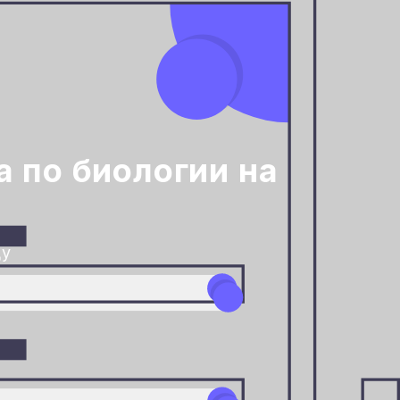
 по биологии на
ду