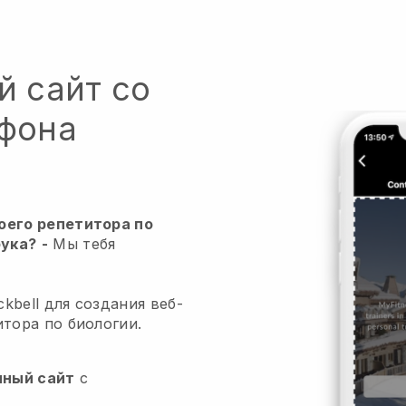
й сайт со
тфона
оего репетитора по
бука?
-
Мы тебя
kbell для создания веб-
итора по биологии.
нный сайт
с