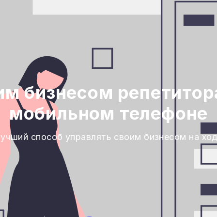
им бизнесом репетитора
мобильном телефоне
учший способ управлять своим бизнесом на хо