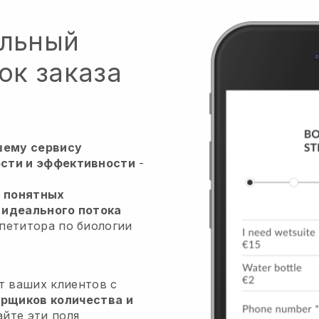
альный
ок заказа
шему сервису
сти и эффективности
-
 понятных
 идеального потока
петитора по биологии
т ваших клиентов с
рщиков количества и
айте эти поля