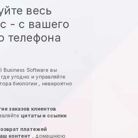
уйте весь
с - с вашего
о телефона
 Business Software вы
 где угодно и
управляйте
тора биологии
, невероятно
ие заказов клиентов
равляйте
цитаты и ссылки
возврат платежей
аш контент
, домашнюю