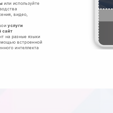
ы
или используйте
водства
жения, видео,
свои
услуги
 сайт
т на разные языки
помощью встроенной
енного интеллекта