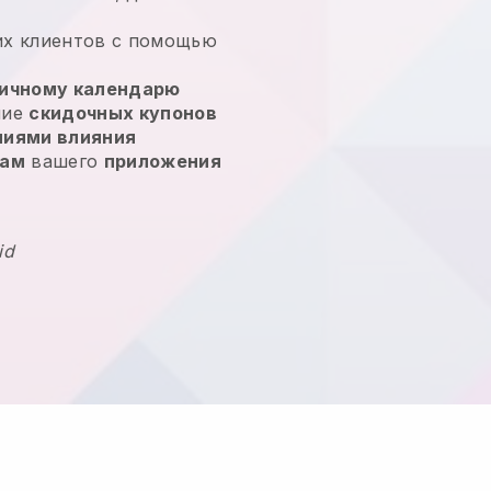
их клиентов с помощью
ичному календарю
ние
скидочных купонов
ниями влияния
кам
вашего
приложения
id