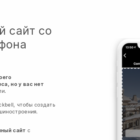
й сайт со
тфона
оего
а, но у вас нет
и.
kbell, чтобы создать
шиностроения.
нный сайт
с