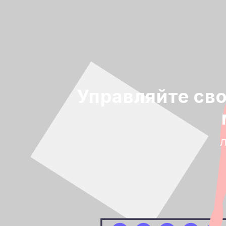
Управляйте св
Л