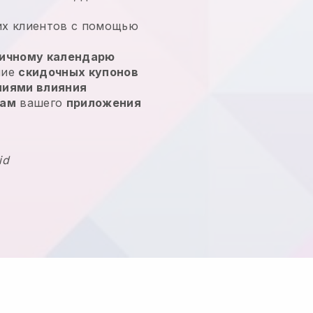
их клиентов с помощью
ичному календарю
ние
скидочных купонов
ниями влияния
кам
вашего
приложения
id