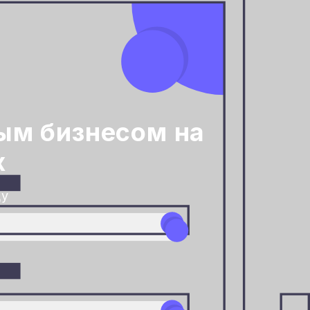
ым бизнесом на
х
ду