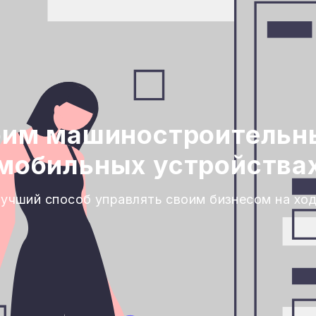
оим машиностроительн
мобильных устройства
учший способ управлять своим бизнесом на хо