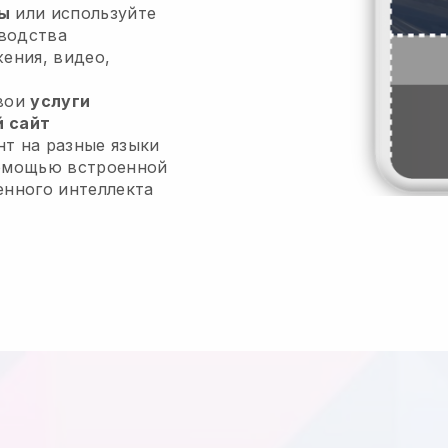
ы
или используйте
водства
жения, видео,
свои
услуги
 сайт
т на разные языки
помощью встроенной
енного интеллекта