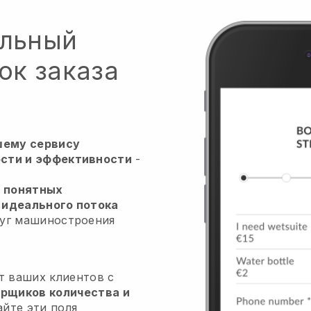
альный
ок заказа
шему сервису
сти и эффективности
-
 понятных
 идеального потока
луг машиностроения
т ваших клиентов с
рщиков количества и
айте эти поля