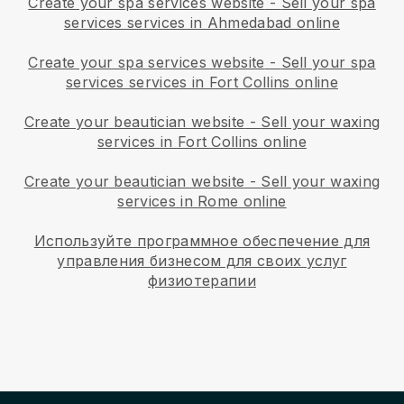
Create your spa services website
-
Sell your spa
services services in Ahmedabad online
Create your spa services website
-
Sell your spa
services services in Fort Collins online
Create your beautician website
-
Sell your waxing
services in Fort Collins online
Create your beautician website
-
Sell your waxing
services in Rome online
Используйте программное обеспечение для
управления бизнесом для своих услуг
физиотерапии