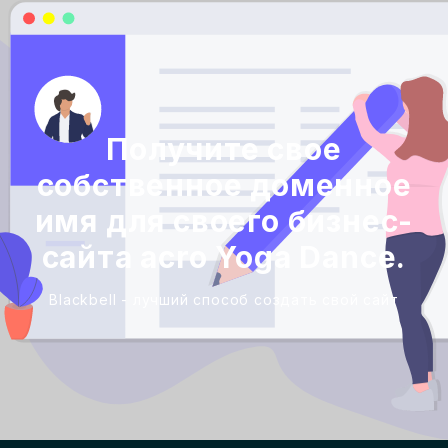
Получите свое
собственное доменное
имя для своего бизнес-
сайта acro Yoga Dance.
Blackbell - лучший способ создать свой сайт