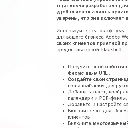
тщательно разработана для 
удобно использовать практ
уверены, что она включает 
Используйте эту платформу, 
для вашего бизнеса Adobe We
своих клиентов приятной п
предоставленной
Blackbell
.
Получите свой
собстве
фирменным URL
.
Создайте свои страниц
наши
шаблоны
для руко
Добавить текст, изобра
календари и PDF-файлы.
Добавьте и настройте 
Включите
чат
для обслу
клиентов.
Включите
многоязычный