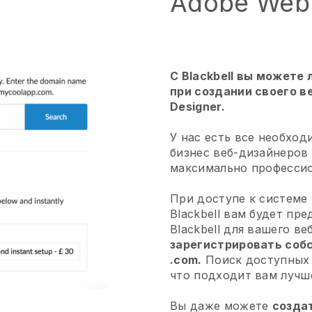
Adobe Web 
С Blackbell вы можете
при создании своего в
Designer.
У нас есть все необход
бизнес веб-дизайнеров
максимально профессио
При доступе к системе
Blackbell вам будет пр
Blackbell для вашего в
зарегистрировать соб
.com.
Поиск доступных 
что подходит вам лучше
Вы даже можете
созда