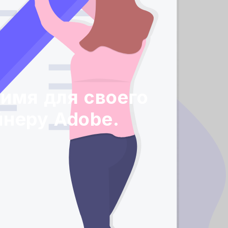
имя для своего
йнеру Adobe.