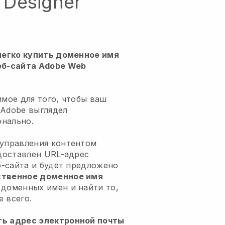
Designer
 легко купить доменное имя
еб-сайта Adobe Web
имое для того, чтобы ваш
 Adobe выглядел
нально.
 управления контентом
едоставлен URL-адрес
еб-сайта и будет предложено
ственное доменное имя
доменных имен и найти то,
 всего.
ть адрес электронной почты