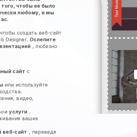
того, чтобы ее было
ически любому, и мы
вас.
чтобы создать веб-сайт
b Designer.
Ослепите
резентацией
, любезно
нный сайт
с
ы
или используйте
водства.
жения, видео,
свои
услуги
.
живания ваших
 веб-сайт
, переведя