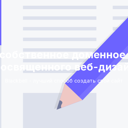
 собственное доменное 
посвященного веб-диза
Blackbell - лучший способ создать свой сайт