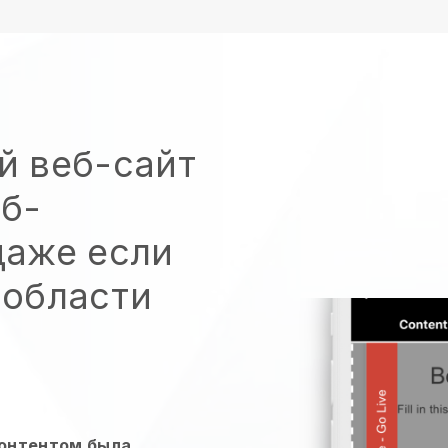
й веб-сайт
еб-
даже если
 области
контентом была