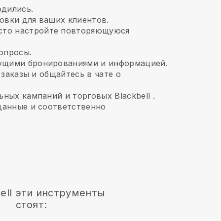
одились.
овки для ваших клиентов.
сто настройте повторяющуюся
опросы.
ущими бронированиями и информацией.
 заказы и общайтесь в чате о
льных кампаний и торговых
Blackbell
.
 данные и соответственно
ell
эти инструменты
стоят: