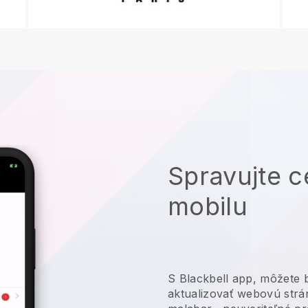
Spravujte c
mobilu
S
Blackbell
app,
môžete b
aktualizovať webovú strán