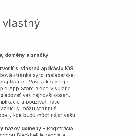
 vlastný
ie, domény a značky
voriť si vlastnú aplikáciu IOS
bová stránka syro-malabarskej
do aplikácie
. Vaši zákazníci ju
ple App Store alebo v službe
sledovať váš najnovší obsah.
mplikácie a používať našu
kazníci si môžu stiahnuť
kbell, kde budú môcť nájsť vašu
tný názov domény
- Registrácia
pomocou
Blackbell
je rýchla a