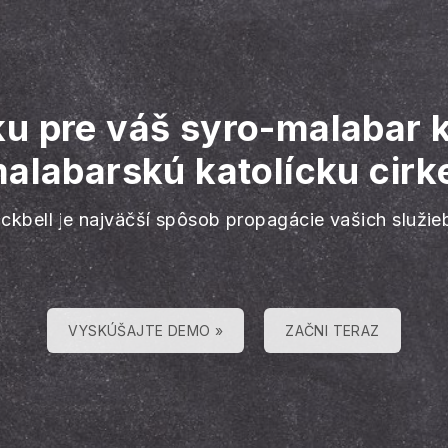
u pre váš syro-malabar k
alabarskú katolícku cirke
ackbell je najväčší spôsob propagácie vašich služie
VYSKÚŠAJTE DEMO »
ZAČNI TERAZ