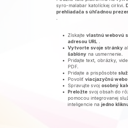
syro-malabar katolíckej cirkvi.
prehliadača s úhľadnou preze
.
Získajte
vlastnú webovú 
adresou URL
.
Vytvorte svoje stránky
al
šablóny
na usmernenie.
Pridajte text, obrázky, vi
PDF.
Pridajte a prispôsobte
slu
Povoliť
viacjazyčnú webo
Spravujte svoj
osobný kal
Preložte
svoj obsah do rô
pomocou integrovanej slu
inteligencie na
jedno klikn