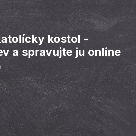
atolícky kostol
-
v a spravujte ju online
b