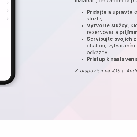
malabar
, neuveriteľné p
Pridajte a upravte
o
služby
Vytvorte služby,
kto
rezervovať a
prijíma
Servisujte svojich 
chatom, vytváraním 
odkazov
Prístup k nastaveni
K dispozícii na IOS a And