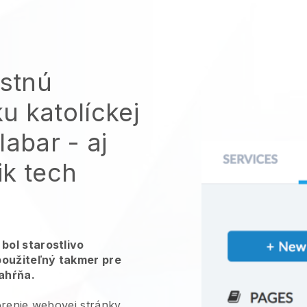
astnú
u katolíckej
labar
- aj
ik tech
bol starostlivo
použiteľný takmer pre
zahŕňa.
orenie webovej stránky