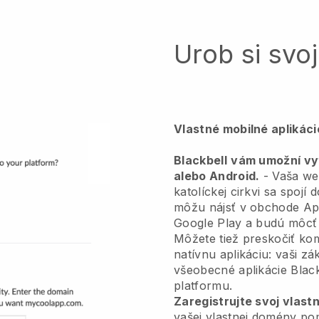
Urob si svoj
Vlastné mobilné aplikác
Blackbell
vám umožní vyt
alebo Android.
-
Vaša we
katolíckej cirkvi sa spojí 
môžu nájsť v obchode Ap
Google Play a budú môcť 
Môžete tiež preskočiť ko
natívnu aplikáciu: vaši zá
všeobecné aplikácie Blac
platformu.
Zaregistrujte svoj vlas
vašej vlastnej domény 