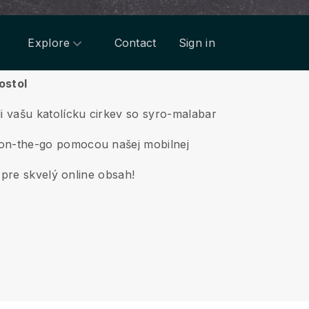
Explore
Contact
Sign in
ostol
i vašu katolícku cirkev so syro-malabar
 on-the-go pomocou našej mobilnej
l pre skvelý online obsah!