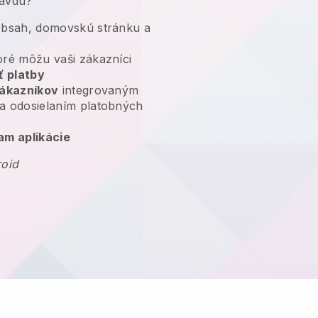
ravdu?
bsah, domovskú stránku a
ré môžu vaši zákazníci
ť platby
zákazníkov
integrovaným
a odosielaním platobných
am aplikácie
roid