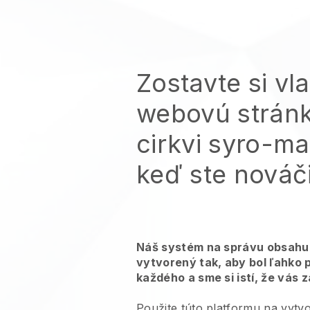
Zostavte si vl
webovú stránk
cirkvi syro-ma
keď ste nováč
Náš systém na správu obsahu 
vytvorený tak, aby bol ľahko 
každého a sme si istí, že vás 
Použite túto platformu na vytv