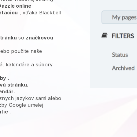
Dazzle online
ntáciou
, vďaka
Blackbell
stránku
so
značkovou
ebo použite naše
deá, kalendáre a súbory
žby
.
vú stránku.
endár.
znych jazykov sami alebo
žby Google umelej
utie
.