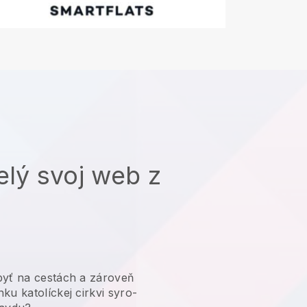
elý svoj web z
yť na cestách a zároveň
ku katolíckej cirkvi syro-